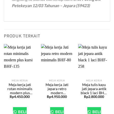
Petekeyan 12/03 Tahunan – Jepara (59423)
PRODUK TERKAIT
MEJA KERJA
MEJA KERJA
MEJA KERJA
Meja kerja jati
Meja kerja Jati
Meja tulis kayu
rotan minimalis
jepara retro
jati jepara antik
modern plus
modern
black 1 laci BHF-
Rp
4.450.000
Rp
4.950.000
Rp
2.800.000
kursi BHF-135
minimalis BHF-
258
80
BELI
BELI
BELI