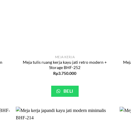
MEJA KERJA
rn
Meja tulis ruang kerja kayu jati retro modern +
Meja
Storage BHF-252
Rp
3.750.000
BELI