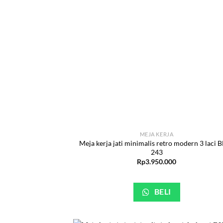
MEJA KERJA
Meja kerja jati minimalis retro modern 3 laci 
243
Rp
3.950.000
BELI