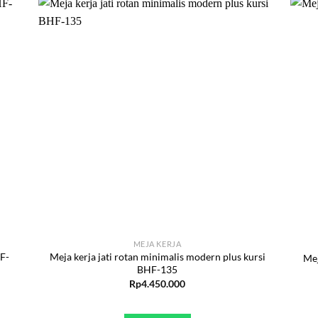
MEJA KERJA
HF-
Meja kerja jati rotan minimalis modern plus kursi
Mej
BHF-135
Rp
4.450.000