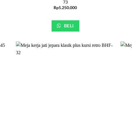
73
Rp
5.250.000
BELI