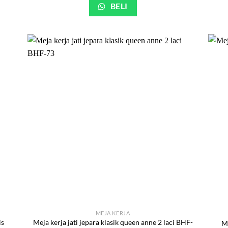
BELI
MEJA KERJA
is
Meja kerja jati jepara klasik queen anne 2 laci BHF-
Me