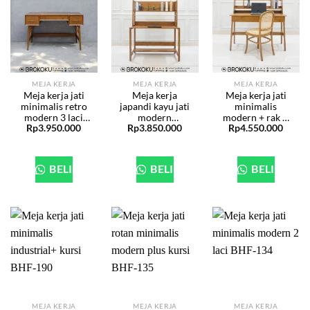
MEJA KERJA
MEJA KERJA
MEJA KERJA
Meja kerja jati
Meja kerja
Meja kerja jati
minimalis retro
japandi kayu jati
minimalis
modern 3 laci
modern
modern + rak &
Rp
3.950.000
Rp
3.850.000
Rp
4.550.000
BHF-243
minimalis BHF-
kursi BHF-198
214
BELI
BELI
BELI
MEJA KERJA
MEJA KERJA
MEJA KERJA