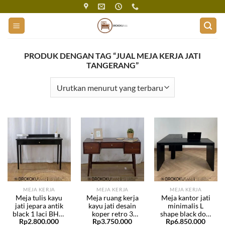
Skip
to
content
PRODUK DENGAN TAG “JUAL MEJA KERJA JATI
TANGERANG”
MEJA KERJA
MEJA KERJA
MEJA KERJA
Meja tulis kayu
Meja ruang kerja
Meja kantor jati
jati jepara antik
kayu jati desain
minimalis L
black 1 laci BHF-
koper retro 3
shape black doff
Rp
2.800.000
Rp
3.750.000
Rp
6.850.000
258
laci BHF-257
BHF-256