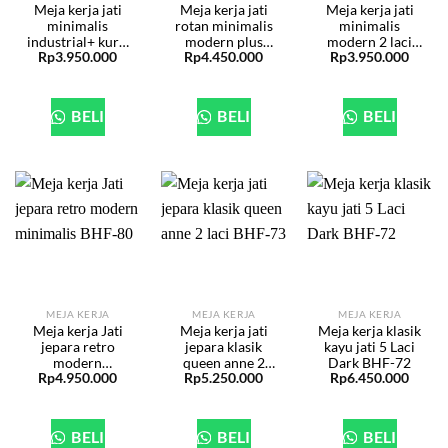
Meja kerja jati
Meja kerja jati
Meja kerja jati
minimalis
rotan minimalis
minimalis
industrial+ kursi
modern plus
modern 2 laci
Rp
3.950.000
Rp
4.450.000
Rp
3.950.000
BHF-190
kursi BHF-135
BHF-134
BELI
BELI
BELI
MEJA KERJA
MEJA KERJA
MEJA KERJA
Meja kerja Jati
Meja kerja jati
Meja kerja klasik
jepara retro
jepara klasik
kayu jati 5 Laci
modern
queen anne 2
Dark BHF-72
Rp
4.950.000
Rp
5.250.000
Rp
6.450.000
minimalis BHF-
laci BHF-73
80
BELI
BELI
BELI