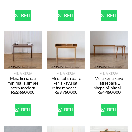
BELI
BELI
BELI
MEJA KERJA
MEJA KERJA
MEJA KERJA
Meja kerja jati
Meja tulis ruang
Meja kerja kayu
minimalis simple
kerja kayu jati
jati jepara L
retro modern
retro modern +
shape Minimalis
Rp
2.650.000
Rp
3.750.000
Rp
4.450.000
BHF-254
Storage BHF-
BHF-251
252
BELI
BELI
BELI