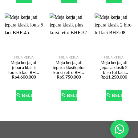
MEJA KERJA
MEJA KERJA
MEJA KERJA
Meja kerja jati
Meja kerja jati
Meja kerja jati
jepara klasik
jepara klasik plus
jepara klasik 2
louis 5 laci BHF-
kursi retro BHF-
biro ful laci
Rp
4.600.000
Rp
5.750.000
Rp
11.250.000
45
32
BHF-08
BELI
BELI
BELI