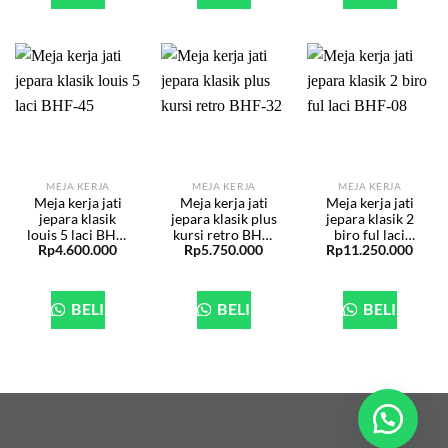
MEJA KERJA
MEJA KERJA
MEJA KERJA
Meja kerja jati
Meja kerja jati
Meja kerja jati
jepara klasik
jepara klasik plus
jepara klasik 2
louis 5 laci BHF-
kursi retro BHF-
biro ful laci
Rp
4.600.000
Rp
5.750.000
Rp
11.250.000
45
32
BHF-08
BELI
BELI
BELI