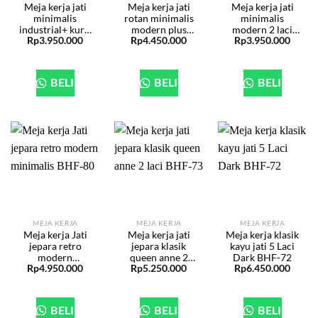
Meja kerja jati
Meja kerja jati
Meja kerja jati
minimalis
rotan minimalis
minimalis
industrial+ kursi
modern plus
modern 2 laci
Rp
3.950.000
Rp
4.450.000
Rp
3.950.000
BHF-190
kursi BHF-135
BHF-134
BELI
BELI
BELI
MEJA KERJA
MEJA KERJA
MEJA KERJA
Meja kerja Jati
Meja kerja jati
Meja kerja klasik
jepara retro
jepara klasik
kayu jati 5 Laci
modern
queen anne 2
Dark BHF-72
Rp
4.950.000
Rp
5.250.000
Rp
6.450.000
minimalis BHF-
laci BHF-73
80
BELI
BELI
BELI