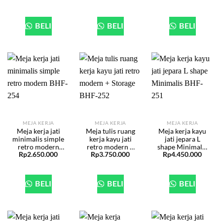
BELI
BELI
BELI
MEJA KERJA
MEJA KERJA
MEJA KERJA
Meja kerja jati
Meja tulis ruang
Meja kerja kayu
minimalis simple
kerja kayu jati
jati jepara L
retro modern
retro modern +
shape Minimalis
Rp
2.650.000
Rp
3.750.000
Rp
4.450.000
BHF-254
Storage BHF-
BHF-251
252
BELI
BELI
BELI