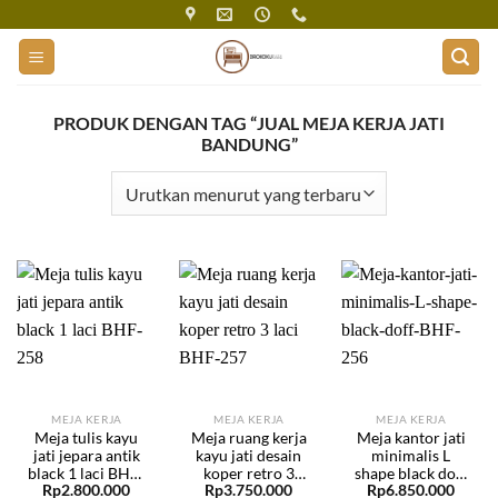
Skip
to
content
PRODUK DENGAN TAG “JUAL MEJA KERJA JATI
BANDUNG”
MEJA KERJA
MEJA KERJA
MEJA KERJA
Meja tulis kayu
Meja ruang kerja
Meja kantor jati
jati jepara antik
kayu jati desain
minimalis L
black 1 laci BHF-
koper retro 3
shape black doff
Rp
2.800.000
Rp
3.750.000
Rp
6.850.000
258
laci BHF-257
BHF-256