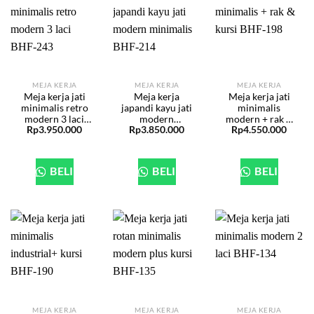
MEJA KERJA
MEJA KERJA
MEJA KERJA
Meja kerja jati
Meja kerja
Meja kerja jati
minimalis retro
japandi kayu jati
minimalis
modern 3 laci
modern
modern + rak &
Rp
3.950.000
Rp
3.850.000
Rp
4.550.000
BHF-243
minimalis BHF-
kursi BHF-198
214
BELI
BELI
BELI
MEJA KERJA
MEJA KERJA
MEJA KERJA