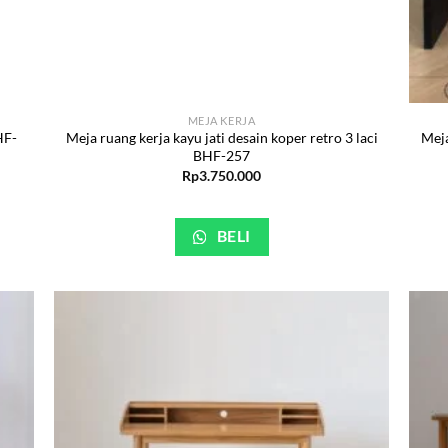
MEJA KERJA
HF-
Meja ruang kerja kayu jati desain koper retro 3 laci
Meja
BHF-257
Rp
3.750.000
BELI