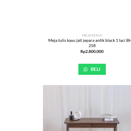
MEJA KERJA
Meja tulis kayu jati jepara antik black 1 laci B
258
Rp
2.800.000
BELI