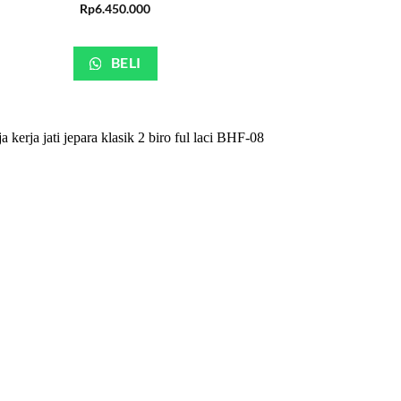
Rp
6.450.000
BELI