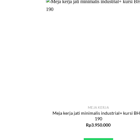
MEJA KERJA
Meja kerja jati minimalis industrial+ kursi B
190
Rp
3.950.000