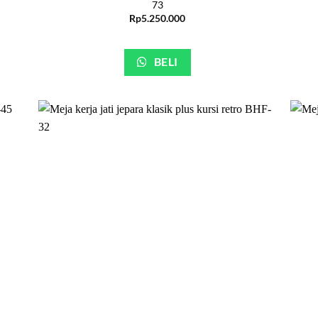
73
Rp
5.250.000
BELI