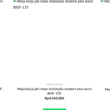
MEJA KERJA
HF-
Meja kerja jati rotan minimalis modern plus kursi
Mej
BHF-135
Rp
4.450.000