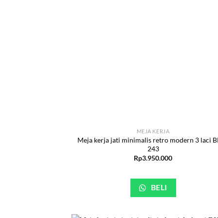
MEJA KERJA
Meja kerja jati minimalis retro modern 3 laci 
243
Rp
3.950.000
BELI