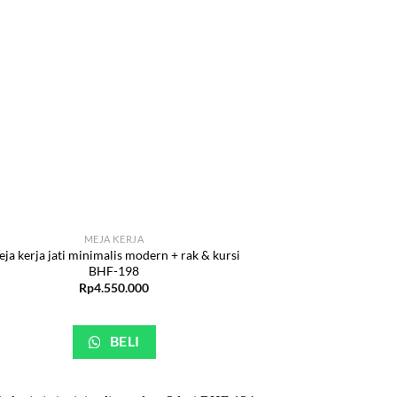
MEJA KERJA
ja kerja jati minimalis modern + rak & kursi
BHF-198
Rp
4.550.000
BELI