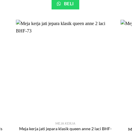
BELI
MEJA KERJA
is
Meja kerja jati jepara klasik queen anne 2 laci BHF-
Me