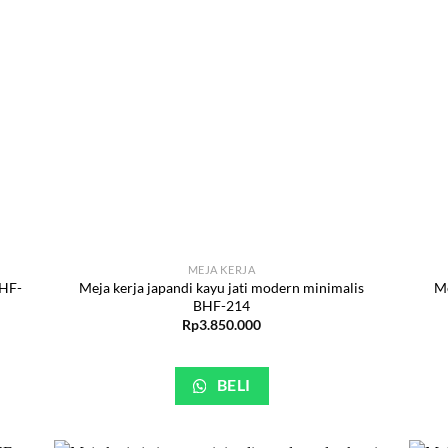
MEJA KERJA
BHF-
Meja kerja japandi kayu jati modern minimalis
Me
BHF-214
Rp
3.850.000
BELI