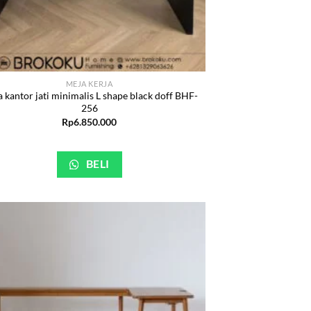
MEJA KERJA
 kantor jati minimalis L shape black doff BHF-
256
Rp
6.850.000
BELI