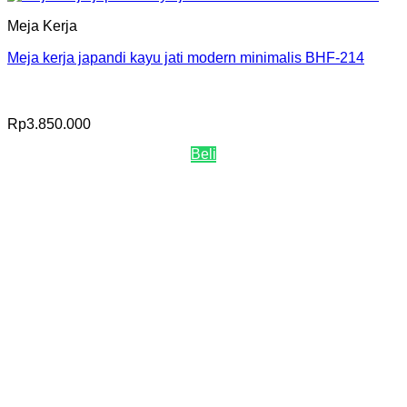
Meja Kerja
Meja kerja japandi kayu jati modern minimalis BHF-214
Rp
3.850.000
Beli