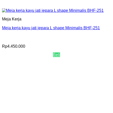
Meja Kerja
Meja kerja kayu jati jepara L shape Minimalis BHF-251
Rp
4.450.000
Beli