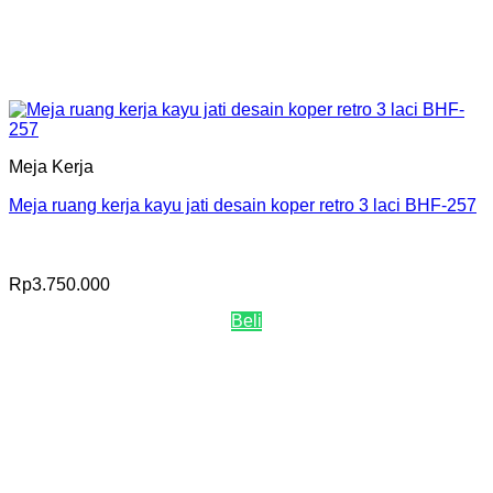
Meja Kerja
Meja ruang kerja kayu jati desain koper retro 3 laci BHF-257
Rp
3.750.000
Beli