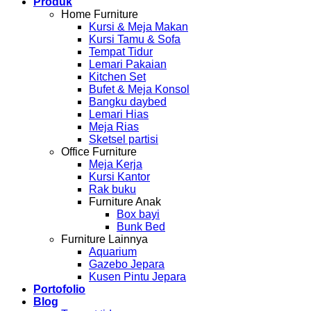
Produk
Home Furniture
Kursi & Meja Makan
Kursi Tamu & Sofa
Tempat Tidur
Lemari Pakaian
Kitchen Set
Bufet & Meja Konsol
Bangku daybed
Lemari Hias
Meja Rias
Sketsel partisi
Office Furniture
Meja Kerja
Kursi Kantor
Rak buku
Furniture Anak
Box bayi
Bunk Bed
Furniture Lainnya
Aquarium
Gazebo Jepara
Kusen Pintu Jepara
Portofolio
Blog