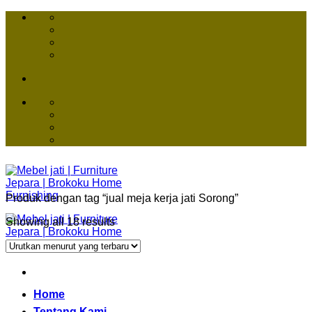
Skip
to
content
Produk dengan tag “jual meja kerja jati Sorong”
Showing all 18 results
Home
Tentang Kami