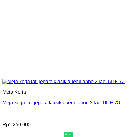
Meja Kerja
Meja kerja jati jepara klasik queen anne 2 laci BHF-73
Rp
5.250.000
Beli