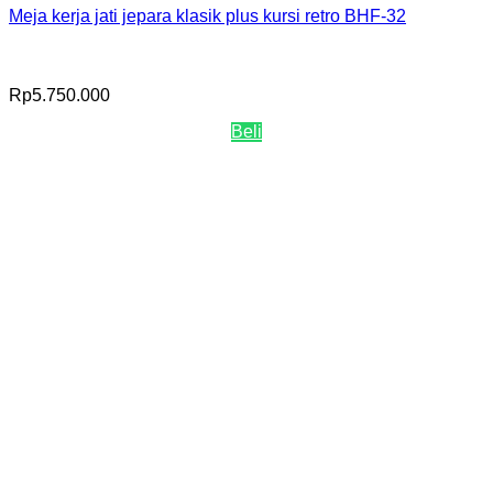
Meja kerja jati jepara klasik plus kursi retro BHF-32
Rp
5.750.000
Beli