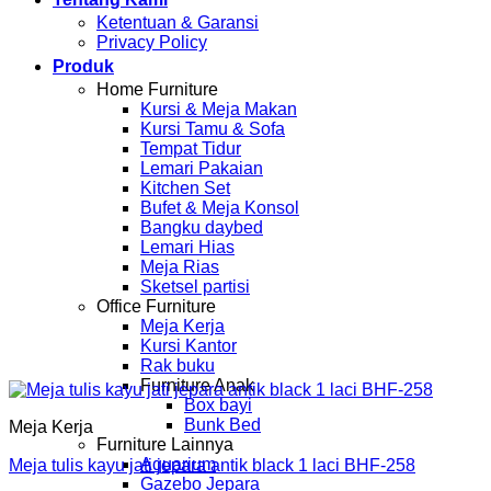
Ketentuan & Garansi
Privacy Policy
Produk
Home Furniture
Kursi & Meja Makan
Kursi Tamu & Sofa
Tempat Tidur
Lemari Pakaian
Kitchen Set
Bufet & Meja Konsol
Bangku daybed
Lemari Hias
Meja Rias
Sketsel partisi
Office Furniture
Meja Kerja
Kursi Kantor
Rak buku
Furniture Anak
Box bayi
Bunk Bed
Meja Kerja
Furniture Lainnya
Aquarium
Meja tulis kayu jati jepara antik black 1 laci BHF-258
Gazebo Jepara