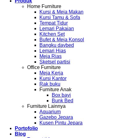
Produk
Home Furniture
Kursi & Meja Makan
Kursi Tamu & Sofa
Tempat Tidur
Lemari Pakaian
Kitchen Set
Bufet & Meja Konsol
Bangku daybed
Lemari Hias
Meja Rias
Sketsel partisi
Office Furniture
Meja Kerja
Kursi Kantor
Rak buku
Furniture Anak
Box bayi
Bunk Bed
Furniture Lainnya
Aquarium
Gazebo Jepara
Kusen Pintu Jepara
Portofolio
Blog