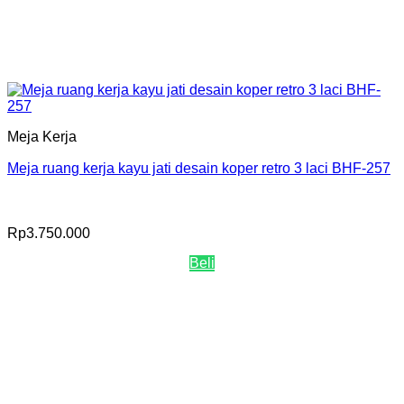
Meja Kerja
Meja ruang kerja kayu jati desain koper retro 3 laci BHF-257
Rp
3.750.000
Beli