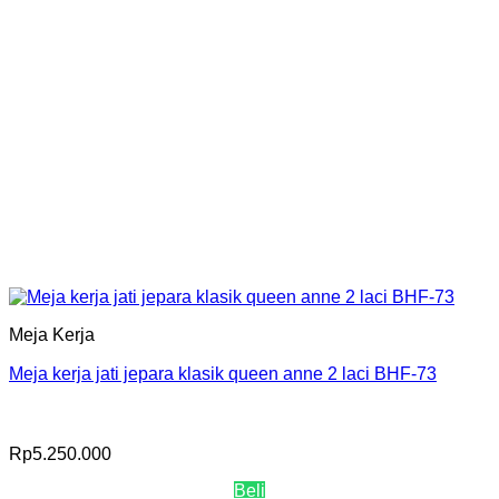
Meja Kerja
Meja kerja jati jepara klasik queen anne 2 laci BHF-73
Rp
5.250.000
Beli