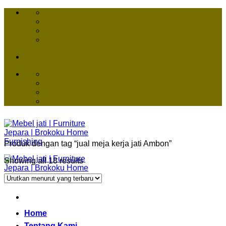
Skip
to
content
Produk dengan tag “jual meja kerja jati Ambon”
Showing all 18 results
Home
Tentang Kami