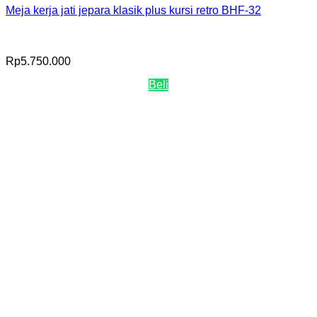
Meja kerja jati jepara klasik plus kursi retro BHF-32
Rp
5.750.000
Beli