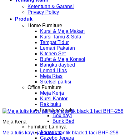
Ketentuan & Garansi
Privacy Policy
Produk
Home Furniture
Kursi & Meja Makan
Kursi Tamu & Sofa
Tempat Tidur
Lemari Pakaian
Kitchen Set
Bufet & Meja Konsol
Bangku daybed
Lemari Hias
Meja Rias
Sketsel partisi
Office Furniture
Meja Kerja
Kursi Kantor
Rak buku
Furniture Anak
Box bayi
Bunk Bed
Meja Kerja
Furniture Lainnya
Aquarium
Meja tulis kayu jati jepara antik black 1 laci BHF-258
Gazebo Jepara