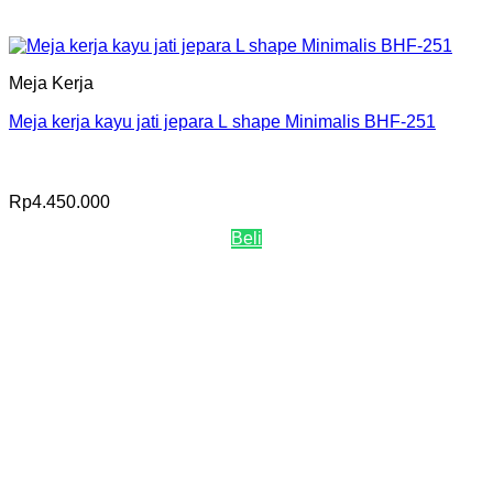
Meja Kerja
Meja kerja kayu jati jepara L shape Minimalis BHF-251
Rp
4.450.000
Beli