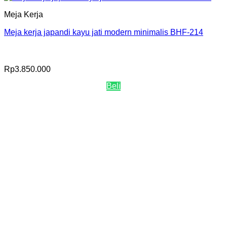
Meja Kerja
Meja kerja japandi kayu jati modern minimalis BHF-214
Rp
3.850.000
Beli