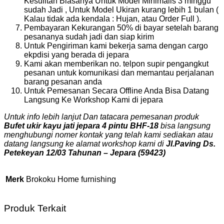
Kesulitan Biasanya Untuk Model Minimalis 3 minggu
sudah Jadi , Untuk Model Ukiran kurang lebih 1 bulan (
Kalau tidak ada kendala : Hujan, atau Order Full ).
Pembayaran Kekurangan 50% di bayar setelah barang
pesananya sudah jadi dan siap kirim
Untuk Pengiriman kami bekerja sama dengan cargo
ekpdisi yang berada di jepara
Kami akan memberikan no. telpon supir pengangkut
pesanan untuk komunikasi dan memantau perjalanan
barang pesanan anda
Untuk Pemesanan Secara Offline Anda Bisa Datang
Langsung Ke Workshop Kami di jepara
Untuk info lebih lanjut Dan tatacara pemesanan produk
Bufet ukir kayu jati jepara 4 pintu BHF-18
bisa langsung
menghubungi nomer kontak yang telah kami sediakan atau
datang langsung ke alamat workshop kami di
Jl.Paving Ds.
Petekeyan 12/03 Tahunan – Jepara (59423)
Merk
Brokoku Home furnishing
Produk Terkait