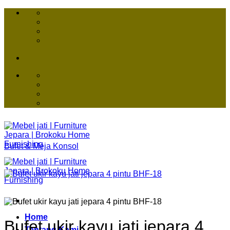
Skip
to
content
Bufet & Meja Konsol
Home
Bufet ukir kayu jati jepara 4
Tentang Kami