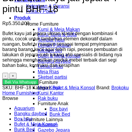
Ketentuan & Garansi
pintu BHF-18
Privacy Policy
Produk
Rp
5.350.000
Home Furniture
Kursi & Meja Makan
Bufet kayu jati jepara ukiran klasik dengan kombinasi 4
Kursi Tamu & Sofa
pintu, cocok untuk tambahan elemen dekoratif dalam
Tempat Tidur
ruangan, bufet tv maupun senagai tempat prnyimpanan
Lemari Pakaian
barang barang kecil agar lebih rapi, peoses pembuatan di
Kitchen Set
lakukan di jepara o;eh tukang ahli spesialis di bidang nya
Bufet & Meja Konsol
sehingga menghasilkan produk mebel terbaik dari segi
Bangku daybed
bahan baku, kontruksi dan kerapihan
Lemari Hias
Meja Rias
Kuantitas
Sketsel partisi
Bufet
Beli Via Whatsapp
Office Furniture
ukir
SKU:
BHF-18
Kategori:
Bufet & Meja Konsol
Brand:
Brokoku
Meja Kerja
kayu
Home Furnishing
Kursi Kantor
jati
Browse
Rak buku
jepara
Furniture Anak
4
Aquarium
Box bayi
pintu
Bangku daybed
Bunk Bed
BHF-
Box bayi
Furniture Lainnya
18
Bufet & Meja Konsol
Aquarium
Bunk Bed
Gazebo Jepara