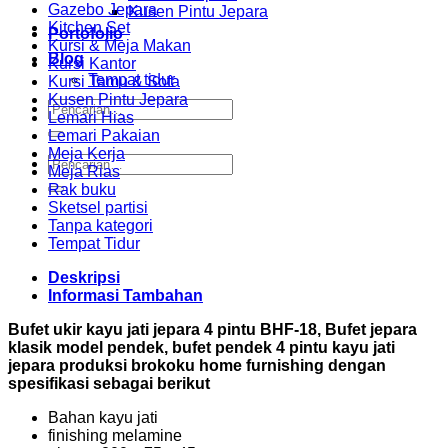
Gazebo Jepara
Kusen Pintu Jepara
Kitchen Set
Portofolio
Kursi & Meja Makan
Blog
Kursi Kantor
Tempat tidur
Kursi Tamu & Sofa
Kusen Pintu Jepara
Pencarian
Lemari Hias
untuk:
Lemari Pakaian
Meja Kerja
Pencarian
Meja Rias
untuk:
Rak buku
Sketsel partisi
Tanpa kategori
Tempat Tidur
Deskripsi
Informasi Tambahan
Bufet ukir kayu jati jepara 4 pintu BHF-18, Bufet jepara
klasik model pendek, bufet pendek 4 pintu kayu jati
jepara produksi brokoku home furnishing dengan
spesifikasi sebagai berikut
Bahan kayu jati
finishing melamine