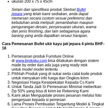
ukuran 200 x 75 x 45cm
Selain dari spesifikasi produk Sketsel
Bufet
jepara
yang telah kami sediakan, anda dapat
memesan secara custom sesuai preferensi dan
kebutuhan anda meliputi: penambahan maupun
pengurangan desain, penyesuaian ukuran, warna
dan jenis finishing, dan lain sebagainya agara
barang yang anda dapatkan sesaui harapan.
Cara Pemesanan Bufet ukir kayu jati jepara 4 pintu BHF-
18
Pemesanan produk Furniture Online
di
www.brokoku.com
bisa dilakukan dengan sistem
made by order dan ada juga yang ready stok
untuk
model model tertentu
Pilihlah Produk yang di sukai serta catat kode produk
untuk menyakan info harga dan Ongkos kirim
Negosiasi Harga Kesepekatan Kepada Cs Kami
Untuk Tanda Jadi Si Pemesanan Minimal meberikan
Dp 50% yang bisa di kirim ke Rekening Kami
Kami akan Mengupdate proses pesanan melalui foto
pengerjaan kepada si pemesan
Lama Proses Pembuatan Tergantung Model & Tingkat