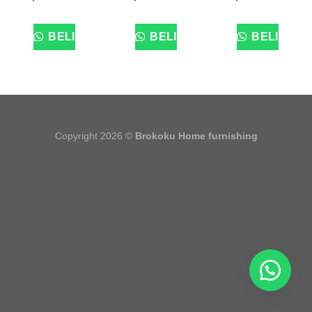
BELI
BELI
BELI
Copyright 2026 ©
Brokoku Home furnishing