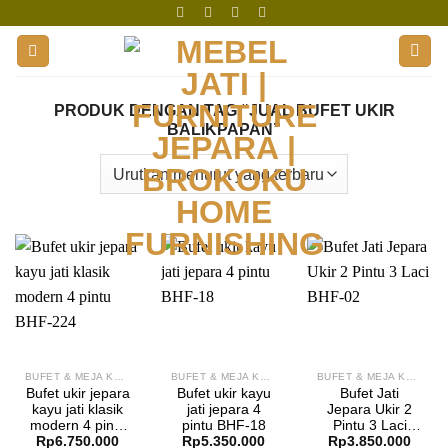
Skip
to
content
PRODUK DENGAN TAG “JUAL BUFET UKIR
BALIKPAPAN”
BUFET & MEJA KONSOL
BUFET & MEJA KONSOL
BUFET & MEJA KONSOL
Bufet ukir jepara
Bufet ukir kayu
Bufet Jati
kayu jati klasik
jati jepara 4
Jepara Ukir 2
modern 4 pintu
pintu BHF-18
Pintu 3 Laci
Rp
6.750.000
Rp
5.350.000
Rp
3.850.000
BHF-224
BHF-02