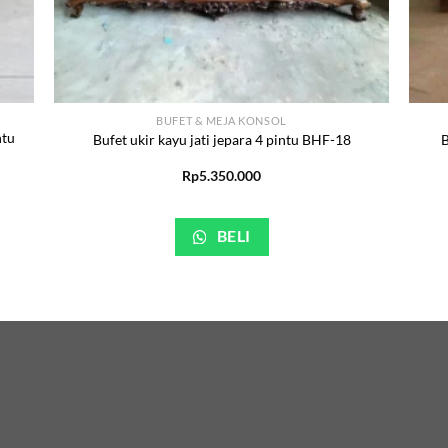
BUFET & MEJA KONSOL
ntu
Bufet ukir kayu jati jepara 4 pintu BHF-18
B
Rp
5.350.000
BELI