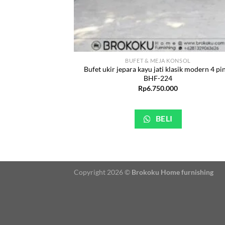
BUFET & MEJA KONSOL
Bufet ukir jepara kayu jati klasik modern 4 pi
BHF-224
Rp
6.750.000
BELI
Copyright 2026 ©
Brokoku Home furnishing