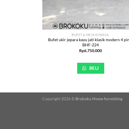
BUFET & MEJA KONSOL
Bufet ukir jepara kayu jati klasik modern 4 pi
BHF-224
Rp
6.750.000
BELI
Copyright 2026 ©
Brokoku Home furnishing