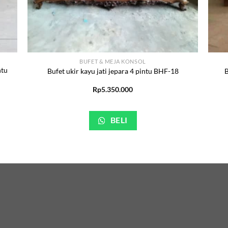
BUFET & MEJA KONSOL
ntu
Bufet ukir kayu jati jepara 4 pintu BHF-18
B
Rp
5.350.000
BELI