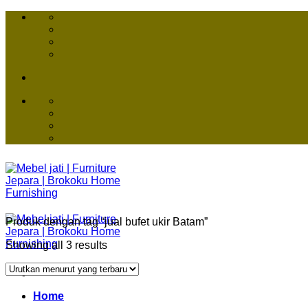
Skip
to
content
Produk dengan tag “jual bufet ukir Batam”
Showing all 3 results
Home