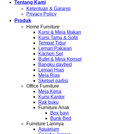
Tentang Kami
Ketentuan & Garansi
Privacy Policy
Produk
Home Furniture
Kursi & Meja Makan
Kursi Tamu & Sofa
Tempat Tidur
Lemari Pakaian
Kitchen Set
Bufet & Meja Konsol
Bangku daybed
Lemari Hias
Meja Rias
Sketsel partisi
Office Furniture
Meja Kerja
Kursi Kantor
Rak buku
Furniture Anak
Box bayi
Bunk Bed
Furniture Lainnya
Aquarium