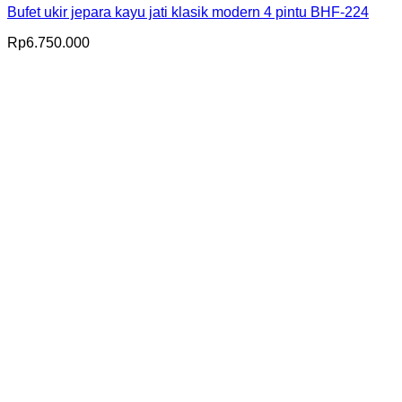
Bufet ukir jepara kayu jati klasik modern 4 pintu BHF-224
Rp
6.750.000