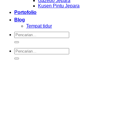
Gazebo Jepara
Kusen Pintu Jepara
Portofolio
Blog
Tempat tidur
Pencarian
untuk:
Pencarian
untuk: