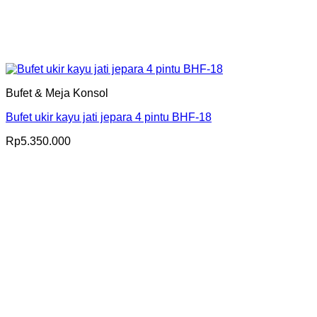
Bufet & Meja Konsol
Bufet ukir kayu jati jepara 4 pintu BHF-18
Rp
5.350.000