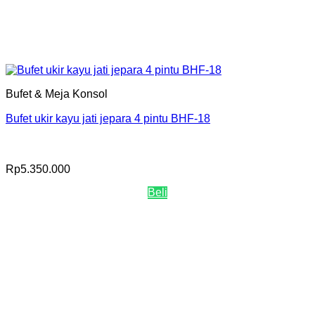
Bufet & Meja Konsol
Bufet ukir kayu jati jepara 4 pintu BHF-18
Rp
5.350.000
Beli