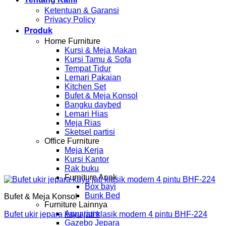
Ketentuan & Garansi
Privacy Policy
Produk
Home Furniture
Kursi & Meja Makan
Kursi Tamu & Sofa
Tempat Tidur
Lemari Pakaian
Kitchen Set
Bufet & Meja Konsol
Bangku daybed
Lemari Hias
Meja Rias
Sketsel partisi
Office Furniture
Meja Kerja
Kursi Kantor
Rak buku
Furniture Anak
Box bayi
Bunk Bed
Bufet & Meja Konsol
Furniture Lainnya
Aquarium
Bufet ukir jepara kayu jati klasik modern 4 pintu BHF-224
Gazebo Jepara