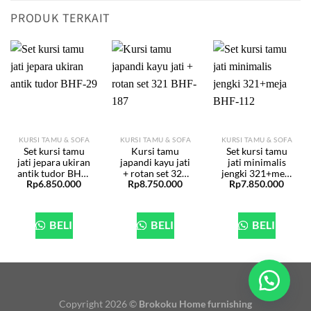
PRODUK TERKAIT
KURSI TAMU & SOFA
KURSI TAMU & SOFA
KURSI TAMU & SOFA
Set kursi tamu
Kursi tamu
Set kursi tamu
jati jepara ukiran
japandi kayu jati
jati minimalis
antik tudor BHF-
+ rotan set 321
jengki 321+meja
Rp
6.850.000
Rp
8.750.000
Rp
7.850.000
29
BHF-187
BHF-112
BELI
BELI
BELI
Copyright 2026 ©
Brokoku Home furnishing