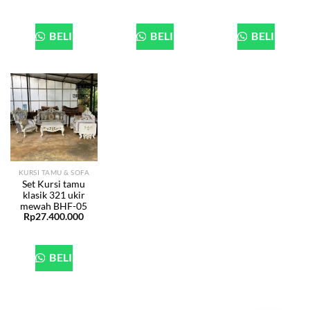
BELI
BELI
BELI
KURSI TAMU & SOFA
Set Kursi tamu
klasik 321 ukir
mewah BHF-05
Rp
27.400.000
BELI