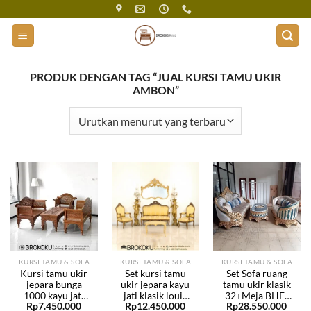
Skip
to
content
PRODUK DENGAN TAG “JUAL KURSI TAMU UKIR
AMBON”
KURSI TAMU & SOFA
KURSI TAMU & SOFA
KURSI TAMU & SOFA
Kursi tamu ukir
Set kursi tamu
Set Sofa ruang
jepara bunga
ukir jepara kayu
tamu ukir klasik
1000 kayu jati
jati klasik louis
32+Meja BHF-
Rp
7.450.000
Rp
12.450.000
Rp
28.550.000
321 BHF-235
BHF-97
49