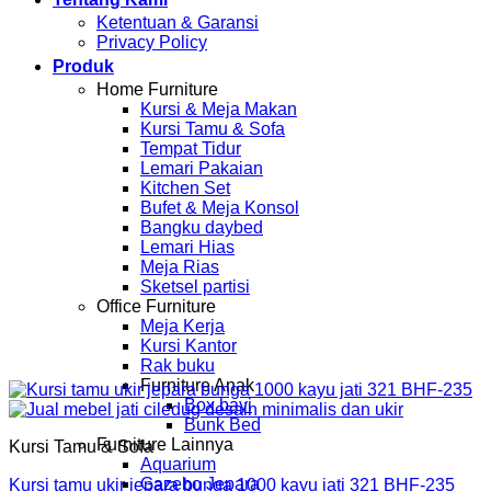
Ketentuan & Garansi
Privacy Policy
Produk
Home Furniture
Kursi & Meja Makan
Kursi Tamu & Sofa
Tempat Tidur
Lemari Pakaian
Kitchen Set
Bufet & Meja Konsol
Bangku daybed
Lemari Hias
Meja Rias
Sketsel partisi
Office Furniture
Meja Kerja
Kursi Kantor
Rak buku
Furniture Anak
Box bayi
Bunk Bed
Furniture Lainnya
Kursi Tamu & Sofa
Aquarium
Gazebo Jepara
Kursi tamu ukir jepara bunga 1000 kayu jati 321 BHF-235