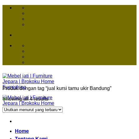
Skip
to
content
Produk dengan tag “jual kursi tamu ukir Bandung”
Showing all 4 results
Home
Tentang Kami