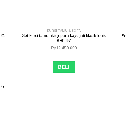
KURSI TAMU & SOFA
321
Set kursi tamu ukir jepara kayu jati klasik louis
Set
BHF-97
Rp
12.450.000
BELI