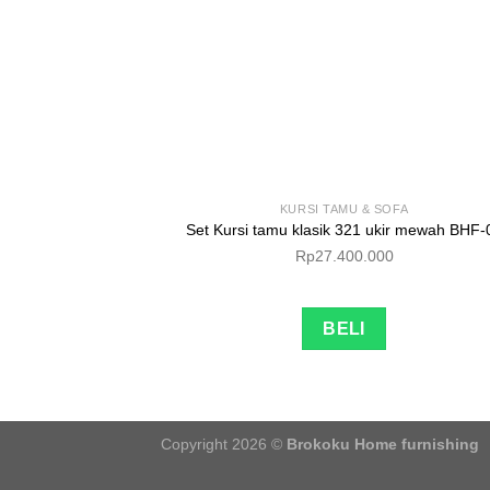
KURSI TAMU & SOFA
Set Kursi tamu klasik 321 ukir mewah BHF-
Rp
27.400.000
BELI
Copyright 2026 ©
Brokoku Home furnishing