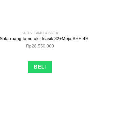
KURSI TAMU & SOFA
 Sofa ruang tamu ukir klasik 32+Meja BHF-49
Rp
28.550.000
BELI