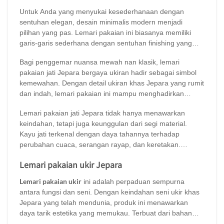
ini juga mampu memberikan sentuhan estetika pada
Untuk Anda yang menyukai kesederhanaan dengan
ruangan di mana barang ini berada. Dari gaya minimalis
sentuhan elegan, desain minimalis modern menjadi
modern hingga klasik mewah, lemari pakaian jati Jepara
pilihan yang pas. Lemari pakaian ini biasanya memiliki
menawarkan keindahan dan tetap timeles.
garis-garis sederhana dengan sentuhan finishing yang
halus, menciptakan kesan bersih dan rapi. Sangat cocok
Bagi penggemar nuansa mewah nan klasik, lemari
untuk rumah dengan gaya kontemporer atau skandinavia.
pakaian jati Jepara bergaya ukiran hadir sebagai simbol
Dengan bahan dasar kayu jati yang kuat dan tahan lama,
kemewahan. Dengan detail ukiran khas Jepara yang rumit
meja ini tidak hanya cantik secara visual tetapi juga
dan indah, lemari pakaian ini mampu menghadirkan
fungsional dan awet untuk di gunakan dalam jangka
suasana megah dalam ruangan Anda. Pilihan finishing
panjang.
Lemari pakaian jati Jepara tidak hanya menawarkan
seperti natural atau glossy semakin menonjolkan serat
keindahan, tetapi juga keunggulan dari segi material.
kayu jati yang kaya dan mendalam. Lemari pakaian gaya
Kayu jati terkenal dengan daya tahannya terhadap
klasik ini sering digunakan untuk melengkapi rumah-
perubahan cuaca, serangan rayap, dan keretakan.
rumah bergaya tradisional atau kolonial.
Investasi pada lemari pakaian ini adalah langkah cerdas
Lemari pakaian ukir Jepara
untuk mempercantik rumah Anda sekaligus menikmati
fungsinya selama bertahun-tahun. Temukan berbagai
Lemari pakaian ukir
ini adalah perpaduan sempurna
pilihan lemari pakaian jati Jepara dengan desain minimalis
antara fungsi dan seni. Dengan keindahan seni ukir khas
modern maupun klasik mewah hanya di Brokoku Home
Jepara yang telah mendunia, produk ini menawarkan
Furnishing.
daya tarik estetika yang memukau. Terbuat dari bahan
kayu jati solid berkualitas, lemari pakaian ini tidak hanya