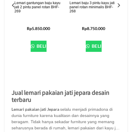
Lemari gantungan baju kayu
Lemari baju 3 pintu kayu jati
Lema
jati 2 pintu panel rotan BHF-
panel rotan minimalis BHF-
retr
269
268
Rp
5.850.000
Rp
8.750.000
lusi
-270
BELI
BELI
Jual lemari pakaian jati jepara desain
terbaru
Lemari pakaian jati Jepara
selalu menjadi primadona di
dunia furniture karena kualitasn dan desainnya yang
beragam. Tidak hanya sekadar furniture yang memang
seharusnya berada di rumah, lemari pakaian dari kayu jati