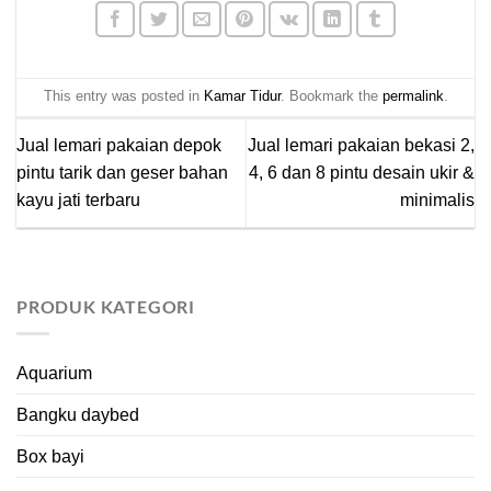
membeli mebel jati yang Anda inginkan.
Untuk informasi lebih lanjut mengenai
produk kami silahkan menuju
produk
This entry was posted in
Kamar Tidur
. Bookmark the
permalink
.
katalog
di website
brokoku.com
, silakan
klik tombol WA untuk info lebih lanjut dan
Jual lemari pakaian depok
Jual lemari pakaian bekasi 2,
Terima kasih!
pemesanan.
pintu tarik dan geser bahan
4, 6 dan 8 pintu desain ukir &
kayu jati terbaru
minimalis
PRODUK KATEGORI
Aquarium
Bangku daybed
Box bayi