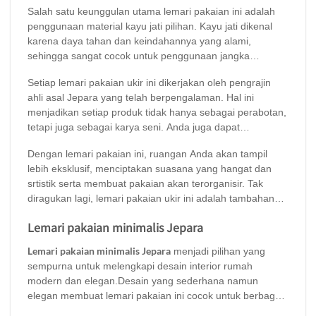
Salah satu keunggulan utama lemari pakaian ini adalah
tahan lama, tetapi juga memamerkan detail ukiran yang
penggunaan material kayu jati pilihan. Kayu jati dikenal
halus dan elegan. Motif ukirannya memberikan sentuhan
karena daya tahan dan keindahannya yang alami,
artistik yang sesuai untuk berbagai gaya ruangan, baik
sehingga sangat cocok untuk penggunaan jangka
klasik maupun modern.
panjang. Selain itu, teknik finishing yang presisi
Setiap lemari pakaian ukir ini dikerjakan oleh pengrajin
menambah kesan mewah dan anggun pada setiap
ahli asal Jepara yang telah berpengalaman. Hal ini
sudutnya,
menjadikan setiap produk tidak hanya sebagai perabotan,
tetapi juga sebagai karya seni. Anda juga dapat
menyesuaikan ukuran lemari sesuai dengan kebutuhan
Dengan lemari pakaian ini, ruangan Anda akan tampil
Anda. Tersedia berbagai pilihan warna finishing yang
lebih eksklusif, menciptakan suasana yang hangat dan
dapat diselaraskan dengan tema interior rumah,
srtistik serta membuat pakaian akan terorganisir. Tak
memberikan fleksibilitas dan gaya personal.
diragukan lagi, lemari pakaian ukir ini adalah tambahan
istimewa yang akan meningkatkan nilai estetika sekaligus
Lemari pakaian minimalis Jepara
ruangan di rumah Anda. Keindahannya akan membawa
nuansa elegan dan kemewahan khas seni ukir Jepara ke
Lemari pakaian minimalis Jepara
menjadi pilihan yang
dalam rumah Anda.
sempurna untuk melengkapi desain interior rumah
modern dan elegan.Desain yang sederhana namun
elegan membuat lemari pakaian ini cocok untuk berbagai
jenis ruangan, baik itu ruangan kecil maupun besar.