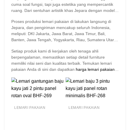
cuma soal fungsi, tapi juga estetika yang mempercantik
menggunakan kayu solid berkualitas dengan desain
ruang. Dari sentuhan artistik khas Jepara dengan model
minimalis dan ukir yang bisa di custom sesuai kebutuhan
minimalis modern yang simpel sampai ukiran klasik dan
dan space ruangan anda, cocok di gunakan untuk rumah
Proses produksi lemari pakaian di lakukan langsung di
memberikan nuansa mewah dalam ruangan, semuanya
pribadi maupun tempat komesil dengan berbagai jumlah
Jepara, dan pengiriman mencakup seluruh Indonesia,
tersedia di sini. Setiap produk
mebel jati
yang kami jual di
pintu baik sliding maupun swing.
meliputi: DKI Jakarta, Jawa Barat, Jawa Timur, Bali,
buat dengan detail dan bahan berkualitas, jadi Anda
Banten, Jawa Tengah, Yogyakarta, Riau, Sumatera Utara,
nggak perlu khawatir soal kualitasnya.
Kalimantan Timur, Sulawesi Selatan, Sumatera Selatan,
Setiap produk kami di kerjakan oleh tenaga ahli
Kepulauan Riau, Sulawesi Utara, Lampung, Aceh,
berpengalaman, memastikan setiap detail furniture
Kalimantan Selatan, Nusa Tenggara Barat (NTB),
memiliki nilai seni dan kualitas terbaik. Temukan lemari
Sumatera Barat, Kalimantan Tengah, Maluku, Nusa
pakaian Anda di sini dan dapatkan
harga lemari pakaian
Tenggara Timur (NTT), Bengkulu, Maluku Utara, Sulawesi
terbaik hanya di Brokoku Home Furnishing.
Tenggara, Sulawesi Tengah, Kalimantan Barat, Papua,
Jambi, Gorontalo, Sulawesi Barat, Bangka Belitung,
Kalimantan Utara, Kepulauan Bangka Belitung, Sumatera
Selatan, Kalimantan Timur, Kalimantan Tengah
LEMARI PAKAIAN
LEMARI PAKAIAN
LEM