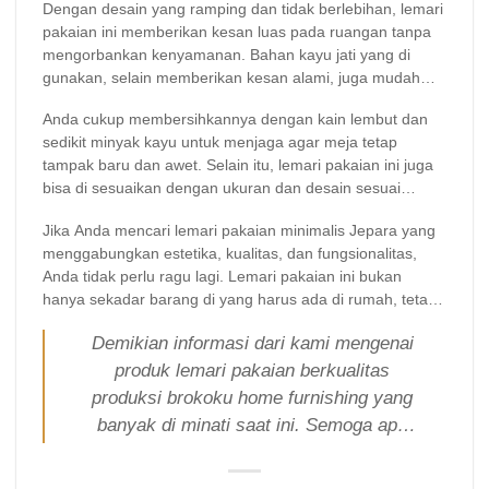
Dengan desain yang ramping dan tidak berlebihan, lemari
Keindahan dan keanggunan lemari pakaian minimalis
pakaian ini memberikan kesan luas pada ruangan tanpa
Jepara tidak hanya terletak pada tampilannya yang bersih
mengorbankan kenyamanan. Bahan kayu jati yang di
dan modern, tetapi juga pada proses pembuatan yang
gunakan, selain memberikan kesan alami, juga mudah
menggunakan keterampilan tangan terbaik dari pengrajin
untuk di rawat.
Jepara.
Anda cukup membersihkannya dengan kain lembut dan
sedikit minyak kayu untuk menjaga agar meja tetap
tampak baru dan awet. Selain itu, lemari pakaian ini juga
bisa di sesuaikan dengan ukuran dan desain sesuai
dengan kebutuhan Anda, menjadikannya pilihan tepat
Jika Anda mencari lemari pakaian minimalis Jepara yang
untuk berbagai gaya dekorasi rumah.
menggabungkan estetika, kualitas, dan fungsionalitas,
Anda tidak perlu ragu lagi. Lemari pakaian ini bukan
hanya sekadar barang di yang harus ada di rumah, tetapi
juga menjadi elemen dekoratif yang mempercantik serta
Demikian informasi dari kami mengenai
megorganisir pakaian kesayangan anda di rumah Anda.
produk lemari pakaian berkualitas
produksi brokoku home furnishing yang
banyak di minati saat ini. Semoga apa
yang kami sampaikan di atas bermanfaat
bagi Anda sebelum memutuskan untuk