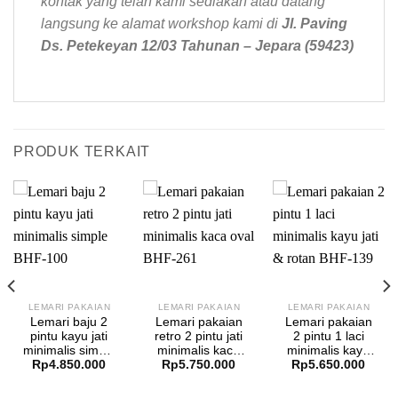
kontak yang telah kami sediakan atau datang
langsung ke alamat workshop kami di
Jl. Paving
Ds. Petekeyan 12/03 Tahunan – Jepara (59423)
PRODUK TERKAIT
LEMARI PAKAIAN
LEMARI PAKAIAN
LEMARI PAKAIAN
Lemari baju 2
Lemari pakaian
Lemari pakaian
pintu kayu jati
retro 2 pintu jati
2 pintu 1 laci
minimalis simple
minimalis kaca
minimalis kayu
Rp
4.850.000
Rp
5.750.000
Rp
5.650.000
BHF-100
oval BHF-261
jati & rotan BHF-
139