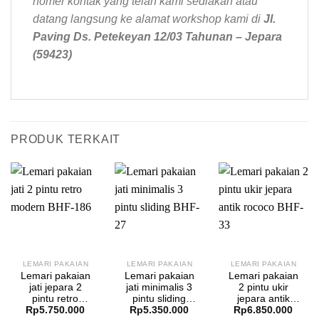
nomer kontak yang telah kami sediakan atau
datang langsung ke alamat workshop kami di
Jl.
Paving Ds. Petekeyan 12/03 Tahunan – Jepara
(59423)
PRODUK TERKAIT
LEMARI PAKAIAN
LEMARI PAKAIAN
LEMARI PAKAIAN
Lemari pakaian
Lemari pakaian
Lemari pakaian
jati jepara 2
jati minimalis 3
2 pintu ukir
pintu retro
pintu sliding
jepara antik
Rp
5.750.000
Rp
5.350.000
Rp
6.850.000
modern BHF-
BHF-27
rococo BHF-33