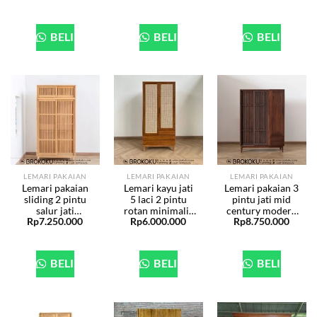
BHF-269
268
BELI
BELI
BELI
LEMARI PAKAIAN
LEMARI PAKAIAN
LEMARI PAKAIAN
Lemari pakaian
Lemari kayu jati
Lemari pakaian 3
sliding 2 pintu
5 laci 2 pintu
pintu jati mid
salur jati
rotan minimalis
century modern
Rp
7.250.000
Rp
6.000.000
Rp
8.750.000
minimalis BHF-
BHF-267
BHF-260
265
BELI
BELI
BELI