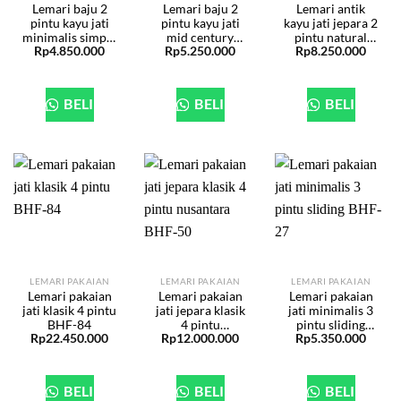
Lemari baju 2
Lemari baju 2
Lemari antik
pintu kayu jati
pintu kayu jati
kayu jati jepara 2
minimalis simple
mid century
pintu natural
Rp
4.850.000
Rp
5.250.000
Rp
8.250.000
BHF-100
minimalis BHF-
BHF-88
98
BELI
BELI
BELI
LEMARI PAKAIAN
LEMARI PAKAIAN
LEMARI PAKAIAN
Lemari pakaian
Lemari pakaian
Lemari pakaian
jati klasik 4 pintu
jati jepara klasik
jati minimalis 3
BHF-84
4 pintu
pintu sliding
Rp
22.450.000
Rp
12.000.000
Rp
5.350.000
nusantara BHF-
BHF-27
51
BELI
BELI
BELI