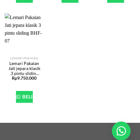
LEMARI PAKAIAN
Lemari Pakaian
Jati jepara klasik
3 pintu sliding
Rp
9.750.000
BHF-07
BELI