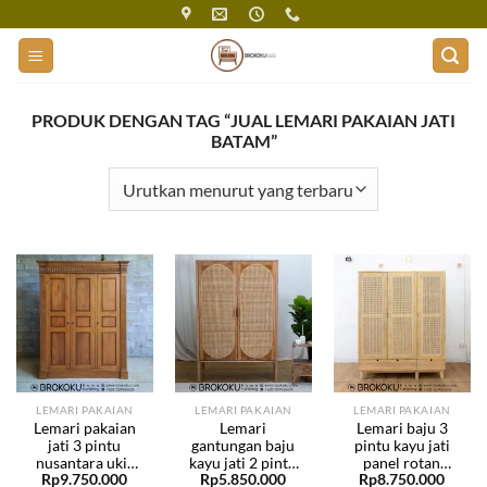
Skip
to
content
PRODUK DENGAN TAG “JUAL LEMARI PAKAIAN JATI
BATAM”
LEMARI PAKAIAN
LEMARI PAKAIAN
LEMARI PAKAIAN
Lemari pakaian
Lemari
Lemari baju 3
jati 3 pintu
gantungan baju
pintu kayu jati
nusantara ukir
kayu jati 2 pintu
panel rotan
Rp
9.750.000
Rp
5.850.000
Rp
8.750.000
jepara BHF-310
panel rotan
minimalis BHF-