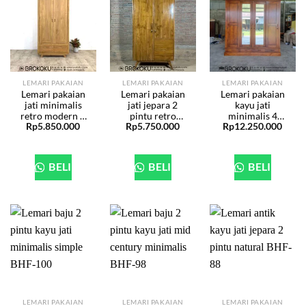
LEMARI PAKAIAN
LEMARI PAKAIAN
LEMARI PAKAIAN
Lemari pakaian
Lemari pakaian
Lemari pakaian
jati minimalis
jati jepara 2
kayu jati
retro modern 2
pintu retro
minimalis 4
Rp
5.850.000
Rp
5.750.000
Rp
12.250.000
pintu BHF-213
modern BHF-
pintu geser 2
186
cermin BHF-110
BELI
BELI
BELI
LEMARI PAKAIAN
LEMARI PAKAIAN
LEMARI PAKAIAN