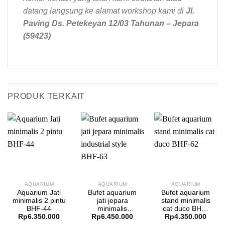
datang langsung ke alamat workshop kami di
Jl.
Paving Ds. Petekeyan 12/03 Tahunan – Jepara
(59423)
PRODUK TERKAIT
AQUARIUM
AQUARIUM
AQUARIUM
Aquarium Jati
Bufet aquarium
Bufet aquarium
minimalis 2 pintu
jati jepara
stand minimalis
BHF-44
minimalis
cat duco BHF-
Rp
6.350.000
Rp
6.450.000
Rp
4.350.000
industrial style
62
BHF-63