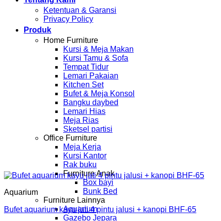
Ketentuan & Garansi
Privacy Policy
Produk
Home Furniture
Kursi & Meja Makan
Kursi Tamu & Sofa
Tempat Tidur
Lemari Pakaian
Kitchen Set
Bufet & Meja Konsol
Bangku daybed
Lemari Hias
Meja Rias
Sketsel partisi
Office Furniture
Meja Kerja
Kursi Kantor
Rak buku
Furniture Anak
Box bayi
Bunk Bed
Aquarium
Furniture Lainnya
Aquarium
Bufet aquarium kayu jati 4 pintu jalusi + kanopi BHF-65
Gazebo Jepara