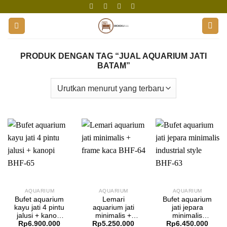
Skip
to
content
PRODUK DENGAN TAG “JUAL AQUARIUM JATI
BATAM”
AQUARIUM
AQUARIUM
AQUARIUM
Bufet aquarium
Lemari
Bufet aquarium
kayu jati 4 pintu
aquarium jati
jati jepara
jalusi + kanopi
minimalis +
minimalis
Rp
6.900.000
Rp
5.250.000
Rp
6.450.000
BHF-65
frame kaca
industrial style