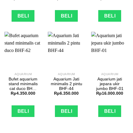
BHF-64
BHF-63
BELI
BELI
BELI
AQUARIUM
AQUARIUM
AQUARIUM
Bufet aquarium
Aquarium Jati
Aquarium jati
stand minimalis
minimalis 2 pintu
jepara ukir
cat duco BHF-
BHF-44
jumbo BHF-01
Rp
4.350.000
Rp
6.350.000
Rp
16.000.000
62
BELI
BELI
BELI