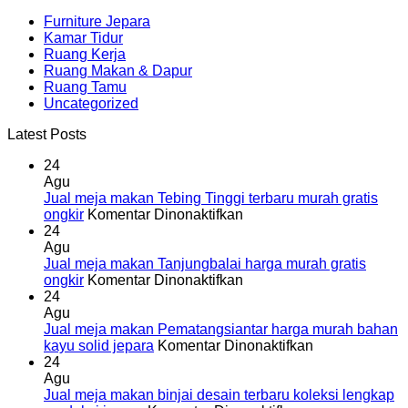
Furniture Jepara
Kamar Tidur
Ruang Kerja
Ruang Makan & Dapur
Ruang Tamu
Uncategorized
Latest Posts
24
Agu
Jual meja makan Tebing Tinggi terbaru murah gratis
pada
ongkir
Komentar Dinonaktifkan
Jual
24
meja
Agu
makan
Jual meja makan Tanjungbalai harga murah gratis
Tebing
pada
ongkir
Komentar Dinonaktifkan
Tinggi
Jual
24
terbaru
meja
Agu
murah
makan
Jual meja makan Pematangsiantar harga murah bahan
gratis
Tanjungbalai
pada
kayu solid jepara
Komentar Dinonaktifkan
ongkir
harga
Jual
24
murah
meja
Agu
gratis
makan
Jual meja makan binjai desain terbaru koleksi lengkap