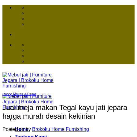
Skip
to
content
Ruang Makan & Dapur
Jual meja makan Tegal kayu jati jepara
harga murah desain kekinian
Posted on
by
Brokoku Home Furnishing
Home
Tentang Kami