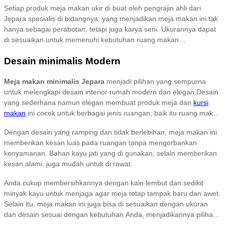
Setiap produk meja makan ukir di buat oleh pengrajin ahli dari
Jepara spesialis di bidangnya, yang menjadikan meja makan ini tak
hanya sebagai perabotan, tetapi juga karya seni. Ukurannya dapat
di sesuaikan untuk memenuhi kebutuhan ruang makan
Anda. Tersedia dalam berbagai pilihan warna finishing yang dapat di
Desain minimalis Modern
sesuaikan dengan tema interior rumah Anda. Cocok untuk
melengkapi nuansa ruang makan yang lebih hangat dan eksklusif.
Meja makan minimalis Jepara
menjadi pilihan yang sempurna
untuk melengkapi desain interior rumah modern dan elegan.Desain
yang sederhana namun elegan membuat produk meja dan
kursi
makan
ini cocok untuk berbagai jenis ruangan, baik itu ruang makan
kecil maupun besar. Keindahan dan keanggunan meja makan
Dengan desain yang ramping dan tidak berlebihan, meja makan ini
minimalis Jepara tidak hanya terletak pada tampilannya yang bersih
memberikan kesan luas pada ruangan tanpa mengorbankan
dan modern, tetapi juga pada proses pembuatan yang
kenyamanan. Bahan kayu jati yang di gunakan, selain memberikan
menggunakan keterampilan tangan terbaik dari pengrajin Jepara.
kesan alami, juga mudah untuk di rawat.
Anda cukup membersihkannya dengan kain lembut dan sedikit
minyak kayu untuk menjaga agar meja tetap tampak baru dan awet.
Selain itu, meja makan ini juga bisa di sesuaikan dengan ukuran
dan desain sesuai dengan kebutuhan Anda, menjadikannya pilihan