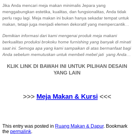
tepat untuk berbagai gaya dekorasi rumah.
Jika Anda mencari meja makan minimalis Jepara yang
menggabungkan estetika, kualitas, dan fungsionalitas, Anda tidak
perlu ragu lagi. Meja makan ini bukan hanya sekadar tempat untuk
makan, tetapi juga menjadi elemen dekoratif yang mempercantik
ruang makan Anda.
Demikian informasi dari kami mengenai produk meja makani
berkualitas produksi brokoku home furnishing yang banyak di minati
saat ini. Semoga apa yang kami sampaikan di atas bermanfaat bagi
Anda sebelum memutuskan untuk membeli mebel jati yang Anda
inginkan. Untuk informasi lebih lanjut mengenai produk kami
KLIK LINK DI BAWAH INI UNTUK PILIHAN DESAIN
silahkan menuju
produk katalog
di website
brokoku.com
, silakan klik
YANG LAIN
tombol WA untuk info lebih lanjut dan pemesanan. Terima kasih!
>>>
Meja Makan & Kursi
<<<
This entry was posted in
Ruang Makan & Dapur
. Bookmark
the
permalink
.