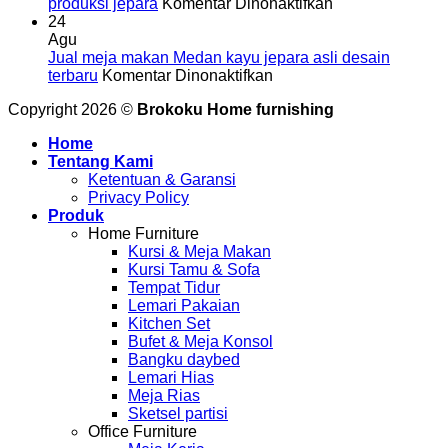
ongkir
pada
Pematangsiant
produksi jepara
Komentar Dinonaktifkan
Jual
harga
24
meja
murah
Agu
makan
bahan
Jual meja makan Medan kayu jepara asli desain
pada
binjai
kayu
terbaru
Komentar Dinonaktifkan
Jual
desain
solid
Copyright 2026 ©
Brokoku Home furnishing
meja
terbaru
jepara
makan
koleksi
Home
Medan
lengkap
Tentang Kami
kayu
produksi
Ketentuan & Garansi
jepara
jepara
Privacy Policy
asli
Produk
desain
Home Furniture
terbaru
Kursi & Meja Makan
Kursi Tamu & Sofa
Tempat Tidur
Lemari Pakaian
Kitchen Set
Bufet & Meja Konsol
Bangku daybed
Lemari Hias
Meja Rias
Sketsel partisi
Office Furniture