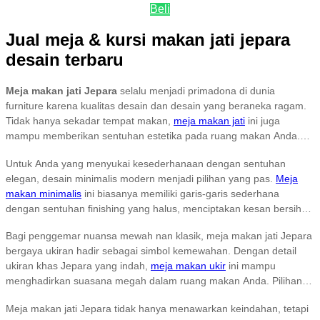
Beli
Jual meja & kursi makan jati jepara
desain terbaru
Meja makan jati Jepara
selalu menjadi primadona di dunia
furniture karena kualitas desain dan desain yang beraneka ragam.
Tidak hanya sekadar tempat makan,
meja makan jati
ini juga
mampu memberikan sentuhan estetika pada ruang makan Anda.
Dari gaya minimalis modern hingga klasik mewah.
Untuk Anda yang menyukai kesederhanaan dengan sentuhan
elegan, desain minimalis modern menjadi pilihan yang pas.
Meja
makan minimalis
ini biasanya memiliki garis-garis sederhana
dengan sentuhan finishing yang halus, menciptakan kesan bersih
dan rapi. Sangat cocok untuk rumah dengan gaya kontemporer
Bagi penggemar nuansa mewah nan klasik, meja makan jati Jepara
atau skandinavia. Dengan bahan dasar kayu jati yang kuat dan
bergaya ukiran hadir sebagai simbol kemewahan. Dengan detail
tahan lama, meja ini tidak hanya cantik secara visual tetapi juga
ukiran khas Jepara yang indah,
meja makan ukir
ini mampu
fungsional dan awet untuk di gunakan dalam jangka panjang.
menghadirkan suasana megah dalam ruang makan Anda. Pilihan
finishing seperti natural atau glossy semakin menonjolkan serat
Meja makan jati Jepara tidak hanya menawarkan keindahan, tetapi
kayu jati yang kaya dan mendalam. Meja makan gaya klasik ini