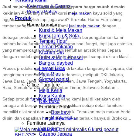
Ketentuan & Garansi
Jual meja makan Tegal kayu jati jepara harga murah desain
Privacy Policy
kekinian
– Sedang mencari kursi
meja makan
kayu solid yang
Produk
nggak cuma stylish tapi juga awet? Brokoku Home Furnishing
Home Furniture
tempat yang pas buat Anda! Kami
jual meja makan
dengan
Kursi & Meja Makan
berbagai desain yang bisa bikin ruangan makan tambah keren.
Kursi Tamu & Sofa
Sebagai produsen mebel jati yang sudah berpengalaman kami
Kami meliki bergam koleksi set meja makan jepara yang di buat
Tempat Tidur
paham kalau furniture itu nggak cuma soal fungsi, tapi juga estetika
menggunakan kayu solid berkualitas dengan set 4 kursi, 6 kursi 8
Lemari Pakaian
yang mempercantik ruang. Dari sentuhan artistik khas Jepara
kursi bahkan bisa di custom sesuai kebutuhan dan space ruangan
Kitchen Set
dengan model minimalis modern yang simpel sampai ukiran klasik
Bufet & Meja Konsol
anda, cocok di gunakan untuk rumah pribadi maupun tempat
Bangku daybed
dan memberikan nuansa mewah dalam ruangan, semuanya
komesil seperti rumah makan, café, resto, bar dan lain sebagainya
Proses produksi
set meja makan
di lakukan langsung di Jepara, dan
Lemari Hias
tersedia di sini. Setiap produk
mebel jati
yang kami jual di buat
Meja Rias
pengiriman mencakup seluruh Indonesia, meliputi: DKI Jakarta,
dengan detail dan bahan berkualitas, jadi Anda nggak perlu
Sketsel partisi
Jawa Barat, Jawa Timur, Bali, Banten, Jawa Tengah, Yogyakarta,
khawatir soal kualitasnya.
Office Furniture
Riau, Sumatera Utara, Kalimantan Timur, Sulawesi Selatan,
Meja Kerja
Sumatera Selatan, Kepulauan Riau, Sulawesi Utara, Lampung,
Kursi Kantor
Setiap produk
furniture jepara
yang kami jual di kerjakan oleh
Aceh, Kalimantan Selatan, Nusa Tenggara Barat (NTB), Sumatera
Rak buku
tenaga ahli berpengalaman, memastikan setiap detail furniture
Barat, Kalimantan Tengah, Maluku, Nusa Tenggara Timur (NTT),
Furniture Anak
memiliki nilai seni dan kualitas terbaik. Temukan meja makan Anda
Box bayi
Bengkulu, Maluku Utara, Sulawesi Tenggara, Sulawesi Tengah,
Bunk Bed
di sini dan dapatkan
harga meja makan
terbaik hanya di Brokoku
Kalimantan Barat, Papua, Jambi, Gorontalo, Sulawesi Barat,
Furniture Lainnya
Home Furnishing.
Bangka Belitung, Kalimantan Utara, Kepulauan Bangka Belitung,
Aquarium
Sumatera Selatan, Kalimantan Timur, Kalimantan Tengah
Gazebo Jepara