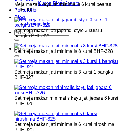
Kusen Pintu Jepara
Meja makan kayu jati minimalis 6 kursi peanut
BHF-330
Portofolio
Blog
Tempat tidur
Set meja makan jati japandi style 3 kursi 1
Pencarian
bangku BHF-329
untuk:
Pencarian
Set meja makan jati minimalis 8 kursi BHF-328
untuk:
Set meja makan jati minimalis 3 kursi 1 bangku
BHF-327
Set meja makan minimalis kayu jati jepara 6 kursi
BHF-326
Set meja makan jati minimalis 6 kursi hiroshima
BHF-325