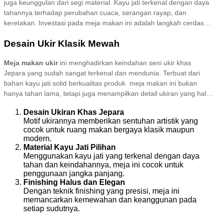
juga keunggulan dari segi material. Kayu jati terkenal dengan daya
sering digunakan untuk melengkapi rumah-rumah bergaya
tahannya terhadap perubahan cuaca, serangan rayap, dan
tradisional atau kolonial.
keretakan. Investasi pada meja makan ini adalah langkah cerdas
untuk mempercantik rumah Anda sekaligus menikmati fungsinya
Desain Ukir Klasik Mewah
selama bertahun-tahun. Temukan berbagai pilihan meja makan jati
Jepara dengan desain minimalis modern maupun klasik mewah
Meja makan ukir
ini menghadirkan keindahan seni ukir khas
hanya di Brokoku Home Furnishing.
Jepara yang sudah sangat terkenal dan mendunia. Terbuat dari
bahan kayu jati solid berkualitas produk meja makan ini bukan
hanya tahan lama, tetapi juga menampilkan detail ukiran yang halus
dan elegan. Berikut beberpa kelebihan yang anda dapatkan jika
Desain Ukiran Khas Jepara
membeli produk ini:
Motif ukirannya memberikan sentuhan artistik yang
cocok untuk ruang makan bergaya klasik maupun
modern.
Material Kayu Jati Pilihan
Menggunakan kayu jati yang terkenal dengan daya
tahan dan keindahannya, meja ini cocok untuk
penggunaan jangka panjang.
Finishing Halus dan Elegan
Dengan teknik finishing yang presisi, meja ini
memancarkan kemewahan dan keanggunan pada
setiap sudutnya.