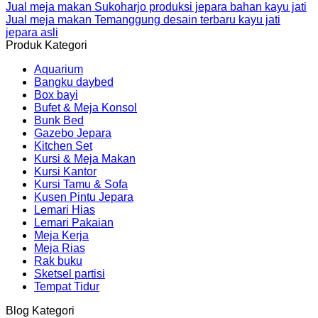
Jual meja makan Sukoharjo produksi jepara bahan kayu jati
Jual meja makan Temanggung desain terbaru kayu jati
jepara asli
Produk Kategori
Aquarium
Bangku daybed
Box bayi
Bufet & Meja Konsol
Bunk Bed
Gazebo Jepara
Kitchen Set
Kursi & Meja Makan
Kursi Kantor
Kursi Tamu & Sofa
Kusen Pintu Jepara
Lemari Hias
Lemari Pakaian
Meja Kerja
Meja Rias
Rak buku
Sketsel partisi
Tempat Tidur
Blog Kategori