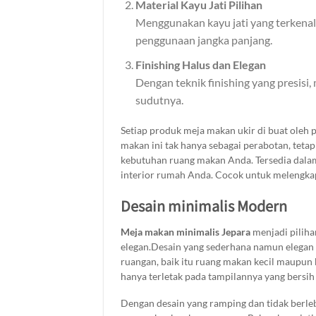
Material Kayu Jati Pilihan
Menggunakan kayu jati yang terkenal
penggunaan jangka panjang.
Finishing Halus dan Elegan
Dengan teknik finishing yang presis
sudutnya.
Setiap produk meja makan ukir di buat oleh p
makan ini tak hanya sebagai perabotan, teta
kebutuhan ruang makan Anda. Tersedia dalam 
interior rumah Anda. Cocok untuk melengkap
Desain minimalis Modern
Meja makan minimalis Jepara
menjadi pilih
elegan.Desain yang sederhana namun elega
ruangan, baik itu ruang makan kecil maupun
hanya terletak pada tampilannya yang bersi
keterampilan tangan terbaik dari pengrajin J
Dengan desain yang ramping dan tidak berle