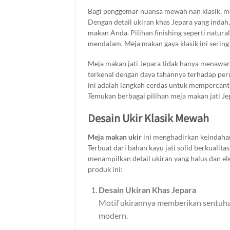
awet untuk di gunakan dalam jangka panjang
Bagi penggemar nuansa mewah nan klasik, me
Dengan detail ukiran khas Jepara yang indah
makan Anda. Pilihan finishing seperti natura
mendalam. Meja makan gaya klasik ini serin
kolonial.
Meja makan jati Jepara tidak hanya menawarka
terkenal dengan daya tahannya terhadap per
ini adalah langkah cerdas untuk mempercant
Temukan berbagai pilihan meja makan jati J
Brokoku Home Furnishing.
Desain Ukir Klasik Mewah
Meja makan ukir
ini menghadirkan keindahan
Terbuat dari bahan kayu jati solid berkualit
menampilkan detail ukiran yang halus dan el
produk ini:
Desain Ukiran Khas Jepara
Motif ukirannya memberikan sentuhan
modern.