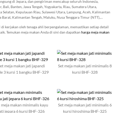
angsung di Jepara, dan pengiriman mencakup seluruh Indonesia,
r, Bali, Banten, Jawa Tengah, Yogyakarta, Riau, Sumatera Utara,
a Selatan, Kepulauan Riau, Sulawesi Utara, Lampung, Aceh, Kalimantan
a Barat, Kalimantan Tengah, Maluku, Nusa Tenggara Timur (NTT),
Sulawesi Tengah, Kalimantan Barat, Papua, Jambi, Gorontalo, Sulawesi
 di kerjakan oleh tenaga ahli berpengalaman, memastikan setiap detail
epulauan Bangka Belitung, Sumatera Selatan, Kalimantan Timur,
erbaik. Temukan meja makan Anda di sini dan dapatkan
harga meja makan
et meja makan jati japandi
Set meja makan jati minimalis 8
le 3 kursi 1 bangku BHF-329
kursi BHF-328
t meja makan minimalis kayu
Set meja makan jati minimalis 6
jati jepara 6 kursi BHF-326
kursi hiroshima BHF-325