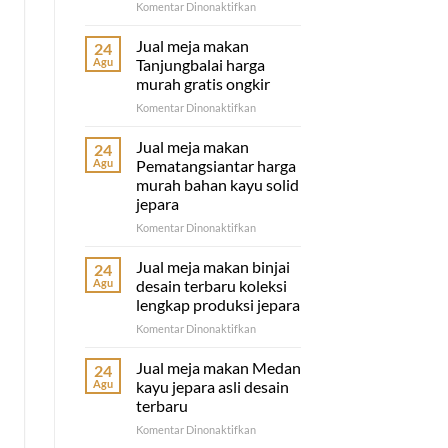
pada
Komentar Dinonaktifkan
Jual
meja
Jual meja makan
24
makan
Agu
Tanjungbalai harga
Tebing
murah gratis ongkir
Tinggi
pada
Komentar Dinonaktifkan
terbaru
Jual
murah
meja
gratis
Jual meja makan
24
makan
ongkir
Agu
Pematangsiantar harga
Tanjungbalai
murah bahan kayu solid
harga
jepara
murah
gratis
pada
Komentar Dinonaktifkan
ongkir
Jual
meja
Jual meja makan binjai
24
makan
Agu
desain terbaru koleksi
Pematangsiantar
lengkap produksi jepara
harga
pada
Komentar Dinonaktifkan
murah
Jual
bahan
meja
kayu
Jual meja makan Medan
24
makan
solid
Agu
kayu jepara asli desain
binjai
jepara
terbaru
desain
pada
Komentar Dinonaktifkan
terbaru
Jual
koleksi