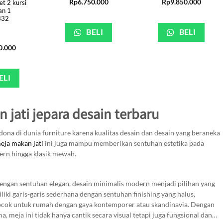
Rp
6.750.000
Rp
9.850.000
t 2 kursi
an 1
332
BELI
BELI
0.000
ELI
 jati jepara desain terbaru
dona di dunia furniture karena kualitas desain dan desain yang beraneka
eja makan jati
ini juga mampu memberikan sentuhan estetika pada
ern hingga klasik mewah.
ngan sentuhan elegan, desain minimalis modern menjadi pilihan yang
liki garis-garis sederhana dengan sentuhan finishing yang halus,
cocok untuk rumah dengan gaya kontemporer atau skandinavia. Dengan
a, meja ini tidak hanya cantik secara visual tetapi juga fungsional dan