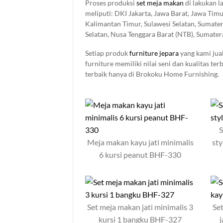
Proses produksi
set meja makan
di lakukan l
meliputi: DKI Jakarta, Jawa Barat, Jawa Timu
Kalimantan Timur, Sulawesi Selatan, Sumater
Selatan, Nusa Tenggara Barat (NTB), Sumater
Bengkulu, Maluku Utara, Sulawesi Tenggara, 
Setiap produk
furniture jepara
yang kami jual
Barat, Bangka Belitung, Kalimantan Utara, K
furniture memiliki nilai seni dan kualitas t
Kalimantan Tengah
terbaik hanya di Brokoku Home Furnishing.
S
Meja makan kayu jati minimalis
sty
6 kursi peanut BHF-330
Set meja makan jati minimalis 3
Se
kursi 1 bangku BHF-327