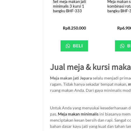
Rp
12.850.000
Set meja makan jati
Meja makan se
minimalis 3 kursi 1
kombinasi rot
bangku BHF-333
bangku BHF-
BELI
Rp
8.250.000
Rp
6.90
BELI
B
Jual meja & kursi makan
Meja makan jati Jepara
selalu menjadi prima
ragam. Tidak hanya sekadar tempat makan,
m
ruang makan Anda. Dari gaya minimalis mod
Untuk Anda yang menyukai kesederhanaan de
pas.
Meja makan minimalis
ini biasanya memi
menciptakan kesan bersih dan rapi. Sangat 
bahan dasar kayu jati yang kuat dan tahan lam