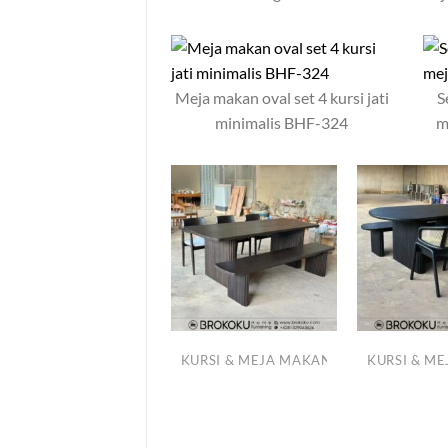
Meja makan oval set 4 kursi jati
S
minimalis BHF-324
m
KURSI & MEJA MAKAN
KURSI & MEJA MAKAN
KURSI & M
Set meja makan
minimalis kayu jati jepara
6 kursi BHF-326