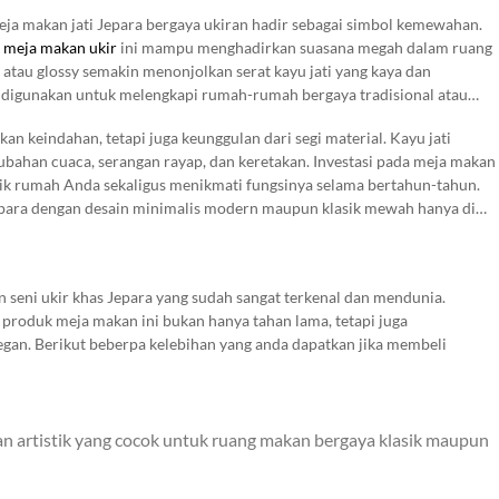
.
ja makan jati Jepara bergaya ukiran hadir sebagai simbol kemewahan.
,
meja makan ukir
ini mampu menghadirkan suasana megah dalam ruang
l atau glossy semakin menonjolkan serat kayu jati yang kaya dan
g digunakan untuk melengkapi rumah-rumah bergaya tradisional atau
n keindahan, tetapi juga keunggulan dari segi material. Kayu jati
ubahan cuaca, serangan rayap, dan keretakan. Investasi pada meja makan
ik rumah Anda sekaligus menikmati fungsinya selama bertahun-tahun.
epara dengan desain minimalis modern maupun klasik mewah hanya di
 seni ukir khas Jepara yang sudah sangat terkenal dan mendunia.
as produk meja makan ini bukan hanya tahan lama, tetapi juga
egan. Berikut beberpa kelebihan yang anda dapatkan jika membeli
 artistik yang cocok untuk ruang makan bergaya klasik maupun