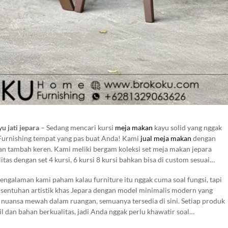
u jati jepara
– Sedang mencari kursi
meja makan
kayu solid yang nggak
Furnishing tempat yang pas buat Anda! Kami
jual meja makan
dengan
an tambah keren. Kami meliki bergam koleksi set meja makan jepara
as dengan set 4 kursi, 6 kursi 8 kursi bahkan bisa di custom sesuai
i gunakan untuk rumah pribadi maupun tempat komesil seperti rumah
engalaman kami paham kalau furniture itu nggak cuma soal fungsi, tapi
 sentuhan artistik khas Jepara dengan model minimalis modern yang
 nuansa mewah dalam ruangan, semuanya tersedia di sini. Setiap produk
il dan bahan berkualitas, jadi Anda nggak perlu khawatir soal