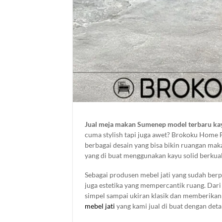
Jual meja makan Sumenep model terbaru kay
cuma stylish tapi juga awet? Brokoku Home 
berbagai desain yang bisa bikin ruangan mak
yang di buat menggunakan kayu solid berkualit
kebutuhan dan space ruangan anda, cocok d
Sebagai produsen mebel jati yang sudah berp
makan, café, resto, bar dan lain sebagainya
juga estetika yang mempercantik ruang. Dari
simpel sampai ukiran klasik dan memberikan
mebel jati
yang kami jual di buat dengan deta
kualitasnya.