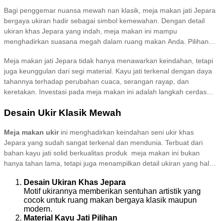
Sangat cocok untuk rumah dengan gaya kontemporer atau
Bagi penggemar nuansa mewah nan klasik, meja makan jati Jepara
skandinavia. Dengan bahan dasar kayu jati yang kuat dan tahan
bergaya ukiran hadir sebagai simbol kemewahan. Dengan detail
lama, meja ini tidak hanya cantik secara visual tetapi juga fungsional
ukiran khas Jepara yang indah, meja makan ini mampu
dan awet untuk di gunakan dalam jangka panjang.
menghadirkan suasana megah dalam ruang makan Anda. Pilihan
finishing seperti natural atau glossy semakin menonjolkan serat
Meja makan jati Jepara tidak hanya menawarkan keindahan, tetapi
kayu jati yang kaya dan mendalam. Meja makan gaya klasik ini
juga keunggulan dari segi material. Kayu jati terkenal dengan daya
sering digunakan untuk melengkapi rumah-rumah bergaya
tahannya terhadap perubahan cuaca, serangan rayap, dan
tradisional atau kolonial.
keretakan. Investasi pada meja makan ini adalah langkah cerdas
untuk mempercantik rumah Anda sekaligus menikmati fungsinya
Desain Ukir Klasik Mewah
selama bertahun-tahun. Temukan berbagai pilihan meja makan jati
Jepara dengan desain minimalis modern maupun klasik mewah
Meja makan ukir
ini menghadirkan keindahan seni ukir khas
hanya di Brokoku Home Furnishing.
Jepara yang sudah sangat terkenal dan mendunia. Terbuat dari
bahan kayu jati solid berkualitas produk meja makan ini bukan
hanya tahan lama, tetapi juga menampilkan detail ukiran yang halus
dan elegan. Berikut beberpa kelebihan yang anda dapatkan jika
Desain Ukiran Khas Jepara
membeli produk ini:
Motif ukirannya memberikan sentuhan artistik yang
cocok untuk ruang makan bergaya klasik maupun
modern.
Material Kayu Jati Pilihan