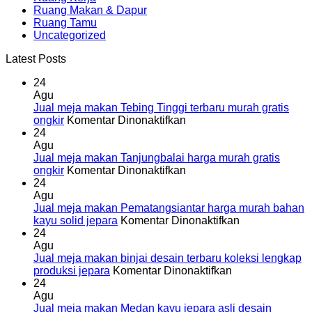
Ruang Makan & Dapur
Ruang Tamu
Uncategorized
Latest Posts
24
Agu
Jual meja makan Tebing Tinggi terbaru murah gratis
pada
ongkir
Komentar Dinonaktifkan
Jual
24
meja
Agu
makan
Jual meja makan Tanjungbalai harga murah gratis
Tebing
pada
ongkir
Komentar Dinonaktifkan
Tinggi
Jual
24
terbaru
meja
Agu
murah
makan
Jual meja makan Pematangsiantar harga murah bahan
gratis
Tanjungbalai
pada
kayu solid jepara
Komentar Dinonaktifkan
ongkir
harga
Jual
24
murah
meja
Agu
gratis
makan
Jual meja makan binjai desain terbaru koleksi lengkap
ongkir
pada
Pematangsiant
produksi jepara
Komentar Dinonaktifkan
Jual
harga
24
meja
murah
Agu
makan
bahan
Jual meja makan Medan kayu jepara asli desain