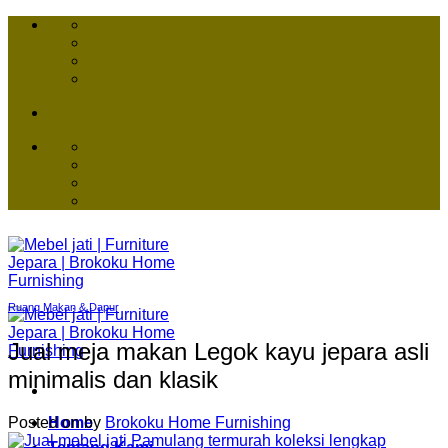
Skip
to
content
Ruang Makan & Dapur
Jual meja makan Legok kayu jepara asli
minimalis dan klasik
Posted on
by
Brokoku Home Furnishing
Home
Tentang Kami