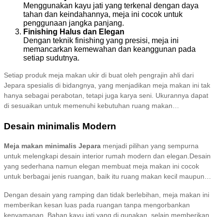
Menggunakan kayu jati yang terkenal dengan daya
tahan dan keindahannya, meja ini cocok untuk
penggunaan jangka panjang.
Finishing Halus dan Elegan
Dengan teknik finishing yang presisi, meja ini
memancarkan kemewahan dan keanggunan pada
setiap sudutnya.
Setiap produk meja makan ukir di buat oleh pengrajin ahli dari
Jepara spesialis di bidangnya, yang menjadikan meja makan ini tak
hanya sebagai perabotan, tetapi juga karya seni. Ukurannya dapat
di sesuaikan untuk memenuhi kebutuhan ruang makan
Anda. Tersedia dalam berbagai pilihan warna finishing yang dapat di
Desain minimalis Modern
sesuaikan dengan tema interior rumah Anda. Cocok untuk
melengkapi nuansa ruang makan yang lebih hangat dan eksklusif.
Meja makan minimalis Jepara
menjadi pilihan yang sempurna
untuk melengkapi desain interior rumah modern dan elegan.Desain
yang sederhana namun elegan membuat meja makan ini cocok
untuk berbagai jenis ruangan, baik itu ruang makan kecil maupun
besar. Keindahan dan keanggunan meja makan minimalis Jepara
Dengan desain yang ramping dan tidak berlebihan, meja makan ini
tidak hanya terletak pada tampilannya yang bersih dan modern,
memberikan kesan luas pada ruangan tanpa mengorbankan
tetapi juga pada proses pembuatan yang menggunakan
kenyamanan. Bahan kayu jati yang di gunakan, selain memberikan
keterampilan tangan terbaik dari pengrajin Jepara.