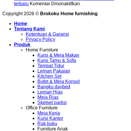
pada
binjai
kayu
terbaru
Komentar Dinonaktifkan
Jual
desain
solid
Copyright 2026 ©
Brokoku Home furnishing
meja
terbaru
jepara
makan
koleksi
Home
Medan
lengkap
Tentang Kami
kayu
produksi
Ketentuan & Garansi
jepara
jepara
Privacy Policy
asli
Produk
desain
Home Furniture
terbaru
Kursi & Meja Makan
Kursi Tamu & Sofa
Tempat Tidur
Lemari Pakaian
Kitchen Set
Bufet & Meja Konsol
Bangku daybed
Lemari Hias
Meja Rias
Sketsel partisi
Office Furniture
Meja Kerja
Kursi Kantor
Rak buku
Furniture Anak