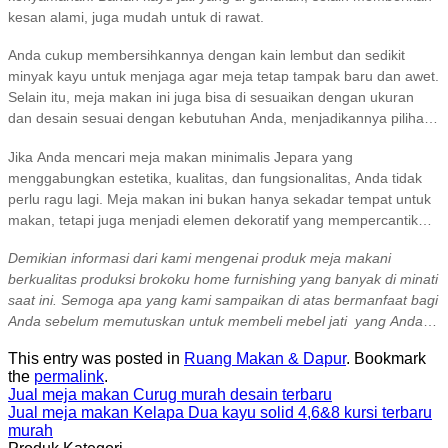
kesan alami, juga mudah untuk di rawat.
Anda cukup membersihkannya dengan kain lembut dan sedikit
minyak kayu untuk menjaga agar meja tetap tampak baru dan awet.
Selain itu, meja makan ini juga bisa di sesuaikan dengan ukuran
dan desain sesuai dengan kebutuhan Anda, menjadikannya pilihan
tepat untuk berbagai gaya dekorasi rumah.
Jika Anda mencari meja makan minimalis Jepara yang
menggabungkan estetika, kualitas, dan fungsionalitas, Anda tidak
perlu ragu lagi. Meja makan ini bukan hanya sekadar tempat untuk
makan, tetapi juga menjadi elemen dekoratif yang mempercantik
ruang makan Anda.
Demikian informasi dari kami mengenai produk meja makani
berkualitas produksi brokoku home furnishing yang banyak di minati
saat ini. Semoga apa yang kami sampaikan di atas bermanfaat bagi
Anda sebelum memutuskan untuk membeli mebel jati yang Anda
inginkan. Untuk informasi lebih lanjut mengenai produk kami
This entry was posted in
Ruang Makan & Dapur
. Bookmark
silahkan menuju
produk katalog
di website
brokoku.com
, silakan klik
the
permalink
.
tombol WA untuk info lebih lanjut dan pemesanan.
Terima kasih!
Jual meja makan Curug murah desain terbaru
Jual meja makan Kelapa Dua kayu solid 4,6&8 kursi terbaru
murah