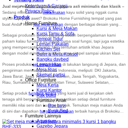
Ketentuan & Garansi
Jual meja makan Legok kayu jepara asli minimalis dan klasik
–
Privacy Policy
Sedang mencari kursi
meja makan
kayu solid yang nggak cuma
Produk
stylish tapi juga awet? Brokoku Home Furnishing tempat yang pas
Home Furniture
buat Anda! Kami
jual meja makan
dengan berbagai desain yang
Kursi & Meja Makan
bisa bikin ruangan makan tambah keren. Kami meliki bergam
Kursi Tamu & Sofa
Sebagai produsen mebel jati yang sudah berpengalaman kami
koleksi set meja makan jepara yang di buat menggunakan kayu
Tempat Tidur
paham kalau furniture itu nggak cuma soal fungsi, tapi juga estetika
solid berkualitas dengan set 4 kursi, 6 kursi 8 kursi bahkan bisa di
Lemari Pakaian
yang mempercantik ruang. Dari sentuhan artistik khas Jepara
custom sesuai kebutuhan dan space ruangan anda, cocok di
Kitchen Set
dengan model minimalis modern yang simpel sampai ukiran klasik
Bufet & Meja Konsol
gunakan untuk rumah pribadi maupun tempat komesil seperti
Bangku daybed
dan memberikan nuansa mewah dalam ruangan, semuanya
rumah makan, café, resto, bar dan lain sebagainya
Proses produksi
set meja makan
di lakukan langsung di Jepara, dan
Lemari Hias
tersedia di sini. Setiap produk
mebel jati
yang kami jual di buat
Meja Rias
pengiriman mencakup seluruh Indonesia, meliputi: DKI Jakarta,
dengan detail dan bahan berkualitas, jadi Anda nggak perlu
Sketsel partisi
Jawa Barat, Jawa Timur, Bali, Banten, Jawa Tengah, Yogyakarta,
khawatir soal kualitasnya.
Office Furniture
Riau, Sumatera Utara, Kalimantan Timur, Sulawesi Selatan,
Meja Kerja
Sumatera Selatan, Kepulauan Riau, Sulawesi Utara, Lampung,
Kursi Kantor
Setiap produk
furniture jepara
yang kami jual di kerjakan oleh
Aceh, Kalimantan Selatan, Nusa Tenggara Barat (NTB), Sumatera
Rak buku
tenaga ahli berpengalaman, memastikan setiap detail furniture
Barat, Kalimantan Tengah, Maluku, Nusa Tenggara Timur (NTT),
Furniture Anak
memiliki nilai seni dan kualitas terbaik. Temukan meja makan Anda
Box bayi
Bengkulu, Maluku Utara, Sulawesi Tenggara, Sulawesi Tengah,
Bunk Bed
di sini dan dapatkan
harga meja makan
terbaik hanya di Brokoku
Kalimantan Barat, Papua, Jambi, Gorontalo, Sulawesi Barat,
Furniture Lainnya
Home Furnishing.
Bangka Belitung, Kalimantan Utara, Kepulauan Bangka Belitung,
Aquarium
Sumatera Selatan, Kalimantan Timur, Kalimantan Tengah
Gazebo Jepara