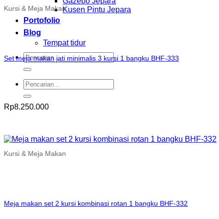
Gazebo Jepara
Kursi & Meja Makan
Kusen Pintu Jepara
Portofolio
Blog
Tempat tidur
Pencarian
Set meja makan jati minimalis 3 kursi 1 bangku BHF-333
untuk:
Pencarian
untuk:
Rp
8.250.000
Kursi & Meja Makan
Meja makan set 2 kursi kombinasi rotan 1 bangku BHF-332