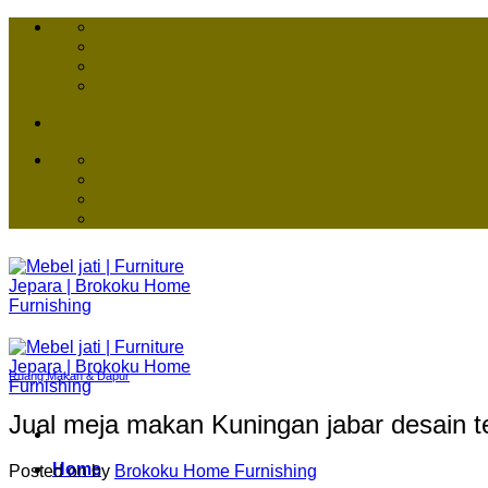
Skip
to
content
Ruang Makan & Dapur
Jual meja makan Kuningan jabar desain te
Home
Posted on
by
Brokoku Home Furnishing