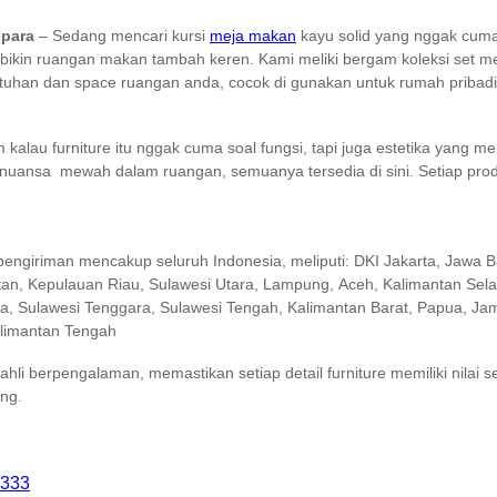
epara
– Sedang mencari kursi
meja makan
kayu solid yang nggak cuma
bikin ruangan makan tambah keren. Kami meliki bergam koleksi set me
ebutuhan dan space ruangan anda, cocok di gunakan untuk rumah pribad
lau furniture itu nggak cuma soal fungsi, tapi juga estetika yang me
 nuansa mewah dalam ruangan, semuanya tersedia di sini. Setiap pr
pengiriman mencakup seluruh Indonesia, meliputi: DKI Jakarta, Jawa B
tan, Kepulauan Riau, Sulawesi Utara, Lampung, Aceh, Kalimantan Sel
, Sulawesi Tenggara, Sulawesi Tengah, Kalimantan Barat, Papua, Jamb
alimantan Tengah
ahli berpengalaman, memastikan setiap detail furniture memiliki nilai 
ng.