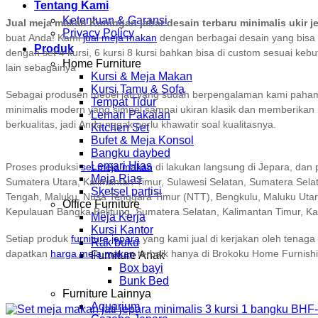
Tentang Kami
Ketentuan & Garansi
Jual meja makan Kuningan jabar desain terbaru minimalis ukir j
Privacy Policy
buat Anda! Kami
jual meja makan
dengan berbagai desain yang bisa 
Produk
dengan set 4 kursi, 6 kursi 8 kursi bahkan bisa di custom sesuai k
Home Furniture
lain sebagainya
Kursi & Meja Makan
Kursi Tamu & Sofa
Sebagai produsen mebel jati yang sudah berpengalaman kami paham ka
Tempat Tidur
minimalis modern yang simpel sampai ukiran klasik dan memberikan
Lemari Pakaian
berkualitas, jadi Anda nggak perlu khawatir soal kualitasnya.
Kitchen Set
Bufet & Meja Konsol
Bangku daybed
Lemari Hias
Proses produksi
set meja makan
di lakukan langsung di Jepara, dan 
Meja Rias
Sumatera Utara, Kalimantan Timur, Sulawesi Selatan, Sumatera Sela
Sketsel partisi
Tengah, Maluku, Nusa Tenggara Timur (NTT), Bengkulu, Maluku Utara
Office Furniture
Kepulauan Bangka Belitung, Sumatera Selatan, Kalimantan Timur, K
Meja Kerja
Kursi Kantor
Setiap produk
furniture jepara
yang kami jual di kerjakan oleh tenaga 
Rak buku
dapatkan
harga meja makan
terbaik hanya di Brokoku Home Furnishi
Furniture Anak
Box bayi
Bunk Bed
Furniture Lainnya
Aquarium