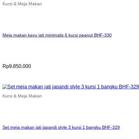
Kursi & Meja Makan
Meja makan kayu jati minimalis 6 kursi peanut BHF-330
Rp
9.850.000
Kursi & Meja Makan
Set meja makan jati japandi style 3 kursi 1 bangku BHF-329