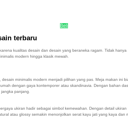
Beli
sain terbaru
e karena kualitas desain dan desain yang beraneka ragam. Tidak hanya
inimalis modern hingga klasik mewah.
sain minimalis modern menjadi pilihan yang pas. Meja makan ini bia
rumah dengan gaya kontemporer atau skandinavia. Dengan bahan dasar 
m jangka panjang.
ergaya ukiran hadir sebagai simbol kemewahan. Dengan detail ukira
tural atau glossy semakin menonjolkan serat kayu jati yang kaya dan