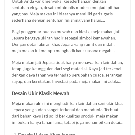
Untuk Anda yang menyukai kesederhanaan dengan
minimalis modern hingga klasik mewah, meja makan jati
sentuhan elegan, desain minimalis modern menjadi pilihan
Jepara menawarkan keindahan yang tak lekang oleh waktu.
yang pas. Meja makan ini biasanya memiliki garis-garis
sederhana dengan sentuhan finishing yang halus,
menciptakan kesan bersih dan rapi. Sangat cocok untuk
Bagi penggemar nuansa mewah nan klasik, meja makan jati
rumah dengan gaya kontemporer atau skandinavia. Dengan
Jepara bergaya ukiran hadir sebagai simbol kemewahan.
bahan dasar kayu jati yang kuat dan tahan lama, meja ini
Dengan detail ukiran khas Jepara yang rumit dan indah,
tidak hanya cantik secara visual tetapi juga fungsional dan
meja makan ini mampu menghadirkan suasana megah
awet untuk di gunakan dalam jangka panjang.
dalam ruang makan Anda. Pilihan finishing seperti natural
Meja makan jati Jepara tidak hanya menawarkan keindahan,
atau glossy semakin menonjolkan serat kayu jati yang kaya
tetapi juga keunggulan dari segi material. Kayu jati terkenal
dan mendalam. Meja makan gaya klasik ini sering digunakan
dengan daya tahannya terhadap perubahan cuaca, serangan
untuk melengkapi rumah-rumah bergaya tradisional atau
rayap, dan keretakan. Investasi pada meja makan ini adalah
kolonial.
langkah cerdas untuk mempercantik rumah Anda sekaligus
Desain Ukir Klasik Mewah
menikmati fungsinya selama bertahun-tahun. Temukan
berbagai pilihan meja makan jati Jepara dengan desain
Meja makan ukir
ini menghadirkan keindahan seni ukir khas
minimalis modern maupun klasik mewah hanya di Brokoku
Jepara yang sudah sangat terkenal dan mendunia. Terbuat
Home Furnishing.
dari bahan kayu jati solid berkualitas produk meja makan
ini bukan hanya tahan lama, tetapi juga menampilkan detail
ukiran yang halus dan elegan. Berikut beberpa kelebihan
Desain Ukiran Khas Jepara
yang anda dapatkan jika membeli produk ini: