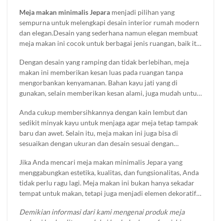
tema interior rumah Anda. Cocok untuk melengkapi nuansa
Meja makan minimalis Jepara
menjadi pilihan yang
ruang makan yang lebih hangat dan eksklusif.
sempurna untuk melengkapi desain interior rumah modern
dan elegan.Desain yang sederhana namun elegan membuat
meja makan ini cocok untuk berbagai jenis ruangan, baik itu
ruang makan kecil maupun besar. Keindahan dan
Dengan desain yang ramping dan tidak berlebihan, meja
keanggunan meja makan minimalis Jepara tidak hanya
makan ini memberikan kesan luas pada ruangan tanpa
terletak pada tampilannya yang bersih dan modern, tetapi
mengorbankan kenyamanan. Bahan kayu jati yang di
juga pada proses pembuatan yang menggunakan
gunakan, selain memberikan kesan alami, juga mudah untuk
keterampilan tangan terbaik dari pengrajin Jepara.
di rawat.
Anda cukup membersihkannya dengan kain lembut dan
sedikit minyak kayu untuk menjaga agar meja tetap tampak
baru dan awet. Selain itu, meja makan ini juga bisa di
sesuaikan dengan ukuran dan desain sesuai dengan
kebutuhan Anda, menjadikannya pilihan tepat untuk
Jika Anda mencari meja makan minimalis Jepara yang
berbagai gaya dekorasi rumah.
menggabungkan estetika, kualitas, dan fungsionalitas, Anda
tidak perlu ragu lagi. Meja makan ini bukan hanya sekadar
tempat untuk makan, tetapi juga menjadi elemen dekoratif
yang mempercantik ruang makan Anda.
Demikian informasi dari kami mengenai produk meja