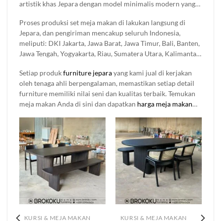
artistik khas Jepara dengan model minimalis modern yang
space ruangan anda, cocok di gunakan untuk rumah pribadi
simpel sampai ukiran klasik dan memberikan nuansa
maupun tempat komesil seperti rumah makan, café, resto,
Proses produksi set meja makan di lakukan langsung di
mewah dalam ruangan, semuanya tersedia di sini. Setiap
bar dan lain sebagainya
Jepara, dan pengiriman mencakup seluruh Indonesia,
produk
mebel jati
yang kami jual di buat dengan detail dan
meliputi: DKI Jakarta, Jawa Barat, Jawa Timur, Bali, Banten,
bahan berkualitas, jadi Anda nggak perlu khawatir soal
Jawa Tengah, Yogyakarta, Riau, Sumatera Utara, Kalimantan
kualitasnya.
Timur, Sulawesi Selatan, Sumatera Selatan, Kepulauan Riau,
Setiap produk
furniture jepara
yang kami jual di kerjakan
Sulawesi Utara, Lampung, Aceh, Kalimantan Selatan, Nusa
oleh tenaga ahli berpengalaman, memastikan setiap detail
Tenggara Barat (NTB), Sumatera Barat, Kalimantan Tengah,
furniture memiliki nilai seni dan kualitas terbaik. Temukan
Maluku, Nusa Tenggara Timur (NTT), Bengkulu, Maluku
meja makan Anda di sini dan dapatkan
harga meja makan
Utara, Sulawesi Tenggara, Sulawesi Tengah, Kalimantan
terbaik hanya di Brokoku Home Furnishing.
Barat, Papua, Jambi, Gorontalo, Sulawesi Barat, Bangka
Belitung, Kalimantan Utara, Kepulauan Bangka Belitung,
Sumatera Selatan, Kalimantan Timur, Kalimantan Tengah
KURSI & MEJA MAKAN
KURSI & MEJA MAKAN