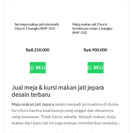
Set meja makan jati minimalis
Meja makan set 2 kursi
3 kursi 1 bangku BHF-333
kombinasi rotan 1 bangku
BHF-332
Rp
8.250.000
Rp
6.900.000
BELI
BELI
Jual meja & kursi makan jati jepara
desain terbaru
Meja makan jati Jepara
selalu menjadi primadona di dunia
furniture karena kualitasnya yang unggul dan desainnya
yang menawan. Tidak hanya sekadar tempat makan, meja
makan dari kayu jati ini juga mampu memberikan sentuhan
estetika yang memikat pada ruang makan Anda. Dari gaya