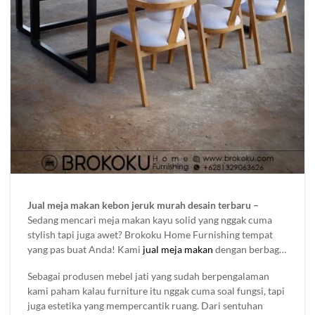
Jual meja makan kebon jeruk murah desain terbaru –
Sedang mencari meja makan kayu solid yang nggak cuma
stylish tapi juga awet? Brokoku Home Furnishing tempat
yang pas buat Anda! Kami
jual meja makan
dengan berbagai
desain yang bisa bikin ruangan makan tambah keren. Kami
Sebagai produsen mebel jati yang sudah berpengalaman
meliki bergam koleksi set meja makan jepara yang di buat
kami paham kalau furniture itu nggak cuma soal fungsi, tapi
menggunakan kayu solid berkualitas dengan set 4 kursi, 6
juga estetika yang mempercantik ruang. Dari sentuhan
kursi 8 kursi bahkan bisa di custom sesuai kebutuhan dan