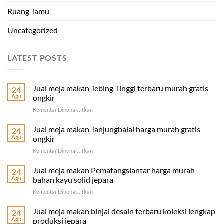
Ruang Tamu
Uncategorized
LATEST POSTS
Jual meja makan Tebing Tinggi terbaru murah gratis
24
Agu
ongkir
pada
Komentar Dinonaktifkan
Jual
meja
Jual meja makan Tanjungbalai harga murah gratis
24
makan
Agu
ongkir
Tebing
pada
Komentar Dinonaktifkan
Tinggi
Jual
terbaru
meja
Jual meja makan Pematangsiantar harga murah
murah
24
makan
gratis
Agu
bahan kayu solid jepara
Tanjungbalai
ongkir
pada
Komentar Dinonaktifkan
harga
Jual
murah
meja
Jual meja makan binjai desain terbaru koleksi lengkap
gratis
24
makan
ongkir
Agu
produksi jepara