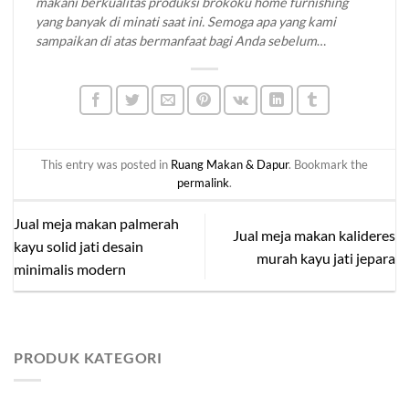
makani berkualitas produksi brokoku home furnishing
yang banyak di minati saat ini. Semoga apa yang kami
sampaikan di atas bermanfaat bagi Anda sebelum
memutuskan untuk membeli mebel jati yang Anda
inginkan. Untuk informasi lebih lanjut mengenai produk
kami silahkan menuju
produk katalog
di website
brokoku.com
, silakan klik tombol WA untuk info lebih
lanjut dan pemesanan.
Terima kasih!
This entry was posted in
Ruang Makan & Dapur
. Bookmark the
permalink
.
Jual meja makan palmerah
Jual meja makan kalideres
kayu solid jati desain
murah kayu jati jepara
minimalis modern
PRODUK KATEGORI