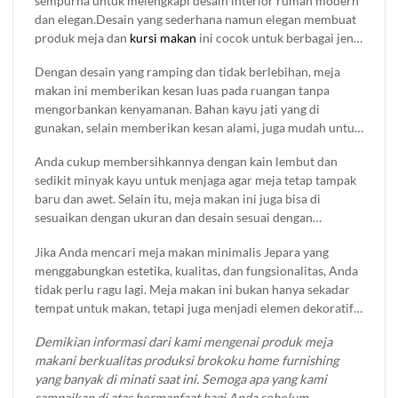
sempurna untuk melengkapi desain interior rumah modern
dan elegan.Desain yang sederhana namun elegan membuat
produk meja dan
kursi makan
ini cocok untuk berbagai jenis
ruangan, baik itu ruang makan kecil maupun besar.
Dengan desain yang ramping dan tidak berlebihan, meja
Keindahan dan keanggunan meja makan minimalis Jepara
makan ini memberikan kesan luas pada ruangan tanpa
tidak hanya terletak pada tampilannya yang bersih dan
mengorbankan kenyamanan. Bahan kayu jati yang di
modern, tetapi juga pada proses pembuatan yang
gunakan, selain memberikan kesan alami, juga mudah untuk
menggunakan keterampilan tangan terbaik dari pengrajin
di rawat.
Jepara.
Anda cukup membersihkannya dengan kain lembut dan
sedikit minyak kayu untuk menjaga agar meja tetap tampak
baru dan awet. Selain itu, meja makan ini juga bisa di
sesuaikan dengan ukuran dan desain sesuai dengan
kebutuhan Anda, menjadikannya pilihan tepat untuk
Jika Anda mencari meja makan minimalis Jepara yang
berbagai gaya dekorasi rumah.
menggabungkan estetika, kualitas, dan fungsionalitas, Anda
tidak perlu ragu lagi. Meja makan ini bukan hanya sekadar
tempat untuk makan, tetapi juga menjadi elemen dekoratif
yang mempercantik ruang makan Anda.
Demikian informasi dari kami mengenai produk meja
makani berkualitas produksi brokoku home furnishing
yang banyak di minati saat ini. Semoga apa yang kami
sampaikan di atas bermanfaat bagi Anda sebelum