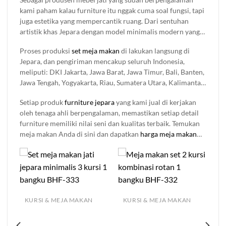
keren. Kami meliki bergam koleksi set meja makan jepara
kami paham kalau furniture itu nggak cuma soal fungsi, tapi
yang di buat menggunakan kayu solid berkualitas dengan set
juga estetika yang mempercantik ruang. Dari sentuhan
4 kursi, 6 kursi 8 kursi bahkan bisa di custom sesuai
artistik khas Jepara dengan model minimalis modern yang
kebutuhan dan space ruangan anda, cocok di gunakan untuk
simpel sampai ukiran klasik dan memberikan nuansa
rumah pribadi maupun tempat komesil seperti rumah
Proses produksi
set meja makan
di lakukan langsung di
mewah dalam ruangan, semuanya tersedia di sini. Setiap
makan, café, resto, bar dan lain sebagainya
Jepara, dan pengiriman mencakup seluruh Indonesia,
produk
mebel jati
yang kami jual di buat dengan detail dan
meliputi: DKI Jakarta, Jawa Barat, Jawa Timur, Bali, Banten,
bahan berkualitas, jadi Anda nggak perlu khawatir soal
Jawa Tengah, Yogyakarta, Riau, Sumatera Utara, Kalimantan
kualitasnya.
Timur, Sulawesi Selatan, Sumatera Selatan, Kepulauan Riau,
Setiap produk
furniture jepara
yang kami jual di kerjakan
Sulawesi Utara, Lampung, Aceh, Kalimantan Selatan, Nusa
oleh tenaga ahli berpengalaman, memastikan setiap detail
Tenggara Barat (NTB), Sumatera Barat, Kalimantan Tengah,
furniture memiliki nilai seni dan kualitas terbaik. Temukan
Maluku, Nusa Tenggara Timur (NTT), Bengkulu, Maluku
meja makan Anda di sini dan dapatkan
harga meja makan
Utara, Sulawesi Tenggara, Sulawesi Tengah, Kalimantan
terbaik hanya di Brokoku Home Furnishing.
Barat, Papua, Jambi, Gorontalo, Sulawesi Barat, Bangka
Belitung, Kalimantan Utara, Kepulauan Bangka Belitung,
Sumatera Selatan, Kalimantan Timur, Kalimantan Tengah
KURSI & MEJA MAKAN
KURSI & MEJA MAKAN