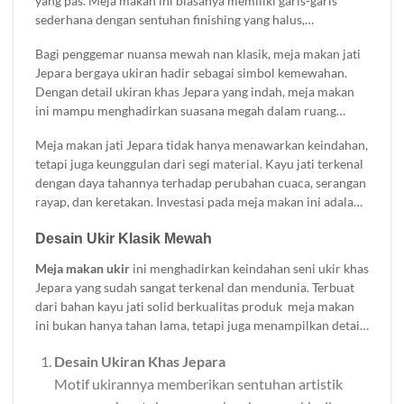
yang pas. Meja makan ini biasanya memiliki garis-garis
sederhana dengan sentuhan finishing yang halus,
menciptakan kesan bersih dan rapi. Sangat cocok untuk
Bagi penggemar nuansa mewah nan klasik, meja makan jati
rumah dengan gaya kontemporer atau skandinavia. Dengan
Jepara bergaya ukiran hadir sebagai simbol kemewahan.
bahan dasar kayu jati yang kuat dan tahan lama, meja ini
Dengan detail ukiran khas Jepara yang indah, meja makan
tidak hanya cantik secara visual tetapi juga fungsional dan
ini mampu menghadirkan suasana megah dalam ruang
awet untuk di gunakan dalam jangka panjang.
makan Anda. Pilihan finishing seperti natural atau glossy
Meja makan jati Jepara tidak hanya menawarkan keindahan,
semakin menonjolkan serat kayu jati yang kaya dan
tetapi juga keunggulan dari segi material. Kayu jati terkenal
mendalam. Meja makan gaya klasik ini sering digunakan
dengan daya tahannya terhadap perubahan cuaca, serangan
untuk melengkapi rumah-rumah bergaya tradisional atau
rayap, dan keretakan. Investasi pada meja makan ini adalah
kolonial.
langkah cerdas untuk mempercantik rumah Anda sekaligus
Desain Ukir Klasik Mewah
menikmati fungsinya selama bertahun-tahun. Temukan
berbagai pilihan meja makan jati Jepara dengan desain
Meja makan ukir
ini menghadirkan keindahan seni ukir khas
minimalis modern maupun klasik mewah hanya di Brokoku
Jepara yang sudah sangat terkenal dan mendunia. Terbuat
Home Furnishing.
dari bahan kayu jati solid berkualitas produk meja makan
ini bukan hanya tahan lama, tetapi juga menampilkan detail
ukiran yang halus dan elegan. Berikut beberpa kelebihan
Desain Ukiran Khas Jepara
yang anda dapatkan jika membeli produk ini:
Motif ukirannya memberikan sentuhan artistik