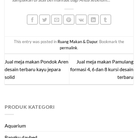
memutuskan untuk membeli mebel jati yang Anda
inginkan. Untuk informasi lebih lanjut mengenai produk
kami silahkan menuju
produk katalog
di website
brokoku.com
, silakan klik tombol WA untuk info lebih
lanjut dan pemesanan. Terima kasih!
This entry was posted in
Ruang Makan & Dapur
. Bookmark the
permalink
.
Jual meja makan Pondok Aren
Jual meja makan Pamulang
desain terbaru kayu jepara
formasi 4, 6 dan 8 kursi desain
solid
terbaru
PRODUK KATEGORI
Aquarium
Bangku daybed