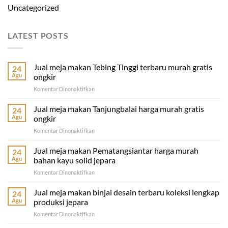
Uncategorized
LATEST POSTS
Jual meja makan Tebing Tinggi terbaru murah gratis
24
Agu
ongkir
pada
Komentar Dinonaktifkan
Jual
meja
Jual meja makan Tanjungbalai harga murah gratis
24
makan
Agu
ongkir
Tebing
pada
Komentar Dinonaktifkan
Tinggi
Jual
terbaru
meja
Jual meja makan Pematangsiantar harga murah
murah
24
makan
gratis
Agu
bahan kayu solid jepara
Tanjungbalai
ongkir
pada
Komentar Dinonaktifkan
harga
Jual
murah
meja
Jual meja makan binjai desain terbaru koleksi lengkap
gratis
24
makan
ongkir
Agu
produksi jepara
Pematangsiantar
pada
Komentar Dinonaktifkan
harga
Jual
murah