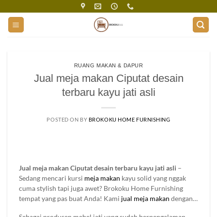
Skip
to
content
RUANG MAKAN & DAPUR
Jual meja makan Ciputat desain
terbaru kayu jati asli
POSTED ON
BY
BROKOKU HOME FURNISHING
Jual meja makan Ciputat desain terbaru kayu jati asli
–
Sedang mencari kursi
meja makan
kayu solid yang nggak
cuma stylish tapi juga awet? Brokoku Home Furnishing
tempat yang pas buat Anda! Kami
jual meja makan
dengan
berbagai desain yang bisa bikin ruangan makan tambah
Sebagai produsen mebel jati yang sudah berpengalaman