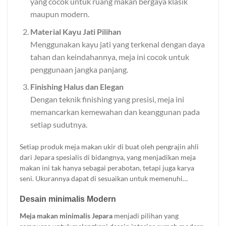
yang cocok untuk ruang makan bergaya klasik
maupun modern.
Material Kayu Jati Pilihan
Menggunakan kayu jati yang terkenal dengan daya
tahan dan keindahannya, meja ini cocok untuk
penggunaan jangka panjang.
Finishing Halus dan Elegan
Dengan teknik finishing yang presisi, meja ini
memancarkan kemewahan dan keanggunan pada
setiap sudutnya.
Setiap produk meja makan ukir di buat oleh pengrajin ahli
dari Jepara spesialis di bidangnya, yang menjadikan meja
makan ini tak hanya sebagai perabotan, tetapi juga karya
seni. Ukurannya dapat di sesuaikan untuk memenuhi
kebutuhan ruang makan Anda. Tersedia dalam berbagai
Desain minimalis Modern
pilihan warna finishing yang dapat di sesuaikan dengan
tema interior rumah Anda. Cocok untuk melengkapi nuansa
Meja makan minimalis Jepara
menjadi pilihan yang
ruang makan yang lebih hangat dan eksklusif.