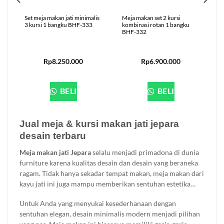
Set meja makan jati minimalis
Meja makan set 2 kursi
3 kursi 1 bangku BHF-333
kombinasi rotan 1 bangku
BHF-332
Rp
8.250.000
Rp
6.900.000
BELI
BELI
Jual meja & kursi makan jati jepara
desain terbaru
Meja makan jati Jepara
selalu menjadi primadona di dunia
furniture karena kualitas desain dan desain yang beraneka
ragam. Tidak hanya sekadar tempat makan, meja makan dari
kayu jati ini juga mampu memberikan sentuhan estetika
pada ruang makan Anda. Dari gaya minimalis modern
Untuk Anda yang menyukai kesederhanaan dengan
hingga klasik mewah.
sentuhan elegan, desain minimalis modern menjadi pilihan