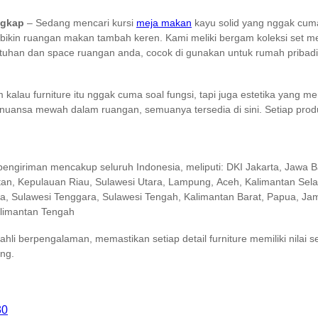
engkap
– Sedang mencari kursi
meja makan
kayu solid yang nggak cuma
bikin ruangan makan tambah keren. Kami meliki bergam koleksi set me
ebutuhan dan space ruangan anda, cocok di gunakan untuk rumah pribad
lau furniture itu nggak cuma soal fungsi, tapi juga estetika yang me
 nuansa mewah dalam ruangan, semuanya tersedia di sini. Setiap pro
pengiriman mencakup seluruh Indonesia, meliputi: DKI Jakarta, Jawa B
tan, Kepulauan Riau, Sulawesi Utara, Lampung, Aceh, Kalimantan Sel
, Sulawesi Tenggara, Sulawesi Tengah, Kalimantan Barat, Papua, Jamb
alimantan Tengah
ahli berpengalaman, memastikan setiap detail furniture memiliki nilai 
ng.