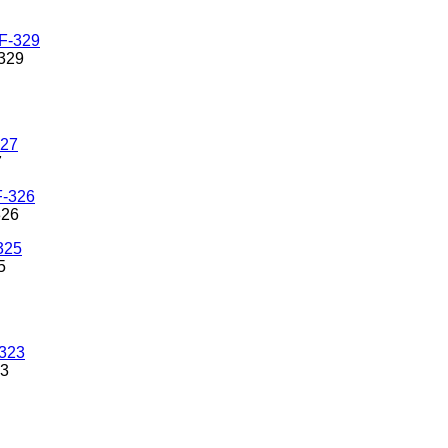
-329
7
326
5
23