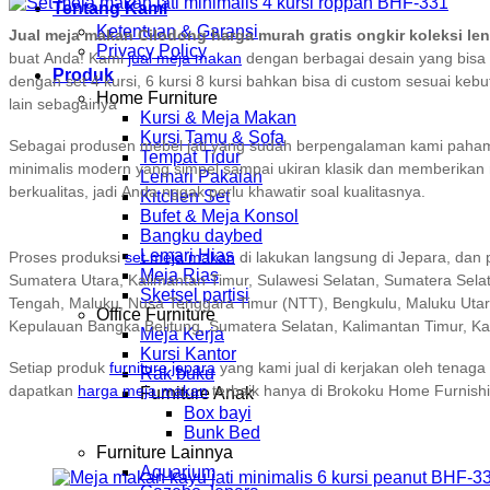
Tentang Kami
Ketentuan & Garansi
Jual meja makan Cilodong harga murah gratis ongkir koleksi l
Privacy Policy
buat Anda! Kami
jual meja makan
dengan berbagai desain yang bisa 
Produk
dengan set 4 kursi, 6 kursi 8 kursi bahkan bisa di custom sesuai k
Home Furniture
lain sebagainya
Kursi & Meja Makan
Kursi Tamu & Sofa
Sebagai produsen mebel jati yang sudah berpengalaman kami paham ka
Tempat Tidur
minimalis modern yang simpel sampai ukiran klasik dan memberikan
Lemari Pakaian
berkualitas, jadi Anda nggak perlu khawatir soal kualitasnya.
Kitchen Set
Bufet & Meja Konsol
Bangku daybed
Lemari Hias
Proses produksi
set meja makan
di lakukan langsung di Jepara, dan 
Meja Rias
Sumatera Utara, Kalimantan Timur, Sulawesi Selatan, Sumatera Sela
Sketsel partisi
Tengah, Maluku, Nusa Tenggara Timur (NTT), Bengkulu, Maluku Utara
Office Furniture
Kepulauan Bangka Belitung, Sumatera Selatan, Kalimantan Timur, K
Meja Kerja
Kursi Kantor
Setiap produk
furniture jepara
yang kami jual di kerjakan oleh tenaga 
Rak buku
dapatkan
harga meja makan
terbaik hanya di Brokoku Home Furnishi
Furniture Anak
Box bayi
Bunk Bed
Furniture Lainnya
Aquarium