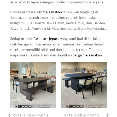
artistik khas Jepara dengan model minimalis modern yang
custom sesuai kebutuhan dan space ruangan anda, cocok di
simpel sampai ukiran klasik dan memberikan nuansa
gunakan untuk rumah pribadi maupun tempat komesil
Proses produksi
set meja makan
di lakukan langsung di
mewah dalam ruangan, semuanya tersedia di sini. Setiap
seperti rumah makan, café, resto, bar dan lain sebagainya
Jepara, dan pengiriman mencakup seluruh Indonesia,
produk
mebel jati
yang kami jual di buat dengan detail dan
meliputi: DKI Jakarta, Jawa Barat, Jawa Timur, Bali, Banten,
bahan berkualitas, jadi Anda nggak perlu khawatir soal
Jawa Tengah, Yogyakarta, Riau, Sumatera Utara, Kalimantan
kualitasnya.
Timur, Sulawesi Selatan, Sumatera Selatan, Kepulauan Riau,
Setiap produk
furniture jepara
yang kami jual di kerjakan
Sulawesi Utara, Lampung, Aceh, Kalimantan Selatan, Nusa
oleh tenaga ahli berpengalaman, memastikan setiap detail
Tenggara Barat (NTB), Sumatera Barat, Kalimantan Tengah,
furniture memiliki nilai seni dan kualitas terbaik. Temukan
Maluku, Nusa Tenggara Timur (NTT), Bengkulu, Maluku
meja makan Anda di sini dan dapatkan
harga meja makan
Utara, Sulawesi Tenggara, Sulawesi Tengah, Kalimantan
terbaik hanya di Brokoku Home Furnishing.
Barat, Papua, Jambi, Gorontalo, Sulawesi Barat, Bangka
Belitung, Kalimantan Utara, Kepulauan Bangka Belitung,
Sumatera Selatan, Kalimantan Timur, Kalimantan Tengah
KURSI & MEJA MAKAN
KURSI & MEJA MAKAN