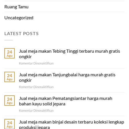
Ruang Tamu
Uncategorized
LATEST POSTS
Jual meja makan Tebing Tinggi terbaru murah gratis
24
Agu
ongkir
pada
Komentar Dinonaktifkan
Jual
meja
Jual meja makan Tanjungbalai harga murah gratis
24
makan
Agu
ongkir
Tebing
pada
Komentar Dinonaktifkan
Tinggi
Jual
terbaru
meja
Jual meja makan Pematangsiantar harga murah
murah
24
makan
gratis
Agu
bahan kayu solid jepara
Tanjungbalai
ongkir
pada
Komentar Dinonaktifkan
harga
Jual
murah
meja
Jual meja makan binjai desain terbaru koleksi lengkap
gratis
24
makan
ongkir
Agu
produksi jepara