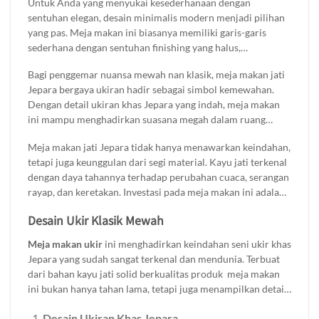
Untuk Anda yang menyukai kesederhanaan dengan
hingga klasik mewah.
sentuhan elegan, desain minimalis modern menjadi pilihan
yang pas. Meja makan ini biasanya memiliki garis-garis
sederhana dengan sentuhan finishing yang halus,
menciptakan kesan bersih dan rapi. Sangat cocok untuk
Bagi penggemar nuansa mewah nan klasik, meja makan jati
rumah dengan gaya kontemporer atau skandinavia. Dengan
Jepara bergaya ukiran hadir sebagai simbol kemewahan.
bahan dasar kayu jati yang kuat dan tahan lama, meja ini
Dengan detail ukiran khas Jepara yang indah, meja makan
tidak hanya cantik secara visual tetapi juga fungsional dan
ini mampu menghadirkan suasana megah dalam ruang
awet untuk di gunakan dalam jangka panjang.
makan Anda. Pilihan finishing seperti natural atau glossy
Meja makan jati Jepara tidak hanya menawarkan keindahan,
semakin menonjolkan serat kayu jati yang kaya dan
tetapi juga keunggulan dari segi material. Kayu jati terkenal
mendalam. Meja makan gaya klasik ini sering digunakan
dengan daya tahannya terhadap perubahan cuaca, serangan
untuk melengkapi rumah-rumah bergaya tradisional atau
rayap, dan keretakan. Investasi pada meja makan ini adalah
kolonial.
langkah cerdas untuk mempercantik rumah Anda sekaligus
Desain Ukir Klasik Mewah
menikmati fungsinya selama bertahun-tahun. Temukan
berbagai pilihan meja makan jati Jepara dengan desain
Meja makan ukir
ini menghadirkan keindahan seni ukir khas
minimalis modern maupun klasik mewah hanya di Brokoku
Jepara yang sudah sangat terkenal dan mendunia. Terbuat
Home Furnishing.
dari bahan kayu jati solid berkualitas produk meja makan
ini bukan hanya tahan lama, tetapi juga menampilkan detail
ukiran yang halus dan elegan. Berikut beberpa kelebihan
Desain Ukiran Khas Jepara
yang anda dapatkan jika membeli produk ini: