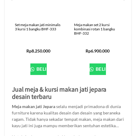
Set meja makan jati minimalis
Meja makan set 2 kursi
3 kursi 1 bangku BHF-333
kombinasi rotan 1 bangku
BHF-332
Rp
8.250.000
Rp
6.900.000
BELI
BELI
Jual meja & kursi makan jati jepara
desain terbaru
Meja makan jati Jepara
selalu menjadi primadona di dunia
furniture karena kualitas desain dan desain yang beraneka
ragam. Tidak hanya sekadar tempat makan, meja makan dari
kayu jati ini juga mampu memberikan sentuhan estetika
pada ruang makan Anda. Dari gaya minimalis modern