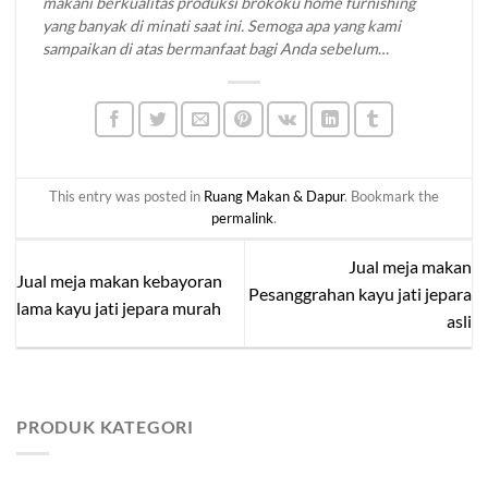
makani berkualitas produksi brokoku home furnishing
yang banyak di minati saat ini. Semoga apa yang kami
sampaikan di atas bermanfaat bagi Anda sebelum
memutuskan untuk membeli mebel jati yang Anda
inginkan. Untuk informasi lebih lanjut mengenai produk
kami silahkan menuju
produk katalog
di website
brokoku.com
, silakan klik tombol WA untuk info lebih
lanjut dan pemesanan.
Terima kasih!
This entry was posted in
Ruang Makan & Dapur
. Bookmark the
permalink
.
Jual meja makan
Jual meja makan kebayoran
Pesanggrahan kayu jati jepara
lama kayu jati jepara murah
asli
PRODUK KATEGORI