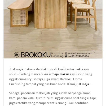
Jual meja makan cilandak murah kualitas terbaik kayu
solid
–
Sedang mencari kursi
meja makan
kayu solid yang
nggak cuma stylish tapi juga awet? Brokoku Home
Furnishing tempat yang pas buat Anda! Kami
jual meja
makan
dengan berbagai desain yang bisa bikin ruangan
Sebagai produsen mebel jati yang sudah berpengalaman
makan tambah keren. Kami meliki bergam koleksi set meja
kami paham kalau furniture itu nggak cuma soal fungsi, tapi
makan jepara yang di buat menggunakan kayu solid
juga estetika yang mempercantik ruang. Dari sentuhan
berkualitas dengan set 4 kursi, 6 kursi 8 kursi bahkan bisa di