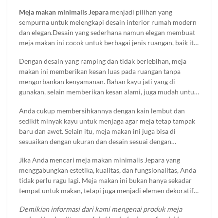
tema interior rumah Anda. Cocok untuk melengkapi nuansa
Meja makan minimalis Jepara
menjadi pilihan yang
ruang makan yang lebih hangat dan eksklusif.
sempurna untuk melengkapi desain interior rumah modern
dan elegan.Desain yang sederhana namun elegan membuat
meja makan ini cocok untuk berbagai jenis ruangan, baik itu
ruang makan kecil maupun besar. Keindahan dan
Dengan desain yang ramping dan tidak berlebihan, meja
keanggunan meja makan minimalis Jepara tidak hanya
makan ini memberikan kesan luas pada ruangan tanpa
terletak pada tampilannya yang bersih dan modern, tetapi
mengorbankan kenyamanan. Bahan kayu jati yang di
juga pada proses pembuatan yang menggunakan
gunakan, selain memberikan kesan alami, juga mudah untuk
keterampilan tangan terbaik dari pengrajin Jepara.
di rawat.
Anda cukup membersihkannya dengan kain lembut dan
sedikit minyak kayu untuk menjaga agar meja tetap tampak
baru dan awet. Selain itu, meja makan ini juga bisa di
sesuaikan dengan ukuran dan desain sesuai dengan
kebutuhan Anda, menjadikannya pilihan tepat untuk
Jika Anda mencari meja makan minimalis Jepara yang
berbagai gaya dekorasi rumah.
menggabungkan estetika, kualitas, dan fungsionalitas, Anda
tidak perlu ragu lagi. Meja makan ini bukan hanya sekadar
tempat untuk makan, tetapi juga menjadi elemen dekoratif
yang mempercantik ruang makan Anda.
Demikian informasi dari kami mengenai produk meja