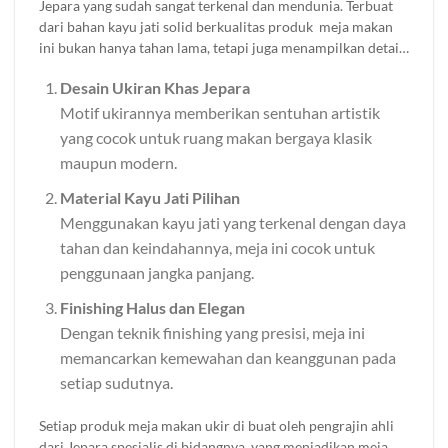
Jepara yang sudah sangat terkenal dan mendunia. Terbuat
Home Furnishing.
dari bahan kayu jati solid berkualitas produk meja makan
ini bukan hanya tahan lama, tetapi juga menampilkan detail
ukiran yang halus dan elegan. Berikut beberpa kelebihan
Desain Ukiran Khas Jepara
yang anda dapatkan jika membeli produk ini:
Motif ukirannya memberikan sentuhan artistik
yang cocok untuk ruang makan bergaya klasik
maupun modern.
Material Kayu Jati Pilihan
Menggunakan kayu jati yang terkenal dengan daya
tahan dan keindahannya, meja ini cocok untuk
penggunaan jangka panjang.
Finishing Halus dan Elegan
Dengan teknik finishing yang presisi, meja ini
memancarkan kemewahan dan keanggunan pada
setiap sudutnya.
Setiap produk meja makan ukir di buat oleh pengrajin ahli
dari Jepara spesialis di bidangnya, yang menjadikan meja