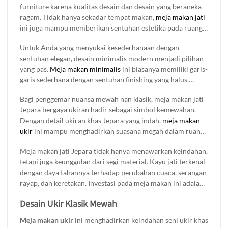
furniture karena kualitas desain dan desain yang beraneka
ragam. Tidak hanya sekadar tempat makan,
meja makan jati
ini juga mampu memberikan sentuhan estetika pada ruang
makan Anda. Dari gaya minimalis modern hingga klasik
Untuk Anda yang menyukai kesederhanaan dengan
mewah.
sentuhan elegan, desain minimalis modern menjadi pilihan
yang pas.
Meja makan minimalis
ini biasanya memiliki garis-
garis sederhana dengan sentuhan finishing yang halus,
menciptakan kesan bersih dan rapi. Sangat cocok untuk
Bagi penggemar nuansa mewah nan klasik, meja makan jati
rumah dengan gaya kontemporer atau skandinavia. Dengan
Jepara bergaya ukiran hadir sebagai simbol kemewahan.
bahan dasar kayu jati yang kuat dan tahan lama, meja ini
Dengan detail ukiran khas Jepara yang indah,
meja makan
tidak hanya cantik secara visual tetapi juga fungsional dan
ukir
ini mampu menghadirkan suasana megah dalam ruang
awet untuk di gunakan dalam jangka panjang.
makan Anda. Pilihan finishing seperti natural atau glossy
Meja makan jati Jepara tidak hanya menawarkan keindahan,
semakin menonjolkan serat kayu jati yang kaya dan
tetapi juga keunggulan dari segi material. Kayu jati terkenal
mendalam. Meja makan gaya klasik ini sering digunakan
dengan daya tahannya terhadap perubahan cuaca, serangan
untuk melengkapi rumah-rumah bergaya tradisional atau
rayap, dan keretakan. Investasi pada meja makan ini adalah
kolonial.
langkah cerdas untuk mempercantik rumah Anda sekaligus
Desain Ukir Klasik Mewah
menikmati fungsinya selama bertahun-tahun. Temukan
berbagai pilihan meja makan jati Jepara dengan desain
Meja makan ukir
ini menghadirkan keindahan seni ukir khas
minimalis modern maupun klasik mewah hanya di Brokoku