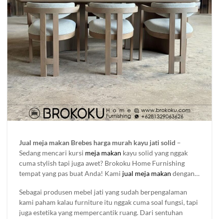
Jual meja makan Brebes harga murah kayu jati solid
–
Sedang mencari kursi
meja makan
kayu solid yang nggak
cuma stylish tapi juga awet? Brokoku Home Furnishing
tempat yang pas buat Anda! Kami
jual meja makan
dengan
berbagai desain yang bisa bikin ruangan makan tambah
Sebagai produsen mebel jati yang sudah berpengalaman
keren. Kami meliki bergam koleksi set meja makan jepara
kami paham kalau furniture itu nggak cuma soal fungsi, tapi
yang di buat menggunakan kayu solid berkualitas dengan set
juga estetika yang mempercantik ruang. Dari sentuhan
4 kursi, 6 kursi 8 kursi bahkan bisa di custom sesuai