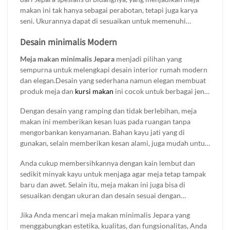
makan ini tak hanya sebagai perabotan, tetapi juga karya
seni. Ukurannya dapat di sesuaikan untuk memenuhi
kebutuhan ruang makan Anda. Tersedia dalam berbagai
Desain minimalis Modern
pilihan warna finishing yang dapat di sesuaikan dengan
tema interior rumah Anda. Cocok untuk melengkapi nuansa
Meja makan minimalis Jepara
menjadi pilihan yang
ruang makan yang lebih hangat dan eksklusif.
sempurna untuk melengkapi desain interior rumah modern
dan elegan.Desain yang sederhana namun elegan membuat
produk meja dan
kursi makan
ini cocok untuk berbagai jenis
ruangan, baik itu ruang makan kecil maupun besar.
Dengan desain yang ramping dan tidak berlebihan, meja
Keindahan dan keanggunan meja makan minimalis Jepara
makan ini memberikan kesan luas pada ruangan tanpa
tidak hanya terletak pada tampilannya yang bersih dan
mengorbankan kenyamanan. Bahan kayu jati yang di
modern, tetapi juga pada proses pembuatan yang
gunakan, selain memberikan kesan alami, juga mudah untuk
menggunakan keterampilan tangan terbaik dari pengrajin
di rawat.
Jepara.
Anda cukup membersihkannya dengan kain lembut dan
sedikit minyak kayu untuk menjaga agar meja tetap tampak
baru dan awet. Selain itu, meja makan ini juga bisa di
sesuaikan dengan ukuran dan desain sesuai dengan
kebutuhan Anda, menjadikannya pilihan tepat untuk
Jika Anda mencari meja makan minimalis Jepara yang
berbagai gaya dekorasi rumah.
menggabungkan estetika, kualitas, dan fungsionalitas, Anda