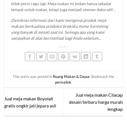
tidak perlu ragu lagi. Meja makan ini bukan hanya sekadar
tempat untuk makan, tetapi juga menjadi elemen dekoratif
yang mempercantik ruang makan Anda.
Demikian informasi dari kami mengenai produk meja
makani berkualitas produksi brokoku home furnishing
yang banyak di minati saat ini. Semoga apa yang kami
sampaikan di atas bermanfaat bagi Anda sebelum
memutuskan untuk membeli mebel jati yang Anda
inginkan. Untuk informasi lebih lanjut mengenai produk
kami silahkan menuju
produk katalog
di website
brokoku.com
, silakan klik tombol WA untuk info lebih
lanjut dan pemesanan. Terima kasih!
This entry was posted in
Ruang Makan & Dapur
. Bookmark the
permalink
.
Jual meja makan Cilacap
Jual meja makan Boyolali
desain terbaru harga murah
gratis ongkir jati jepara asli
lengkap