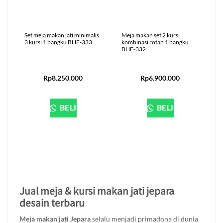
Set meja makan jati minimalis
Meja makan set 2 kursi
S
3 kursi 1 bangku BHF-333
kombinasi rotan 1 bangku
4
BHF-332
Rp
8.250.000
Rp
6.900.000
BELI
BELI
Jual meja & kursi makan jati jepara
desain terbaru
Meja makan jati Jepara
selalu menjadi primadona di dunia