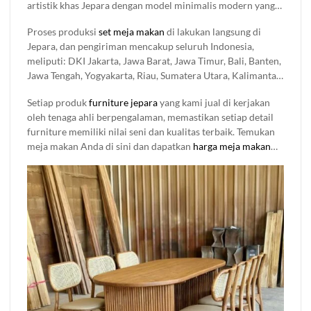
artistik khas Jepara dengan model minimalis modern yang
kebutuhan dan space ruangan anda, cocok di gunakan untuk
simpel sampai ukiran klasik dan memberikan nuansa
rumah pribadi maupun tempat komesil seperti rumah
Proses produksi
set meja makan
di lakukan langsung di
mewah dalam ruangan, semuanya tersedia di sini. Setiap
makan, café, resto, bar dan lain sebagainya
Jepara, dan pengiriman mencakup seluruh Indonesia,
produk
mebel jati
yang kami jual di buat dengan detail dan
meliputi: DKI Jakarta, Jawa Barat, Jawa Timur, Bali, Banten,
bahan berkualitas, jadi Anda nggak perlu khawatir soal
Jawa Tengah, Yogyakarta, Riau, Sumatera Utara, Kalimantan
kualitasnya.
Timur, Sulawesi Selatan, Sumatera Selatan, Kepulauan Riau,
Setiap produk
furniture jepara
yang kami jual di kerjakan
Sulawesi Utara, Lampung, Aceh, Kalimantan Selatan, Nusa
oleh tenaga ahli berpengalaman, memastikan setiap detail
Tenggara Barat (NTB), Sumatera Barat, Kalimantan Tengah,
furniture memiliki nilai seni dan kualitas terbaik. Temukan
Maluku, Nusa Tenggara Timur (NTT), Bengkulu, Maluku
meja makan Anda di sini dan dapatkan
harga meja makan
Utara, Sulawesi Tenggara, Sulawesi Tengah, Kalimantan
terbaik hanya di Brokoku Home Furnishing.
Barat, Papua, Jambi, Gorontalo, Sulawesi Barat, Bangka
Belitung, Kalimantan Utara, Kepulauan Bangka Belitung,
Sumatera Selatan, Kalimantan Timur, Kalimantan Tengah