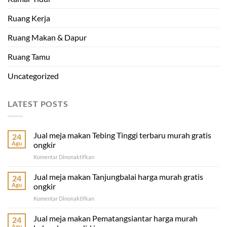
Ruang Kerja
Ruang Makan & Dapur
Ruang Tamu
Uncategorized
LATEST POSTS
Jual meja makan Tebing Tinggi terbaru murah gratis
24
Agu
ongkir
pada
Komentar Dinonaktifkan
Jual
meja
Jual meja makan Tanjungbalai harga murah gratis
24
makan
Agu
ongkir
Tebing
pada
Komentar Dinonaktifkan
Tinggi
Jual
terbaru
meja
Jual meja makan Pematangsiantar harga murah
murah
24
makan
gratis
Agu