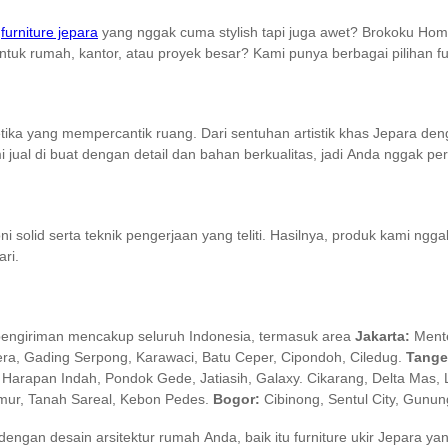
i
furniture jepara
yang nggak cuma stylish tapi juga awet? Brokoku Ho
tuk rumah, kantor, atau proyek besar? Kami punya berbagai pilihan f
tetika yang mempercantik ruang. Dari sentuhan artistik khas Jepara d
 jual di buat dengan detail dan bahan berkualitas, jadi Anda nggak pe
id serta teknik pengerjaan yang teliti. Hasilnya, produk kami nggak 
ri.
an pengiriman mencakup seluruh Indonesia, termasuk area
Jakarta:
Mente
ra, Gading Serpong, Karawaci, Batu Ceper, Cipondoh, Ciledug.
Tange
arapan Indah, Pondok Gede, Jatiasih, Galaxy. Cikarang, Delta Mas, 
mur, Tanah Sareal, Kebon Pedes.
Bogor:
Cibinong, Sentul City, Gunung
gan desain arsitektur rumah Anda, baik itu furniture ukir Jepara ya