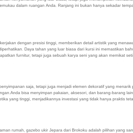
memukau dalam ruangan Anda. Ranjang ini bukan hanya sekadar tempat
erjakan dengan presisi tinggi, memberikan detail artistik yang menawan
 diperhatikan. Daya tahan yang luar biasa dari kursi ini memastikan
patkan furnitur, tetapi juga sebuah karya seni yang akan memikat set
 penyimpanan saja, tetapi juga menjadi elemen dekoratif yang menarik 
an.Anda bisa menyimpan pakaian, aksesori, dan barang-barang lainnya
stetika yang tinggi, menjadikannya investasi yang tidak hanya praktis t
man rumah, gazebo ukir Jepara dari Brokoku adalah pilihan yang san