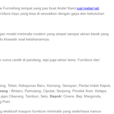
me Furnishing tempat yang pas buat Anda! Kami
jual mebel jati
urniture kayu yang bisa di sesuaikan dengan gaya dan kebutuhan
engan model minimalis modern yang simpel sampai ukiran klasik yang
rlu khawatir soal ketahanannya.
cuma cantik di pandang, tapi juga tahan lama. Furniture dari
ng, Tebet, Kebayoran Baru, Kemang, Senayan, Pantai Indah Kapuk,
rang :
Bintaro, Pamulang, Ciputat, Serpong, Pondok Aren. Kelapa
Lippo Cikarang, Tambun, Setu.
Depok:
Cinere, Beji, Margonda,
 Putri.
ng eksklusif maupun furniture minimalis yang sederhana namun