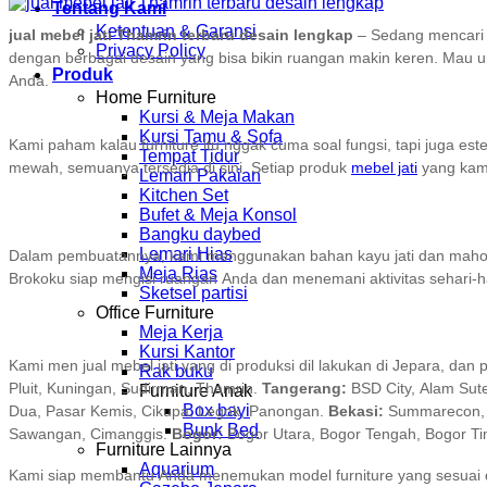
Tentang Kami
Ketentuan & Garansi
jual mebel jati Thamrin terbaru desain lengkap
– Sedang mencar
Privacy Policy
dengan berbagai desain yang bisa bikin ruangan makin keren. Mau un
Produk
Anda.
Home Furniture
Kursi & Meja Makan
Kursi Tamu & Sofa
Kami paham kalau furniture itu nggak cuma soal fungsi, tapi juga es
Tempat Tidur
mewah, semuanya tersedia di sini. Setiap produk
mebel jati
yang kami
Lemari Pakaian
Kitchen Set
Bufet & Meja Konsol
Bangku daybed
Lemari Hias
Dalam pembuatannya, kami menggunakan bahan kayu jati dan mahoni sol
Meja Rias
Brokoku siap mengisi ruangan Anda dan menemani aktivitas sehari-ha
Sketsel partisi
Office Furniture
Meja Kerja
Kursi Kantor
Kami men jual mebel jati yang di produksi dil lakukan di Jepara, d
Rak buku
Pluit, Kuningan, Sudirman, Thamrin.
Tangerang:
BSD City, Alam Sute
Furniture Anak
Box bayi
Dua, Pasar Kemis, Cikupa, Legok, Panongan.
Bekasi:
Summarecon, H
Bunk Bed
Sawangan, Cimanggis.
Bogor:
Bogor Utara, Bogor Tengah, Bogor Ti
Furniture Lainnya
Aquarium
Kami siap membantu Anda menemukan model furniture yang sesuai den