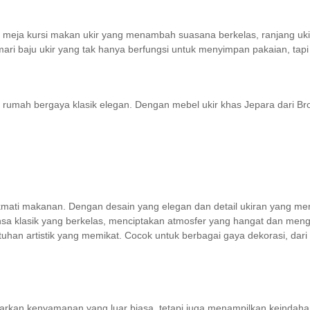
set meja kursi makan ukir yang menambah suasana berkelas, ranjang uki
ri baju ukir yang tak hanya berfungsi untuk menyimpan pakaian, tapi
rumah bergaya klasik elegan. Dengan mebel ukir khas Jepara dari Bro
ikmati makanan. Dengan desain yang elegan dan detail ukiran yang me
a klasik yang berkelas, menciptakan atmosfer yang hangat dan mengun
an artistik yang memikat. Cocok untuk berbagai gaya dekorasi, dari mi
enawarkan kenyamanan yang luar biasa, tetapi juga menampilkan keindah