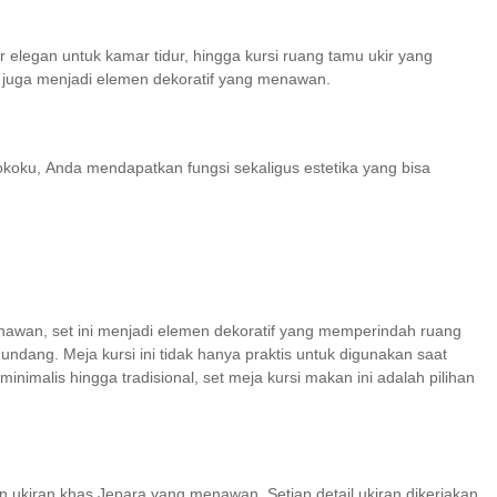
r elegan untuk kamar tidur, hingga kursi ruang tamu ukir yang
 juga menjadi elemen dekoratif yang menawan.
koku, Anda mendapatkan fungsi sekaligus estetika yang bisa
nawan, set ini menjadi elemen dekoratif yang memperindah ruang
dang. Meja kursi ini tidak hanya praktis untuk digunakan saat
nimalis hingga tradisional, set meja kursi makan ini adalah pilihan
an ukiran khas Jepara yang menawan. Setiap detail ukiran dikerjakan