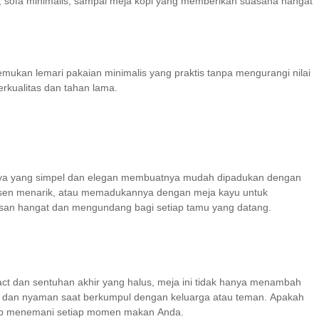
, sofa minimalis, sampai meja kopi yang memberikan suasana hangat
mukan lemari pakaian minimalis yang praktis tanpa mengurangi nilai
erkualitas dan tahan lama.
sainnya yang simpel dan elegan membuatnya mudah dipadukan dengan
ksen menarik, atau memadukannya dengan meja kayu untuk
esan hangat dan mengundang bagi setiap tamu yang datang.
t dan sentuhan akhir yang halus, meja ini tidak hanya menambah
gat dan nyaman saat berkumpul dengan keluarga atau teman. Apakah
i siap menemani setiap momen makan Anda.