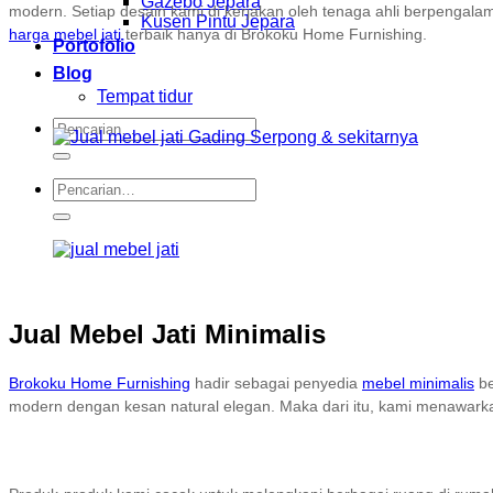
Gazebo Jepara
modern. Setiap desain kami di kerjakan oleh tenaga ahli berpengalama
Kusen Pintu Jepara
harga mebel jati
terbaik hanya di Brokoku Home Furnishing.
Portofolio
Blog
Tempat tidur
Pencarian
untuk:
Pencarian
untuk:
Jual Mebel Jati Minimalis
Brokoku Home Furnishing
hadir sebagai penyedia
mebel minimalis
be
modern dengan kesan natural elegan. Maka dari itu, kami menawarka