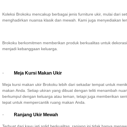
Koleksi Brokoku mencakup berbagai jenis furniture ukir, mulai dari 
menghadirkan nuansa klasik dan mewah. Kami juga menyediakan lema
Brokoku berkomitmen memberikan produk berkualitas untuk dekorasi 
menjadi kebanggaan keluarga.
·
Meja Kursi Makan Ukir
Meja kursi makan ukir Brokoku lebih dari sekadar tempat untuk men
makan Anda. Setiap ukiran yang dibuat dengan teliti menambah nuans
berkumpul dengan keluarga atau teman, tetapi juga memberikan sentuh
tepat untuk mempercantik ruang makan Anda.
·
Ranjang Ukir Mewah
Terbuat dari kayu jati solid berkualitas, ranjang ini tidak hanya m