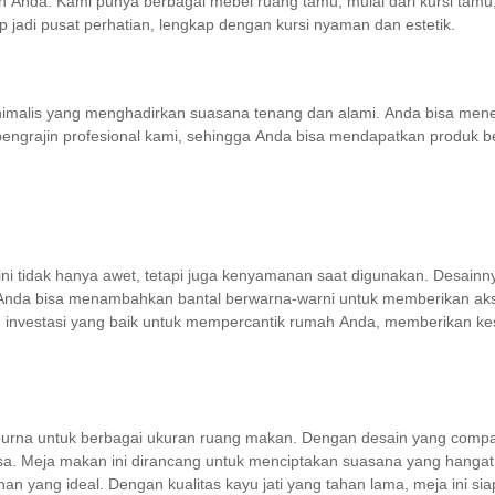
h Anda. Kami punya berbagai mebel ruang tamu, mulai dari kursi tamu
jadi pusat perhatian, lengkap dengan kursi nyaman dan estetik.
minimalis yang menghadirkan suasana tenang dan alami. Anda bisa mene
h pengrajin profesional kami, sehingga Anda bisa mendapatkan produk b
alis ini tidak hanya awet, tetapi juga kenyamanan saat digunakan. De
. Anda bisa menambahkan bantal berwarna-warni untuk memberikan a
ah investasi yang baik untuk mempercantik rumah Anda, memberikan k
purna untuk berbagai ukuran ruang makan. Dengan desain yang compac
biasa. Meja makan ini dirancang untuk menciptakan suasana yang han
lihan yang ideal. Dengan kualitas kayu jati yang tahan lama, meja in