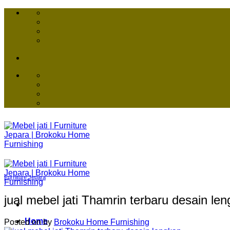
Skip
to
content
Furniture Jepara
jual mebel jati Thamrin terbaru desain le
Home
Posted on
by
Brokoku Home Furnishing