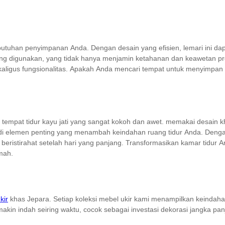
kebutuhan penyimpanan Anda. Dengan desain yang efisien, lemari ini
i yang digunakan, yang tidak hanya menjamin ketahanan dan keawetan pr
kaligus fungsionalitas. Apakah Anda mencari tempat untuk menyimpan p
tempat tidur kayu jati yang sangat kokoh dan awet. memakai desain
njadi elemen penting yang menambah keindahan ruang tidur Anda. Denga
beristirahat setelah hari yang panjang. Transformasikan kamar tidu
umah.
kir
khas Jepara. Setiap koleksi mebel ukir kami menampilkan keindahan
makin indah seiring waktu, cocok sebagai investasi dekorasi jangka pan