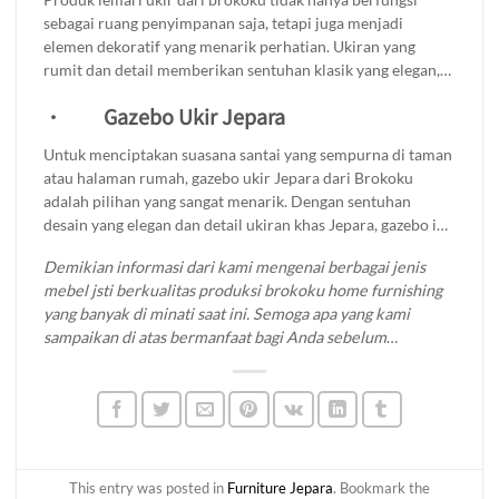
kenyamanannya dalam waktu yang lama. Dengan kursi ukir
sebagai ruang penyimpanan saja, tetapi juga menjadi
Brokoku, Anda tidak hanya mendapatkan furnitur, tetapi
elemen dekoratif yang menarik perhatian. Ukiran yang
juga sebuah karya seni yang akan memikat setiap tamu yang
rumit dan detail memberikan sentuhan klasik yang elegan,
berkunjung.
menciptakan suasana hangat dan nyaman di dalam
·
Gazebo Ukir Jepara
ruangan.Anda bisa menyimpan pakaian, aksesori, dan
barang-barang lainnya dengan rapi, sehingga kamar tidur
Untuk menciptakan suasana santai yang sempurna di taman
tetap terorganisir. Selain fungsionalitasnya, lemari baju ukir
atau halaman rumah, gazebo ukir Jepara dari Brokoku
kayu jati juga memberikan nilai estetika yang tinggi,
adalah pilihan yang sangat menarik. Dengan sentuhan
menjadikannya investasi yang tidak hanya praktis tetapi
desain yang elegan dan detail ukiran khas Jepara, gazebo ini
juga meningkatkan keindahan interior rumah Anda.
tidak hanya berfungsi sebagai tempat berteduh, tetapi juga
Demikian informasi dari kami mengenai berbagai jenis
menambah estetika ruangan outdoor Anda. Gazebo ini siap
mebel jsti berkualitas produksi brokoku home furnishing
menjadi spot favorit untuk bersantai bersama keluarga dan
yang banyak di minati saat ini. Semoga apa yang kami
teman-teman. Dapatkan kenyamanan dan keindahan yang
sampaikan di atas bermanfaat bagi Anda sebelum
akan membuat setiap momen di luar rumah menjadi lebih
memutuskan untuk membeli mebel jati yang Anda
istimewa.
inginkan. Untuk informasi lebih lanjut mengenai produk
kami silahkan menuju
produk katalog
di website
brokoku.com
, silakan klik tombol WA untuk info lebih
lanjut dan pemesanan.
Terima kasih!
This entry was posted in
Furniture Jepara
. Bookmark the