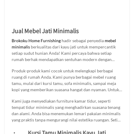
Jual Mebel Jati Minimalis
Brokoku Home Furnishing
hadir sebagai penyedia
mebel
minimalis
berkualitas dari kayu jati untuk mempercantik
setiap sudut hunian Anda! Kami percaya bahwa setiap
rumah berhak mendapatkan sentuhan modern dengan
kesan natural elegan. Maka dari itu, kami menawarkan
Produk-produk kami cocok untuk melengkapi berbagai
produk dengan desain minimalis yang menonjolkan
ruang di rumah Anda. Kami punya berbagai mebel ruang
keindahan serat alami kayu jati yang kuat dan tahan lama.
tamu, mulai dari kursi tamu, sofa minimalis, sampai meja
kopi yang memberikan suasana hangat dan nyaman. Untuk
ruang makan, ada meja makan kayu jati yang siap jadi pusat
Kami juga menyediakan furniture kamar tidur, seperti
perhatian, lengkap dengan kursi nyaman dan estetik.
tempat tidur minimalis yang menghadirkan suasana tenang
dan alami. Anda bisa menemukan lemari pakaian minimalis
yang praktis tanpa mengurangi nilai estetika ruangan. Setiap
produk di buat dengan ketelitian tinggi oleh pengrajin
·
Kursi Tamu Minimalis Kayu Jati
profesional kami, sehingga Anda bisa mendapatkan produk