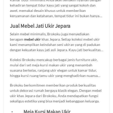
Lemari ini cocok untuk berbagai gaya interior, menambah
kehadiran tempat tidur kayu jati yang sangat kokoh dan
sentuhan alami sekaligus fungsionalitas. Apakah Anda
awet. memakai desain khusus untuk memberikan
mencari tempat untuk menyimpan pakaian, buku, atau
kenyamanan dan ketahanan, tempat tidur ini bukan hanya
barang-barang lainnya, lemari minimalis ini akan memenuhi
berfungsi sebagai tempat istirahat, tetapi juga menjadi
semua kebutuhan penyimpanan Anda.
Jual Mebel Jati Ukir Jepara
elemen penting yang menambah keindahan ruang tidur
Anda. Dengan desain minimalis yang modern, tempat tidur
Selain mebel minimalis, Brokoku juga menyediakan
ini menciptakan suasana tidur yang tenang dan nyaman,
beragam
mebel ukir
khas Jepara. Setiap koleksi mebel ukir
membuat Anda lebih mudah beristirahat setelah hari yang
kami menampilkan keindahan seni ukiran yang di padukan
panjang. Transformasikan kamar tidur Anda menjadi
dengan kekuatan kayu jati asli Jepara. Kayu jati berkualitas
tempat yang memikat dan menyenangkan dengan tempat
tinggi memastikan produk ini tahan lama dan semakin indah
tidur kayu jati dari Brokoku, pilihan yang tepat untuk setiap
Koleksi Brokoku mencakup berbagai jenis furniture ukir,
seiring waktu, cocok sebagai investasi dekorasi jangka
rumah.
mulai dari set meja kursi makan ukir yang menambah
panjang.
suasana berkelas, ranjang ukir elegan untuk kamar tidur,
hingga kursi ruang tamu ukir yang menghadirkan nuansa
klasik dan mewah. Kami juga menyediakan lemari baju ukir
Brokoku berkomitmen memberikan produk berkualitas
yang tak hanya berfungsi untuk menyimpan pakaian, tapi
untuk dekorasi rumah bergaya klasik elegan. Dengan mebel
juga menjadi elemen dekoratif yang menawan.
ukir khas Jepara dari Brokoku, Anda mendapatkan fungsi
sekaligus estetika yang bisa menjadi kebanggaan keluarga.
·
Meja Kursi Makan Ukir