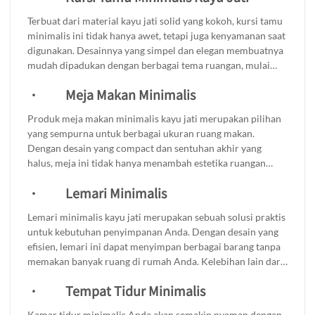
berkualitas dan tahan lama.
Terbuat dari material kayu jati solid yang kokoh, kursi tamu
minimalis ini tidak hanya awet, tetapi juga kenyamanan saat
digunakan. Desainnya yang simpel dan elegan membuatnya
mudah dipadukan dengan berbagai tema ruangan, mulai
dari yang modern hingga yang alami. Anda bisa
·
Meja Makan Minimalis
menambahkan bantal berwarna-warni untuk memberikan
aksen menarik, atau memadukannya dengan meja kayu
Produk meja makan minimalis kayu jati merupakan pilihan
untuk menciptakan suasana yang harmonis. Kursi tamu
yang sempurna untuk berbagai ukuran ruang makan.
minimalis ini adalah investasi yang baik untuk
Dengan desain yang compact dan sentuhan akhir yang
mempercantik rumah Anda, memberikan kesan hangat dan
halus, meja ini tidak hanya menambah estetika ruangan
mengundang bagi setiap tamu yang datang.
tetapi juga memberikan fungsionalitas yang luar biasa. Meja
·
Lemari Minimalis
makan ini dirancang untuk menciptakan suasana yang
hangat dan nyaman saat berkumpul dengan keluarga atau
Lemari minimalis kayu jati merupakan sebuah solusi praktis
teman. Apakah Anda memiliki ruang makan kecil atau luas,
untuk kebutuhan penyimpanan Anda. Dengan desain yang
meja ini akan menjadi pilihan yang ideal. Dengan kualitas
efisien, lemari ini dapat menyimpan berbagai barang tanpa
kayu jati yang tahan lama, meja ini siap menemani setiap
memakan banyak ruang di rumah Anda. Kelebihan lain dari
momen makan Anda.
lemari ini adalah kualitas kayu jati yang digunakan, yang
·
Tempat Tidur Minimalis
tidak hanya menjamin ketahanan dan keawetan produk,
tetapi juga memberikan tampilan estetis yang elegan.
Kamar tidur minimalis Anda akan semakin nyaman dengan