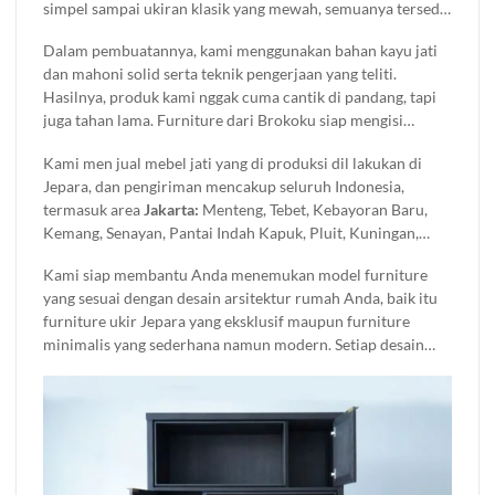
simpel sampai ukiran klasik yang mewah, semuanya tersedia
di sini. Setiap produk
mebel jati
yang kami jual di buat
Dalam pembuatannya, kami menggunakan bahan kayu jati
dengan detail dan bahan berkualitas, jadi Anda nggak perlu
dan mahoni solid serta teknik pengerjaan yang teliti.
khawatir soal ketahanannya.
Hasilnya, produk kami nggak cuma cantik di pandang, tapi
juga tahan lama. Furniture dari Brokoku siap mengisi
ruangan Anda dan menemani aktivitas sehari-hari.
Kami men jual mebel jati yang di produksi dil lakukan di
Jepara, dan pengiriman mencakup seluruh Indonesia,
termasuk area
Jakarta:
Menteng, Tebet, Kebayoran Baru,
Kemang, Senayan, Pantai Indah Kapuk, Pluit, Kuningan,
Sudirman, Thamrin.
Tangerang:
BSD City, Alam Sutera,
Kami siap membantu Anda menemukan model furniture
Gading Serpong, Karawaci, Batu Ceper, Cipondoh, Ciledug.
yang sesuai dengan desain arsitektur rumah Anda, baik itu
Tangerang :
Bintaro, Pamulang, Ciputat, Serpong, Pondok
furniture ukir Jepara yang eksklusif maupun furniture
Aren. Kelapa Dua, Pasar Kemis, Cikupa, Legok, Panongan.
minimalis yang sederhana namun modern. Setiap desain
Bekasi:
Summarecon, Harapan Indah, Pondok Gede,
kami di kerjakan oleh tenaga ahli berpengalaman,
Jatiasih, Galaxy. Cikarang, Delta Mas, Lippo Cikarang,
memastikan setiap detail furniture memiliki nilai seni dan
Tambun, Setu.
Depok:
Cinere, Beji, Margonda, Sawangan,
kualitas terbaik. Temukan furniture rumah impian Anda di
Cimanggis.
Bogor:
Bogor Utara, Bogor Tengah, Bogor Timur,
sini dan dapatkan
harga mebel jati
terbaik hanya di Brokoku
Tanah Sareal, Kebon Pedes.
Bogor:
Cibinong, Sentul City,
Home Furnishing.
Gunung Putri.