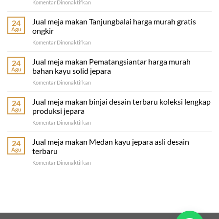
pada
Komentar Dinonaktifkan
Jual
meja
Jual meja makan Tanjungbalai harga murah gratis
24
makan
Agu
ongkir
Tebing
pada
Komentar Dinonaktifkan
Tinggi
Jual
terbaru
meja
Jual meja makan Pematangsiantar harga murah
murah
24
makan
gratis
Agu
bahan kayu solid jepara
Tanjungbalai
ongkir
pada
Komentar Dinonaktifkan
harga
Jual
murah
meja
Jual meja makan binjai desain terbaru koleksi lengkap
gratis
24
makan
ongkir
Agu
produksi jepara
Pematangsiantar
pada
Komentar Dinonaktifkan
harga
Jual
murah
meja
Jual meja makan Medan kayu jepara asli desain
bahan
24
makan
kayu
Agu
terbaru
binjai
solid
pada
Komentar Dinonaktifkan
desain
jepara
Jual
terbaru
meja
koleksi
makan
lengkap
Medan
produksi
kayu
jepara
jepara