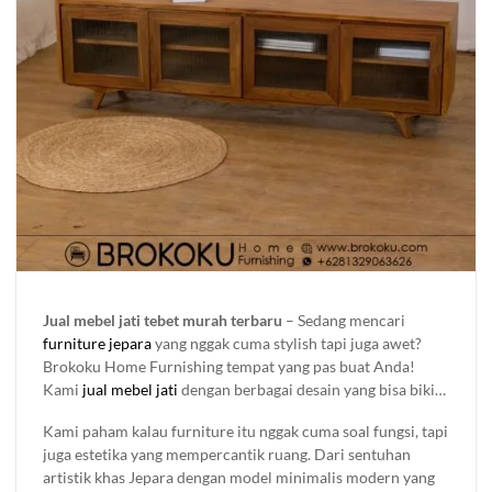
Jual mebel jati tebet murah terbaru
– Sedang mencari
furniture jepara
yang nggak cuma stylish tapi juga awet?
Brokoku Home Furnishing tempat yang pas buat Anda!
Kami
jual mebel jati
dengan berbagai desain yang bisa bikin
ruangan makin keren. Mau untuk rumah, kantor, atau
Kami paham kalau furniture itu nggak cuma soal fungsi, tapi
proyek besar? Kami punya berbagai pilihan furniture kayu
juga estetika yang mempercantik ruang. Dari sentuhan
yang bisa di sesuaikan dengan gaya dan kebutuhan Anda.
artistik khas Jepara dengan model minimalis modern yang