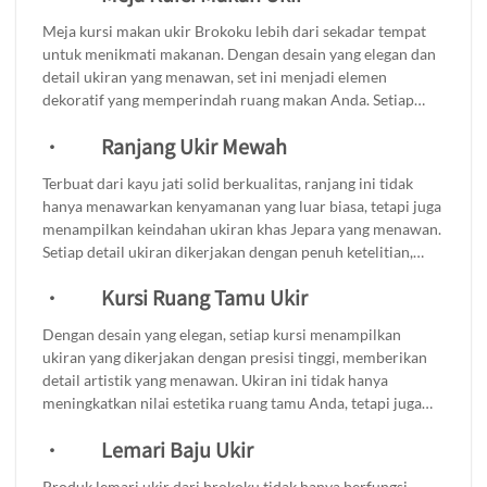
Meja kursi makan ukir Brokoku lebih dari sekadar tempat
untuk menikmati makanan. Dengan desain yang elegan dan
detail ukiran yang menawan, set ini menjadi elemen
dekoratif yang memperindah ruang makan Anda. Setiap
ukiran yang dibuat dengan teliti menambah nuansa klasik
·
Ranjang Ukir Mewah
yang berkelas, menciptakan atmosfer yang hangat dan
mengundang. Meja kursi ini tidak hanya praktis untuk
Terbuat dari kayu jati solid berkualitas, ranjang ini tidak
digunakan saat berkumpul dengan keluarga atau teman,
hanya menawarkan kenyamanan yang luar biasa, tetapi juga
tetapi juga memberikan sentuhan artistik yang memikat.
menampilkan keindahan ukiran khas Jepara yang menawan.
Cocok untuk berbagai gaya dekorasi, dari minimalis hingga
Setiap detail ukiran dikerjakan dengan penuh ketelitian,
tradisional, set meja kursi makan ini adalah pilihan tepat
menjadikannya sebagai centerpiece yang memukau dalam
untuk mempercantik ruang makan Anda.
·
Kursi Ruang Tamu Ukir
ruangan Anda. Ranjang ini bukan hanya sekadar tempat
tidur, tetapi juga elemen dekoratif yang menambahkan
Dengan desain yang elegan, setiap kursi menampilkan
sentuhan mewah dan gaya pada kamar tidur Anda.
ukiran yang dikerjakan dengan presisi tinggi, memberikan
detail artistik yang menawan. Ukiran ini tidak hanya
meningkatkan nilai estetika ruang tamu Anda, tetapi juga
mencerminkan kualitas craftsmanship yang sangat
·
Lemari Baju Ukir
diperhatikan. Daya tahan yang luar biasa dari kursi ini
memastikan bahwa Anda bisa menikmati keindahan dan
Produk lemari ukir dari brokoku tidak hanya berfungsi