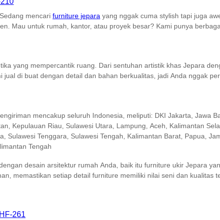
Sedang mencari
furniture jepara
yang nggak cuma stylish tapi juga a
en. Mau untuk rumah, kantor, atau proyek besar? Kami punya berbagai 
tetika yang mempercantik ruang. Dari sentuhan artistik khas Jepara d
 jual di buat dengan detail dan bahan berkualitas, jadi Anda nggak pe
engiriman mencakup seluruh Indonesia, meliputi: DKI Jakarta, Jawa Ba
tan, Kepulauan Riau, Sulawesi Utara, Lampung, Aceh, Kalimantan Sel
, Sulawesi Tenggara, Sulawesi Tengah, Kalimantan Barat, Papua, Jamb
alimantan Tengah
gan desain arsitektur rumah Anda, baik itu furniture ukir Jepara ya
n, memastikan setiap detail furniture memiliki nilai seni dan kualitas