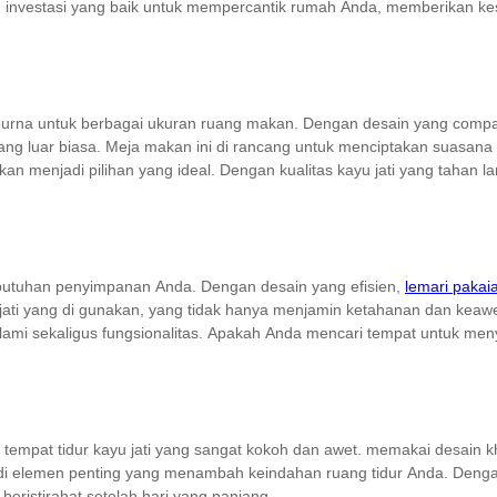
ah investasi yang baik untuk mempercantik rumah Anda, memberikan k
purna untuk berbagai ukuran ruang makan. Dengan desain yang compa
yang luar biasa. Meja makan ini di rancang untuk menciptakan suasa
akan menjadi pilihan yang ideal. Dengan kualitas kayu jati yang taha
kebutuhan penyimpanan Anda. Dengan desain yang efisien,
lemari pakai
u jati yang di gunakan, yang tidak hanya menjamin ketahanan dan keaw
lami sekaligus fungsionalitas. Apakah Anda mencari tempat untuk men
tempat tidur kayu jati yang sangat kokoh dan awet. memakai desain
njadi elemen penting yang menambah keindahan ruang tidur Anda. Denga
ristirahat setelah hari yang panjang.