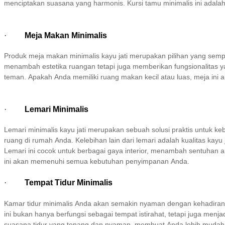
menciptakan suasana yang harmonis. Kursi tamu minimalis ini adal
·
Meja Makan Minimalis
Produk meja makan minimalis kayu jati merupakan pilihan yang sem
menambah estetika ruangan tetapi juga memberikan fungsionalitas 
teman. Apakah Anda memiliki ruang makan kecil atau luas, meja ini 
·
Lemari Minimalis
Lemari minimalis kayu jati merupakan sebuah solusi praktis untuk 
ruang di rumah Anda. Kelebihan lain dari lemari adalah kualitas kay
Lemari ini cocok untuk berbagai gaya interior, menambah sentuhan a
ini akan memenuhi semua kebutuhan penyimpanan Anda.
·
Tempat Tidur Minimalis
Kamar tidur minimalis Anda akan semakin nyaman dengan kehadiran 
ini bukan hanya berfungsi sebagai tempat istirahat, tetapi juga me
suasana tidur yang tenang dan nyaman, membuat Anda lebih mudah be