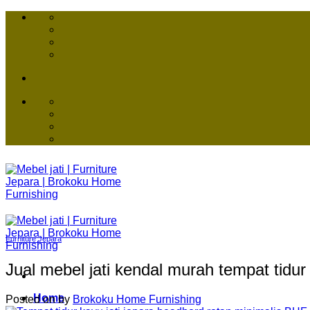
Skip
to
content
Furniture Jepara
Jual mebel jati kendal murah tempat tidur
Home
Posted on
by
Brokoku Home Furnishing