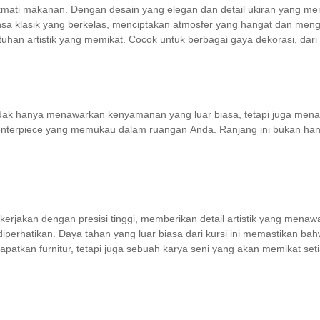
ikmati makanan. Dengan desain yang elegan dan detail ukiran yang me
a klasik yang berkelas, menciptakan atmosfer yang hangat dan mengun
an artistik yang memikat. Cocok untuk berbagai gaya dekorasi, dari mi
tidak hanya menawarkan kenyamanan yang luar biasa, tetapi juga mena
enterpiece yang memukau dalam ruangan Anda. Ranjang ini bukan hanya
erjakan dengan presisi tinggi, memberikan detail artistik yang menawan
 diperhatikan. Daya tahan yang luar biasa dari kursi ini memastikan
patkan furnitur, tetapi juga sebuah karya seni yang akan memikat set