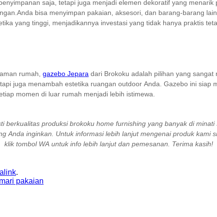
 penyimpanan saja, tetapi juga menjadi elemen dekoratif yang menarik 
an.Anda bisa menyimpan pakaian, aksesori, dan barang-barang lainnya
stetika yang tinggi, menjadikannya investasi yang tidak hanya praktis t
alaman rumah,
gazebo Jepara
dari Brokoku adalah pilihan yang sangat
tetapi juga menambah estetika ruangan outdoor Anda. Gazebo ini siap m
ap momen di luar rumah menjadi lebih istimewa.
sti berkualitas produksi brokoku home furnishing yang banyak di minat
 Anda inginkan. Untuk informasi lebih lanjut mengenai produk kami 
klik tombol WA untuk info lebih lanjut dan pemesanan. Terima kasih!
alink
.
mari pakaian