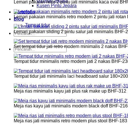
Gazebo Jepara
Lemari pakaian retro 2 pintu jati minimalis kaca oval B
Kusen Pintu Jepara
Portofolio
Lemari pakaian minimalis retro modern 2 pintu jati rota
Blog
Tempat tidur
Lemari pakaian sliding 2 pintu salur jati minimalis BHF-
Pencarian
untuk:
Set tempat tidur jati retro modern minimalis 2 nakas BH
Pencarian
untuk:
Tempat tidur minimalis retro modern jati 2 nakas BHF-23
Tempat tidur jati minimalis laci headboard salur 180×2
Meja rias minimalis kayu jati plus rak make up BHF-312
Meja rias kayu jati minimalis modern black doff BHF-216
Meja rias jati minimalis retro modern plus stool BHF-183