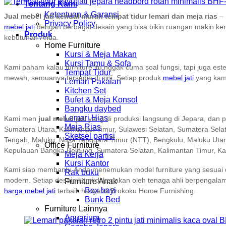
Tentang Kami
Ketentuan & Garansi
Jual mebel jati kendal murah tempat tidur lemari dan meja rias
– 
Privacy Policy
mebel jati
dengan berbagai desain yang bisa bikin ruangan makin ker
Produk
kebutuhan Anda.
Home Furniture
Kursi & Meja Makan
Kursi Tamu & Sofa
Kami paham kalau furniture itu nggak cuma soal fungsi, tapi juga es
Tempat Tidur
mewah, semuanya tersedia di sini. Setiap produk
mebel jati
yang kami
Lemari Pakaian
Kitchen Set
Bufet & Meja Konsol
Bangku daybed
Lemari Hias
Kami men
jual mebel jati
yang di produksi langsung di Jepara, dan p
Meja Rias
Sumatera Utara, Kalimantan Timur, Sulawesi Selatan, Sumatera Sela
Sketsel partisi
Tengah, Maluku, Nusa Tenggara Timur (NTT), Bengkulu, Maluku Utara
Office Furniture
Kepulauan Bangka Belitung, Sumatera Selatan, Kalimantan Timur, K
Meja Kerja
Kursi Kantor
Kami siap membantu Anda menemukan model furniture yang sesuai den
Rak buku
modern. Setiap desain kami di kerjakan oleh tenaga ahli berpengalama
Furniture Anak
Box bayi
harga mebel jati
terbaik hanya di Brokoku Home Furnishing.
Bunk Bed
Furniture Lainnya
Aquarium