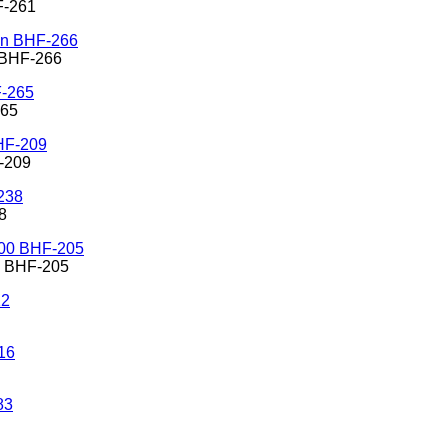
HF-261
n BHF-266
265
F-209
8
00 BHF-205