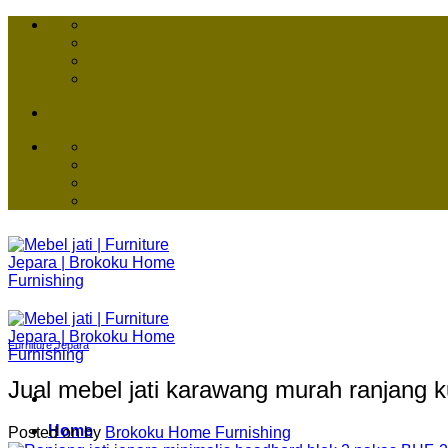
Skip
to
content
Furniture Jepara
Jual mebel jati karawang murah ranjang k
Home
Posted on
by
Brokoku Home Furnishing