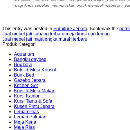
bagi Anda sebelum memutuskan untuk membeli mebel jati yang
This entry was posted in
Furniture Jepara
. Bookmark the
perm
Jual mebel jati subang terbaru meja kursi dan lemari
Jual mebel jati majalengka murah terbaru
Produk Kategori
Aquarium
Bangku daybed
Box bayi
Bufet & Meja Konsol
Bunk Bed
Gazebo Jepara
Kitchen Set
Kursi & Meja Makan
Kursi Kantor
Kursi Tamu & Sofa
Kusen Pintu Jepara
Lemari Hias
Lemari Pakaian
Meja Kerja
Meja Rias