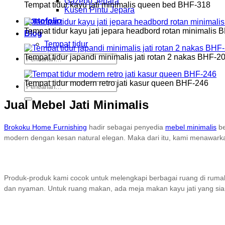
Gazebo Jepara
Tempat tidur kayu jati minimalis queen bed BHF-318
Kusen Pintu Jepara
Portofolio
Tempat tidur kayu jati jepara headbord rotan minimalis
Blog
Tempat tidur
Tempat tidur japandi minimalis jati rotan 2 nakas BHF-2
Pencarian
untuk:
Tempat tidur modern retro jati kasur queen BHF-246
Pencarian
untuk:
Jual Mebel Jati Minimalis
Brokoku Home Furnishing
hadir sebagai penyedia
mebel minimalis
be
modern dengan kesan natural elegan. Maka dari itu, kami menawarka
Produk-produk kami cocok untuk melengkapi berbagai ruang di ruma
dan nyaman. Untuk ruang makan, ada meja makan kayu jati yang siap j