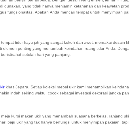
kebutuhan penyimpanan Anda. Dengan desain yang efisien, lemari ini
ng di gunakan, yang tidak hanya menjamin ketahanan dan keawetan produ
gus fungsionalitas. Apakah Anda mencari tempat untuk menyimpan paka
tempat tidur kayu jati yang sangat kokoh dan awet. memakai desain
njadi elemen penting yang menambah keindahan ruang tidur Anda. Denga
ristirahat setelah hari yang panjang.
kir
khas Jepara. Setiap koleksi mebel ukir kami menampilkan keindahan
makin indah seiring waktu, cocok sebagai investasi dekorasi jangka pan
set meja kursi makan ukir yang menambah suasana berkelas, ranjang uki
ri baju ukir yang tak hanya berfungsi untuk menyimpan pakaian, tapi