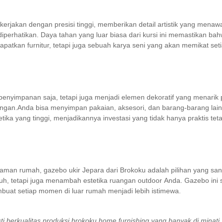
erjakan dengan presisi tinggi, memberikan detail artistik yang menawan
 diperhatikan. Daya tahan yang luar biasa dari kursi ini memastikan
patkan furnitur, tetapi juga sebuah karya seni yang akan memikat set
 penyimpanan saja, tetapi juga menjadi elemen dekoratif yang menarik 
an.Anda bisa menyimpan pakaian, aksesori, dan barang-barang lainnya
stetika yang tinggi, menjadikannya investasi yang tidak hanya praktis t
man rumah, gazebo ukir Jepara dari Brokoku adalah pilihan yang san
uh, tetapi juga menambah estetika ruangan outdoor Anda. Gazebo ini s
at setiap momen di luar rumah menjadi lebih istimewa.
sti berkualitas produksi brokoku home furnishing yang banyak di minat