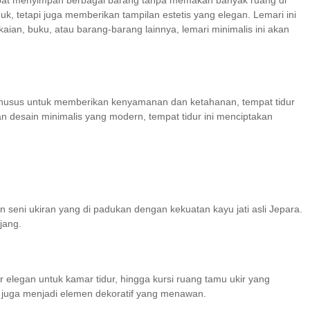
 dapat menyimpan berbagai barang tanpa memakan banyak ruang di
k, tetapi juga memberikan tampilan estetis yang elegan. Lemari ini
ian, buku, atau barang-barang lainnya, lemari minimalis ini akan
 khusus untuk memberikan kenyamanan dan ketahanan, tempat tidur
n desain minimalis yang modern, tempat tidur ini menciptakan
 seni ukiran yang di padukan dengan kekuatan kayu jati asli Jepara.
jang.
r elegan untuk kamar tidur, hingga kursi ruang tamu ukir yang
 juga menjadi elemen dekoratif yang menawan.