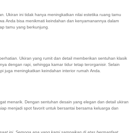
. Ukiran ini tidak hanya meningkatkan nilai estetika ruang tamu
 bahwa Anda bisa menikmati keindahan dan kenyamanannya dalam
iap tamu yang berkunjung.
perhatian. Ukiran yang rumit dan detail memberikan sentuhan klasik
 dengan rapi, sehingga kamar tidur tetap terorganisir. Selain
etapi juga meningkatkan keindahan interior rumah Anda.
gat menarik. Dengan sentuhan desain yang elegan dan detail ukiran
iap menjadi spot favorit untuk bersantai bersama keluarga dan
i saat ini. Semoga apa yang kami sampaikan di atas bermanfaat