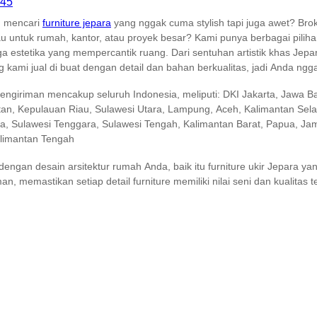
 mencari
furniture jepara
yang nggak cuma stylish tapi juga awet? Br
 untuk rumah, kantor, atau proyek besar? Kami punya berbagai piliha
uga estetika yang mempercantik ruang. Dari sentuhan artistik khas Je
 kami jual di buat dengan detail dan bahan berkualitas, jadi Anda ngg
engiriman mencakup seluruh Indonesia, meliputi: DKI Jakarta, Jawa Ba
tan, Kepulauan Riau, Sulawesi Utara, Lampung, Aceh, Kalimantan Sel
, Sulawesi Tenggara, Sulawesi Tengah, Kalimantan Barat, Papua, Jamb
alimantan Tengah
gan desain arsitektur rumah Anda, baik itu furniture ukir Jepara ya
n, memastikan setiap detail furniture memiliki nilai seni dan kualitas