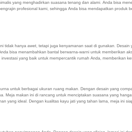
minimalis yang menghadirkan suasana tenang dan alami. Anda bisa mene
h pengrajin profesional kami, sehingga Anda bisa mendapatkan produk b
alis ini tidak hanya awet, tetapi juga kenyamanan saat di gunakan. D
. Anda bisa menambahkan bantal berwarna-warni untuk memberikan a
ah investasi yang baik untuk mempercantik rumah Anda, memberikan k
purna untuk berbagai ukuran ruang makan. Dengan desain yang compac
biasa. Meja makan ini di rancang untuk menciptakan suasana yang ha
lihan yang ideal. Dengan kualitas kayu jati yang tahan lama, meja in