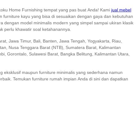
okoku Home Furnishing tempat yang pas buat Anda! Kami
jual mebel
n furniture kayu yang bisa di sesuaikan dengan gaya dan kebutuhan
para dengan model minimalis modern yang simpel sampai ukiran klasik
ak perlu khawatir soal ketahanannya.
rat, Jawa Timur, Bali, Banten, Jawa Tengah, Yogyakarta, Riau,
atan, Nusa Tenggara Barat (NTB), Sumatera Barat, Kalimantan
i, Gorontalo, Sulawesi Barat, Bangka Belitung, Kalimantan Utara,
ng eksklusif maupun furniture minimalis yang sederhana namun
 terbaik. Temukan furniture rumah impian Anda di sini dan dapatkan