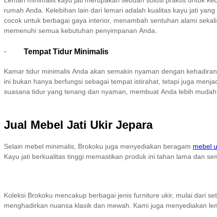
Lemari minimalis kayu jati merupakan sebuah solusi praktis untuk 
rumah Anda. Kelebihan lain dari lemari adalah kualitas kayu jati ya
cocok untuk berbagai gaya interior, menambah sentuhan alami sekali
memenuhi semua kebutuhan penyimpanan Anda.
·
Tempat Tidur Minimalis
Kamar tidur minimalis Anda akan semakin nyaman dengan kehadiran 
ini bukan hanya berfungsi sebagai tempat istirahat, tetapi juga me
suasana tidur yang tenang dan nyaman, membuat Anda lebih mudah be
Jual Mebel Jati Ukir Jepara
Selain mebel minimalis, Brokoku juga menyediakan beragam
mebel u
Kayu jati berkualitas tinggi memastikan produk ini tahan lama dan se
Koleksi Brokoku mencakup berbagai jenis furniture ukir, mulai dari 
menghadirkan nuansa klasik dan mewah. Kami juga menyediakan lema