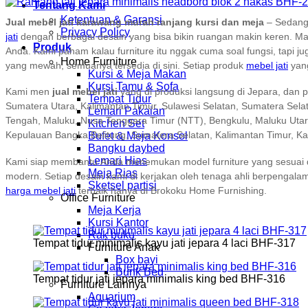
Tentang Kami
Ketentuan & Garansi
Jual mebel jati karawang murah ranjang kursi dan meja
– Sedang
Privacy Policy
jati
dengan berbagai desain yang bisa bikin ruangan makin keren. Mau
Produk
Anda. Kami paham kalau furniture itu nggak cuma soal fungsi, tapi j
Home Furniture
yang mewah, semuanya tersedia di sini. Setiap produk
mebel jati
yang
Kursi & Meja Makan
Kursi Tamu & Sofa
Kami men
jual mebel jati
yang di produksi langsung di Jepara, dan p
Tempat Tidur
Sumatera Utara, Kalimantan Timur, Sulawesi Selatan, Sumatera Sela
Lemari Pakaian
Tengah, Maluku, Nusa Tenggara Timur (NTT), Bengkulu, Maluku Utara
Kitchen Set
Kepulauan Bangka Belitung, Sumatera Selatan, Kalimantan Timur, K
Bufet & Meja Konsol
Bangku daybed
Lemari Hias
Kami siap membantu Anda menemukan model furniture yang sesuai den
Meja Rias
modern. Setiap desain kami di kerjakan oleh tenaga ahli berpengalama
Sketsel partisi
harga mebel jati
terbaik hanya di Brokoku Home Furnishing.
Office Furniture
Meja Kerja
Kursi Kantor
Rak buku
Tempat tidur minimalis kayu jati jepara 4 laci BHF-317
Furniture Anak
Box bayi
Bunk Bed
Tempat tidur jati jepara minimalis king bed BHF-316
Furniture Lainnya
Aquarium