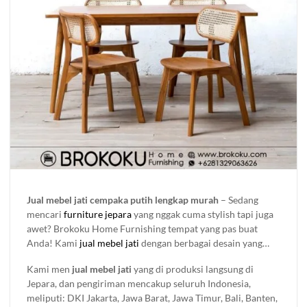
Jual mebel jati cempaka putih lengkap murah
– Sedang
mencari
furniture jepara
yang nggak cuma stylish tapi juga
awet? Brokoku Home Furnishing tempat yang pas buat
Anda! Kami
jual mebel jati
dengan berbagai desain yang
bisa bikin ruangan makin keren. Mau untuk rumah, kantor,
Kami men
jual mebel jati
yang di produksi langsung di
atau proyek besar? Kami punya berbagai pilihan furniture
Jepara, dan pengiriman mencakup seluruh Indonesia,
kayu yang bisa di sesuaikan dengan gaya dan kebutuhan
meliputi: DKI Jakarta, Jawa Barat, Jawa Timur, Bali, Banten,
Anda. Kami paham kalau furniture itu nggak cuma soal