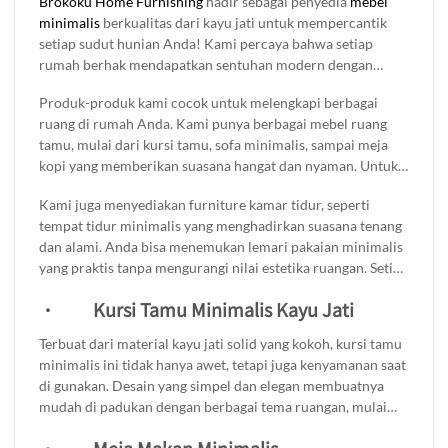
Brokoku Home Furnishing
hadir sebagai penyedia
mebel
minimalis
berkualitas dari kayu jati untuk mempercantik
setiap sudut hunian Anda! Kami percaya bahwa setiap
rumah berhak mendapatkan sentuhan modern dengan
kesan natural elegan. Maka dari itu, kami menawarkan
Produk-produk kami cocok untuk melengkapi berbagai
produk dengan desain minimalis yang menonjolkan
ruang di rumah Anda. Kami punya berbagai mebel ruang
keindahan serat alami kayu jati yang kuat dan tahan lama.
tamu, mulai dari kursi tamu, sofa minimalis, sampai meja
kopi yang memberikan suasana hangat dan nyaman. Untuk
ruang makan, ada meja makan kayu jati yang siap jadi pusat
Kami juga menyediakan furniture kamar tidur, seperti
perhatian, lengkap dengan kursi nyaman dan estetik.
tempat tidur minimalis yang menghadirkan suasana tenang
dan alami. Anda bisa menemukan lemari pakaian minimalis
yang praktis tanpa mengurangi nilai estetika ruangan. Setiap
produk di buat dengan ketelitian tinggi oleh pengrajin
·
Kursi Tamu Minimalis Kayu Jati
profesional kami, sehingga Anda bisa mendapatkan produk
berkualitas dan tahan lama.
Terbuat dari material kayu jati solid yang kokoh, kursi tamu
minimalis ini tidak hanya awet, tetapi juga kenyamanan saat
di gunakan. Desain yang simpel dan elegan membuatnya
mudah di padukan dengan berbagai tema ruangan, mulai
dari yang modern hingga yang alami. Anda bisa