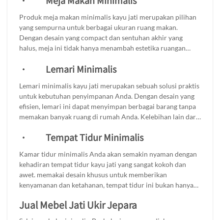
·
Meja Makan Minimalis
menambahkan bantal berwarna-warni untuk memberikan
aksen menarik, atau memadukannya dengan meja kayu
Produk meja makan minimalis kayu jati merupakan pilihan
untuk menciptakan suasana yang harmonis. Kursi tamu
yang sempurna untuk berbagai ukuran ruang makan.
minimalis ini adalah investasi yang baik untuk
Dengan desain yang compact dan sentuhan akhir yang
mempercantik rumah Anda, memberikan kesan hangat dan
halus, meja ini tidak hanya menambah estetika ruangan
mengundang bagi setiap tamu yang datang.
tetapi juga memberikan fungsionalitas yang luar biasa. Meja
·
Lemari Minimalis
makan ini di rancang untuk menciptakan suasana yang
hangat dan nyaman saat berkumpul dengan keluarga atau
Lemari minimalis kayu jati merupakan sebuah solusi praktis
teman. Apakah Anda memiliki ruang makan kecil atau luas,
untuk kebutuhan penyimpanan Anda. Dengan desain yang
meja ini akan menjadi pilihan yang ideal. Dengan kualitas
efisien, lemari ini dapat menyimpan berbagai barang tanpa
kayu jati yang tahan lama, meja ini siap menemani setiap
memakan banyak ruang di rumah Anda. Kelebihan lain dari
momen makan Anda.
lemari adalah kualitas kayu jati yang di gunakan, yang tidak
·
Tempat Tidur Minimalis
hanya menjamin ketahanan dan keawetan produk, tetapi
juga memberikan tampilan estetis yang elegan. Lemari ini
Kamar tidur minimalis Anda akan semakin nyaman dengan
cocok untuk berbagai gaya interior, menambah sentuhan
kehadiran tempat tidur kayu jati yang sangat kokoh dan
alami sekaligus fungsionalitas. Apakah Anda mencari
awet. memakai desain khusus untuk memberikan
tempat untuk menyimpan pakaian, buku, atau barang-
kenyamanan dan ketahanan, tempat tidur ini bukan hanya
barang lainnya, lemari minimalis ini akan memenuhi semua
berfungsi sebagai tempat istirahat, tetapi juga menjadi
kebutuhan penyimpanan Anda.
Jual Mebel Jati Ukir Jepara
elemen penting yang menambah keindahan ruang tidur
Anda. Dengan desain minimalis yang modern, tempat tidur