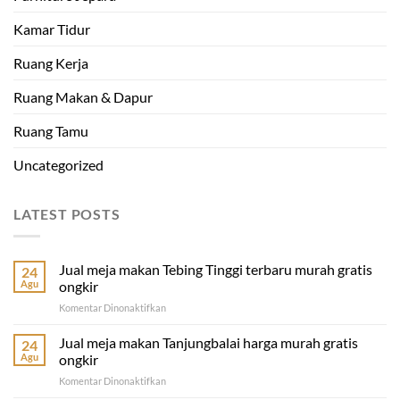
Kamar Tidur
Ruang Kerja
Ruang Makan & Dapur
Ruang Tamu
Uncategorized
LATEST POSTS
Jual meja makan Tebing Tinggi terbaru murah gratis
24
Agu
ongkir
pada
Komentar Dinonaktifkan
Jual
meja
Jual meja makan Tanjungbalai harga murah gratis
24
makan
Agu
ongkir
Tebing
pada
Komentar Dinonaktifkan
Tinggi
Jual
terbaru