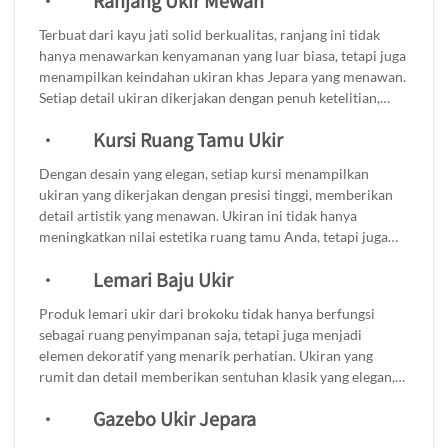
·
Ranjang Ukir Mewah
yang berkelas, menciptakan atmosfer yang hangat dan
mengundang. Meja kursi ini tidak hanya praktis untuk di
Terbuat dari kayu jati solid berkualitas, ranjang ini tidak
gunakan saat berkumpul dengan keluarga atau teman, tetapi
hanya menawarkan kenyamanan yang luar biasa, tetapi juga
juga memberikan sentuhan artistik yang memikat. Cocok
menampilkan keindahan ukiran khas Jepara yang menawan.
untuk berbagai gaya dekorasi, dari minimalis hingga
Setiap detail ukiran dikerjakan dengan penuh ketelitian,
tradisional, set meja kursi makan ini adalah pilihan tepat
menjadikannya sebagai centerpiece yang memukau dalam
untuk mempercantik ruang makan Anda.
·
Kursi Ruang Tamu Ukir
ruangan Anda. Ranjang ini bukan hanya sekadar tempat
tidur, tetapi juga elemen dekoratif yang menambahkan
Dengan desain yang elegan, setiap kursi menampilkan
sentuhan mewah dan gaya pada kamar tidur Anda.
ukiran yang dikerjakan dengan presisi tinggi, memberikan
detail artistik yang menawan. Ukiran ini tidak hanya
meningkatkan nilai estetika ruang tamu Anda, tetapi juga
mencerminkan kualitas craftsmanship yang sangat
·
Lemari Baju Ukir
diperhatikan. Daya tahan yang luar biasa dari kursi ini
memastikan bahwa Anda bisa menikmati keindahan dan
Produk lemari ukir dari brokoku tidak hanya berfungsi
kenyamanannya dalam waktu yang lama. Dengan kursi ukir
sebagai ruang penyimpanan saja, tetapi juga menjadi
Brokoku, Anda tidak hanya mendapatkan furnitur, tetapi
elemen dekoratif yang menarik perhatian. Ukiran yang
juga sebuah karya seni yang akan memikat setiap tamu yang
rumit dan detail memberikan sentuhan klasik yang elegan,
berkunjung.
menciptakan suasana hangat dan nyaman di dalam
·
Gazebo Ukir Jepara
ruangan.Anda bisa menyimpan pakaian, aksesori, dan
barang-barang lainnya dengan rapi, sehingga kamar tidur