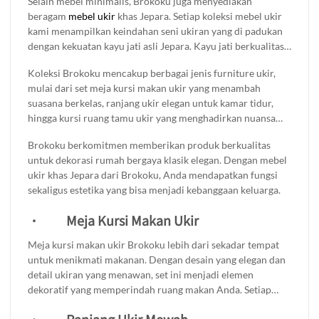
Selain mebel minimalis, Brokoku juga menyediakan
ini menciptakan suasana tidur yang tenang dan nyaman,
beragam
mebel ukir
khas Jepara. Setiap koleksi mebel ukir
membuat Anda lebih mudah beristirahat setelah hari yang
kami menampilkan keindahan seni ukiran yang di padukan
panjang.
dengan kekuatan kayu jati asli Jepara. Kayu jati berkualitas
tinggi memastikan produk ini tahan lama dan semakin indah
Koleksi Brokoku mencakup berbagai jenis furniture ukir,
seiring waktu, cocok sebagai investasi dekorasi jangka
mulai dari set meja kursi makan ukir yang menambah
panjang.
suasana berkelas, ranjang ukir elegan untuk kamar tidur,
hingga kursi ruang tamu ukir yang menghadirkan nuansa
klasik dan mewah. Kami juga menyediakan lemari baju ukir
Brokoku berkomitmen memberikan produk berkualitas
yang tak hanya berfungsi untuk menyimpan pakaian, tapi
untuk dekorasi rumah bergaya klasik elegan. Dengan mebel
juga menjadi elemen dekoratif yang menawan.
ukir khas Jepara dari Brokoku, Anda mendapatkan fungsi
sekaligus estetika yang bisa menjadi kebanggaan keluarga.
·
Meja Kursi Makan Ukir
Meja kursi makan ukir Brokoku lebih dari sekadar tempat
untuk menikmati makanan. Dengan desain yang elegan dan
detail ukiran yang menawan, set ini menjadi elemen
dekoratif yang memperindah ruang makan Anda. Setiap
ukiran yang dibuat dengan teliti menambah nuansa klasik