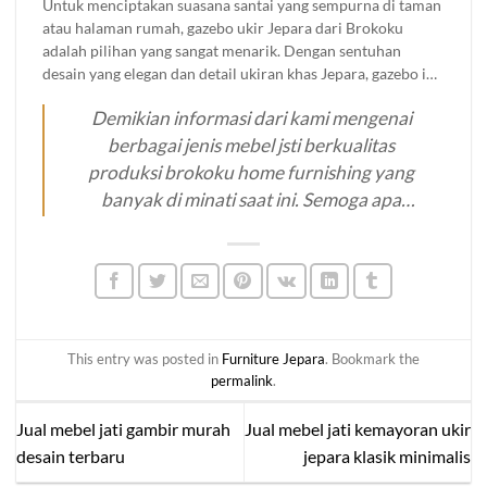
Untuk menciptakan suasana santai yang sempurna di taman
tetap terorganisir. Selain fungsionalitasnya, lemari baju ukir
atau halaman rumah, gazebo ukir Jepara dari Brokoku
kayu jati juga memberikan nilai estetika yang tinggi,
adalah pilihan yang sangat menarik. Dengan sentuhan
menjadikannya investasi yang tidak hanya praktis tetapi
desain yang elegan dan detail ukiran khas Jepara, gazebo ini
juga meningkatkan keindahan interior rumah Anda.
tidak hanya berfungsi sebagai tempat berteduh, tetapi juga
Demikian informasi dari kami mengenai
menambah estetika ruangan outdoor Anda. Gazebo ini siap
menjadi spot favorit untuk bersantai bersama keluarga dan
berbagai jenis mebel jsti berkualitas
teman-teman. Dapatkan kenyamanan dan keindahan yang
produksi brokoku home furnishing yang
akan membuat setiap momen di luar rumah menjadi lebih
banyak di minati saat ini. Semoga apa
istimewa.
yang kami sampaikan di atas bermanfaat
bagi Anda sebelum memutuskan untuk
membeli mebel jati yang Anda inginkan.
Untuk informasi lebih lanjut mengenai
produk kami silahkan menuju
produk
This entry was posted in
Furniture Jepara
. Bookmark the
katalog
di website
brokoku.com
, silakan
permalink
.
klik tombol WA untuk info lebih lanjut
dan pemesanan. Terima kasih!
Jual mebel jati gambir murah
Jual mebel jati kemayoran ukir
desain terbaru
jepara klasik minimalis