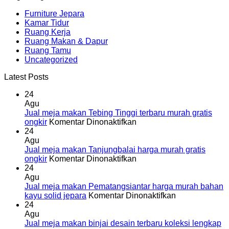
Furniture Jepara
Kamar Tidur
Ruang Kerja
Ruang Makan & Dapur
Ruang Tamu
Uncategorized
Latest Posts
24
Agu
Jual meja makan Tebing Tinggi terbaru murah gratis
pada
ongkir
Komentar Dinonaktifkan
Jual
24
meja
Agu
makan
Jual meja makan Tanjungbalai harga murah gratis
Tebing
pada
ongkir
Komentar Dinonaktifkan
Tinggi
Jual
24
terbaru
meja
Agu
murah
makan
Jual meja makan Pematangsiantar harga murah bahan
gratis
Tanjungbalai
pada
kayu solid jepara
Komentar Dinonaktifkan
ongkir
harga
Jual
24
murah
meja
Agu
gratis
makan
Jual meja makan binjai desain terbaru koleksi lengkap