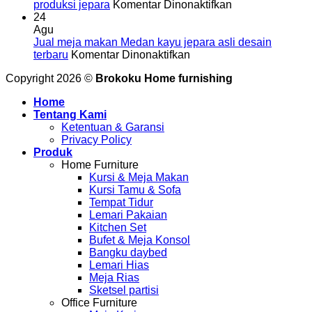
ongkir
pada
Pematangsiant
produksi jepara
Komentar Dinonaktifkan
Jual
harga
24
meja
murah
Agu
makan
bahan
Jual meja makan Medan kayu jepara asli desain
pada
binjai
kayu
terbaru
Komentar Dinonaktifkan
Jual
desain
solid
Copyright 2026 ©
Brokoku Home furnishing
meja
terbaru
jepara
makan
koleksi
Home
Medan
lengkap
Tentang Kami
kayu
produksi
Ketentuan & Garansi
jepara
jepara
Privacy Policy
asli
Produk
desain
Home Furniture
terbaru
Kursi & Meja Makan
Kursi Tamu & Sofa
Tempat Tidur
Lemari Pakaian
Kitchen Set
Bufet & Meja Konsol
Bangku daybed
Lemari Hias
Meja Rias
Sketsel partisi
Office Furniture