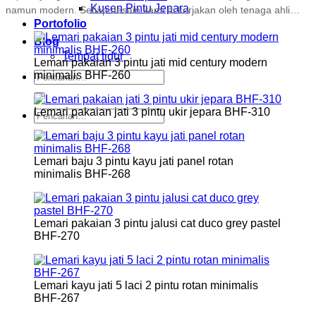
Kusen Pintu Jepara
namun modern. Setiap desain kami di kerjakan oleh tenaga ahli
Cikarang, Delta Mas, Lippo Cikarang, Tambun, Setu.
Depok:
Portofolio
berpengalaman, memastikan setiap detail furniture memiliki nilai
Cinere, Beji, Margonda, Sawangan, Cimanggis.
Bogor:
Bogor
seni dan kualitas terbaik. Temukan furniture rumah impian Anda di
Blog
Utara, Bogor Tengah, Bogor Timur, Tanah Sareal, Kebon Pedes.
sini dan dapatkan
harga mebel jati
terbaik hanya di Brokoku Home
Tempat tidur
Bogor:
Cibinong, Sentul City, Gunung Putri.
Lemari pakaian 3 pintu jati mid century modern
Furnishing.
minimalis BHF-260
Pencarian
untuk:
Lemari pakaian jati 3 pintu ukir jepara BHF-310
Pencarian
untuk:
Lemari baju 3 pintu kayu jati panel rotan
minimalis BHF-268
Lemari pakaian 3 pintu jalusi cat duco grey pastel
BHF-270
Lemari kayu jati 5 laci 2 pintu rotan minimalis
BHF-267