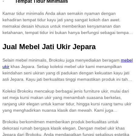
dan keawetan produk, tetapi juga memberikan tampilan estetis yang
·
Tempat Tidur Minimalis
elegan. Lemari ini cocok untuk berbagai gaya interior, menambah
Kamar tidur minimalis Anda akan semakin nyaman dengan
sentuhan alami sekaligus fungsionalitas. Apakah Anda mencari
kehadiran tempat tidur kayu jati yang sangat kokoh dan awet.
tempat untuk menyimpan pakaian, buku, atau barang-barang
memakai desain khusus untuk memberikan kenyamanan dan
lainnya, lemari minimalis ini akan memenuhi semua kebutuhan
ketahanan, tempat tidur ini bukan hanya berfungsi sebagai tempat
penyimpanan Anda.
istirahat, tetapi juga menjadi elemen penting yang menambah
Jual Mebel Jati Ukir Jepara
keindahan ruang tidur Anda. Dengan desain minimalis yang
modern, tempat tidur ini menciptakan suasana tidur yang tenang
dan nyaman, membuat Anda lebih mudah beristirahat setelah hari
Selain mebel minimalis, Brokoku juga menyediakan beragam
mebel
yang panjang. Transformasikan kamar tidur Anda menjadi tempat
ukir
khas Jepara. Setiap koleksi mebel ukir kami menampilkan
yang memikat dan menyenangkan dengan tempat tidur kayu jati
keindahan seni ukiran yang di padukan dengan kekuatan kayu jati
dari Brokoku, pilihan yang tepat untuk setiap rumah.
asli Jepara. Kayu jati berkualitas tinggi memastikan produk ini tahan
lama dan semakin indah seiring waktu, cocok sebagai investasi
Koleksi Brokoku mencakup berbagai jenis furniture ukir, mulai dari
dekorasi jangka panjang.
set meja kursi makan ukir yang menambah suasana berkelas,
ranjang ukir elegan untuk kamar tidur, hingga kursi ruang tamu ukir
yang menghadirkan nuansa klasik dan mewah. Kami juga
menyediakan lemari baju ukir yang tak hanya berfungsi untuk
Brokoku berkomitmen memberikan produk berkualitas untuk
menyimpan pakaian, tapi juga menjadi elemen dekoratif yang
dekorasi rumah bergaya klasik elegan. Dengan mebel ukir khas
menawan.
Jepara dari Brokoku, Anda mendapatkan fungsi sekaligus estetika