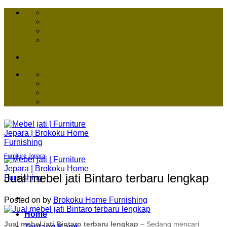
Skip
to
content
Furniture Jepara
Jual mebel jati Bintaro terbaru lengkap
Posted on
by
Brokoku Home Furnishing
Home
Jual mebel jati Bintaro terbaru lengkap
– Sedang mencari
Tentang Kami