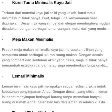
mendapatkan produk berkualitas dan tahan lama.
·
Kursi Tamu Minimalis Kayu Jati
Terbuat dari material kayu jati solid yang kokoh, kursi tamu
minimalis ini tidak hanya awet, tetapi juga kenyamanan saat
digunakan. Desainnya yang simpel dan elegan membuatnya mudah
dipadukan dengan berbagai tema ruangan, mulai dari yang modern
hingga yang alami. Anda bisa menambahkan bantal berwarna-warni
untuk memberikan aksen menarik, atau memadukannya dengan
·
Meja Makan Minimalis
meja kayu untuk menciptakan suasana yang harmonis. Kursi tamu
Produk meja makan minimalis kayu jati merupakan pilihan yang
minimalis ini adalah investasi yang baik untuk mempercantik rumah
sempurna untuk berbagai ukuran ruang makan. Dengan desain
Anda, memberikan kesan hangat dan mengundang bagi setiap
yang compact dan sentuhan akhir yang halus, meja ini tidak hanya
tamu yang datang.
menambah estetika ruangan tetapi juga memberikan fungsionalitas
yang luar biasa. Meja makan ini dirancang untuk menciptakan
suasana yang hangat dan nyaman saat berkumpul dengan
·
Lemari Minimalis
keluarga atau teman. Apakah Anda memiliki ruang makan kecil atau
Lemari minimalis kayu jati merupakan sebuah solusi praktis untuk
luas, meja ini akan menjadi pilihan yang ideal. Dengan kualitas kayu
kebutuhan penyimpanan Anda. Dengan desain yang efisien, lemari
jati yang tahan lama, meja ini siap menemani setiap momen makan
ini dapat menyimpan berbagai barang tanpa memakan banyak
Anda.
ruang di rumah Anda. Kelebihan lain dari lemari ini adalah kualitas
kayu jati yang digunakan, yang tidak hanya menjamin ketahanan