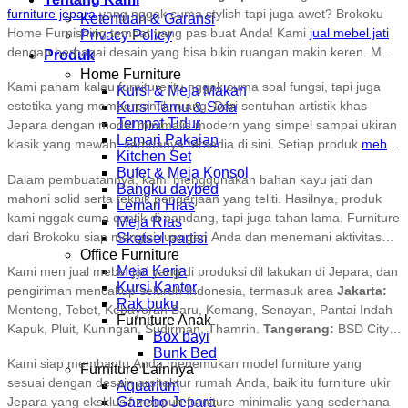
furniture jepara
yang nggak cuma stylish tapi juga awet? Brokoku
Ketentuan & Garansi
Home Furnishing tempat yang pas buat Anda! Kami
jual mebel jati
Privacy Policy
dengan berbagai desain yang bisa bikin ruangan makin keren. Mau
Produk
untuk rumah, kantor, atau proyek besar? Kami punya berbagai
Home Furniture
Kami paham kalau furniture itu nggak cuma soal fungsi, tapi juga
pilihan furniture kayu yang bisa di sesuaikan dengan gaya dan
Kursi & Meja Makan
estetika yang mempercantik ruang. Dari sentuhan artistik khas
Kursi Tamu & Sofa
kebutuhan Anda.
Tempat Tidur
Jepara dengan model minimalis modern yang simpel sampai ukiran
Lemari Pakaian
klasik yang mewah, semuanya tersedia di sini. Setiap produk
mebel
Kitchen Set
jati
yang kami jual di buat dengan detail dan bahan berkualitas, jadi
Bufet & Meja Konsol
Dalam pembuatannya, kami menggunakan bahan kayu jati dan
Anda nggak perlu khawatir soal ketahanannya.
Bangku daybed
mahoni solid serta teknik pengerjaan yang teliti. Hasilnya, produk
Lemari Hias
kami nggak cuma cantik di pandang, tapi juga tahan lama. Furniture
Meja Rias
dari Brokoku siap mengisi ruangan Anda dan menemani aktivitas
Sketsel partisi
Office Furniture
sehari-hari.
Meja Kerja
Kami men jual mebel jati yang di produksi dil lakukan di Jepara, dan
Kursi Kantor
pengiriman mencakup seluruh Indonesia, termasuk area
Jakarta:
Rak buku
Menteng, Tebet, Kebayoran Baru, Kemang, Senayan, Pantai Indah
Furniture Anak
Kapuk, Pluit, Kuningan, Sudirman, Thamrin.
Tangerang:
BSD City,
Box bayi
Alam Sutera, Gading Serpong, Karawaci, Batu Ceper, Cipondoh,
Bunk Bed
Kami siap membantu Anda menemukan model furniture yang
Ciledug.
Tangerang :
Bintaro, Pamulang, Ciputat, Serpong, Pondok
Furniture Lainnya
sesuai dengan desain arsitektur rumah Anda, baik itu furniture ukir
Aquarium
Aren. Kelapa Dua, Pasar Kemis, Cikupa, Legok, Panongan.
Bekasi:
Gazebo Jepara
Jepara yang eksklusif maupun furniture minimalis yang sederhana
Summarecon, Harapan Indah, Pondok Gede, Jatiasih, Galaxy.