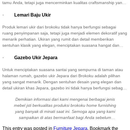
tamu Anda, tetapi juga mencerminkan kualitas craftsmanship yang
sangat diperhatikan. Daya tahan yang luar biasa dari kursi ini
memastikan bahwa Anda bisa menikmati keindahan dan
·
Lemari Baju Ukir
kenyamanannya dalam waktu yang lama. Dengan kursi ukir
Produk lemari ukir dari brokoku tidak hanya berfungsi sebagai
Brokoku, Anda tidak hanya mendapatkan furnitur, tetapi juga
ruang penyimpanan saja, tetapi juga menjadi elemen dekoratif yang
sebuah karya seni yang akan memikat setiap tamu yang
menarik perhatian. Ukiran yang rumit dan detail memberikan
berkunjung.
sentuhan klasik yang elegan, menciptakan suasana hangat dan
nyaman di dalam ruangan.Anda bisa menyimpan pakaian, aksesori,
dan barang-barang lainnya dengan rapi, sehingga kamar tidur tetap
·
Gazebo Ukir Jepara
terorganisir. Selain fungsionalitasnya, lemari baju ukir kayu jati juga
Untuk menciptakan suasana santai yang sempurna di taman atau
memberikan nilai estetika yang tinggi, menjadikannya investasi yang
halaman rumah, gazebo ukir Jepara dari Brokoku adalah pilihan
tidak hanya praktis tetapi juga meningkatkan keindahan interior
yang sangat menarik. Dengan sentuhan desain yang elegan dan
rumah Anda.
detail ukiran khas Jepara, gazebo ini tidak hanya berfungsi sebagai
tempat berteduh, tetapi juga menambah estetika ruangan outdoor
Demikian informasi dari kami mengenai berbagai jenis
Anda. Gazebo ini siap menjadi spot favorit untuk bersantai bersama
mebel jsti berkualitas produksi brokoku home furnishing
keluarga dan teman-teman. Dapatkan kenyamanan dan keindahan
yang banyak di minati saat ini. Semoga apa yang kami
yang akan membuat setiap momen di luar rumah menjadi lebih
sampaikan di atas bermanfaat bagi Anda sebelum
istimewa.
memutuskan untuk membeli mebel jati yang Anda
This entry was posted in
Furniture Jepara
. Bookmark the
inginkan. Untuk informasi lebih lanjut mengenai produk