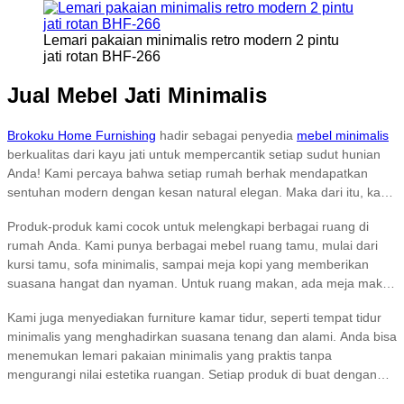
Lemari pakaian minimalis retro modern 2 pintu
jati rotan BHF-266
Jual Mebel Jati Minimalis
Brokoku Home Furnishing
hadir sebagai penyedia
mebel minimalis
berkualitas dari kayu jati untuk mempercantik setiap sudut hunian
Anda! Kami percaya bahwa setiap rumah berhak mendapatkan
sentuhan modern dengan kesan natural elegan. Maka dari itu, kami
menawarkan produk dengan desain minimalis yang menonjolkan
Produk-produk kami cocok untuk melengkapi berbagai ruang di
keindahan serat alami kayu jati yang kuat dan tahan lama.
rumah Anda. Kami punya berbagai mebel ruang tamu, mulai dari
kursi tamu, sofa minimalis, sampai meja kopi yang memberikan
suasana hangat dan nyaman. Untuk ruang makan, ada meja makan
kayu jati yang siap jadi pusat perhatian, lengkap dengan kursi
Kami juga menyediakan furniture kamar tidur, seperti tempat tidur
nyaman dan estetik.
minimalis yang menghadirkan suasana tenang dan alami. Anda bisa
menemukan lemari pakaian minimalis yang praktis tanpa
mengurangi nilai estetika ruangan. Setiap produk di buat dengan
ketelitian tinggi oleh pengrajin profesional kami, sehingga Anda bisa