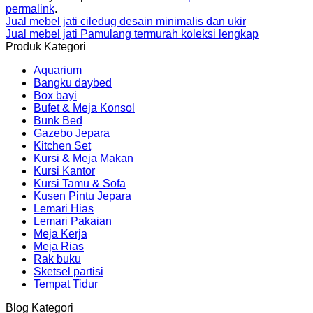
permalink
.
kami silahkan menuju
produk katalog
di website
Jual mebel jati ciledug desain minimalis dan ukir
brokoku.com
, silakan klik tombol WA untuk info lebih
Jual mebel jati Pamulang termurah koleksi lengkap
lanjut dan pemesanan.
Terima kasih!
Produk Kategori
Aquarium
Bangku daybed
Box bayi
Bufet & Meja Konsol
Bunk Bed
Gazebo Jepara
Kitchen Set
Kursi & Meja Makan
Kursi Kantor
Kursi Tamu & Sofa
Kusen Pintu Jepara
Lemari Hias
Lemari Pakaian
Meja Kerja
Meja Rias
Rak buku
Sketsel partisi
Tempat Tidur
Blog Kategori