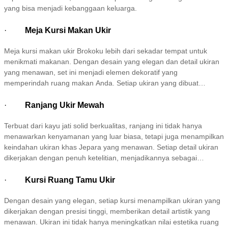
yang bisa menjadi kebanggaan keluarga.
·
Meja Kursi Makan Ukir
Meja kursi makan ukir Brokoku lebih dari sekadar tempat untuk
menikmati makanan. Dengan desain yang elegan dan detail ukiran
yang menawan, set ini menjadi elemen dekoratif yang
memperindah ruang makan Anda. Setiap ukiran yang dibuat
dengan teliti menambah nuansa klasik yang berkelas, menciptakan
atmosfer yang hangat dan mengundang. Meja kursi ini tidak hanya
·
Ranjang Ukir Mewah
praktis untuk digunakan saat berkumpul dengan keluarga atau
Terbuat dari kayu jati solid berkualitas, ranjang ini tidak hanya
teman, tetapi juga memberikan sentuhan artistik yang memikat.
menawarkan kenyamanan yang luar biasa, tetapi juga menampilkan
Cocok untuk berbagai gaya dekorasi, dari minimalis hingga
keindahan ukiran khas Jepara yang menawan. Setiap detail ukiran
tradisional, set meja kursi makan ini adalah pilihan tepat untuk
dikerjakan dengan penuh ketelitian, menjadikannya sebagai
mempercantik ruang makan Anda.
centerpiece yang memukau dalam ruangan Anda. Ranjang ini
bukan hanya sekadar tempat tidur, tetapi juga elemen dekoratif
·
Kursi Ruang Tamu Ukir
yang menambahkan sentuhan mewah dan gaya pada kamar tidur
Dengan desain yang elegan, setiap kursi menampilkan ukiran yang
Anda.
dikerjakan dengan presisi tinggi, memberikan detail artistik yang
menawan. Ukiran ini tidak hanya meningkatkan nilai estetika ruang