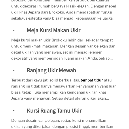
yang tak hanya berfungsi untuk menyimpan pakaian, tapi
untuk dekorasi rumah bergaya klasik elegan. Dengan mebel
juga menjadi elemen dekoratif yang menawan.
ukir khas Jepara dari Brokoku, Anda mendapatkan fungsi
sekaligus estetika yang bisa menjadi kebanggaan keluarga.
·
Meja Kursi Makan Ukir
Meja kursi makan ukir Brokoku lebih dari sekadar tempat
untuk menikmati makanan. Dengan desain yang elegan dan
detail ukiran yang menawan, set ini menjadi elemen
dekoratif yang memperindah ruang makan Anda. Setiap
ukiran yang dibuat dengan teliti menambah nuansa klasik
·
Ranjang Ukir Mewah
yang berkelas, menciptakan atmosfer yang hangat dan
mengundang. Meja kursi ini tidak hanya praktis untuk di
Terbuat dari kayu jati solid berkualitas,
tempat tidur
atau
gunakan saat berkumpul dengan keluarga atau teman, tetapi
ranjang ini tidak hanya menawarkan kenyamanan yang luar
juga memberikan sentuhan artistik yang memikat. Cocok
biasa, tetapi juga menampilkan keindahan ukiran khas
untuk berbagai gaya dekorasi, dari minimalis hingga
Jepara yang menawan. Setiap detail ukiran dikerjakan
tradisional, set meja kursi makan ini adalah pilihan tepat
dengan penuh ketelitian, menjadikannya sebagai
untuk mempercantik ruang makan Anda.
·
Kursi Ruang Tamu Ukir
centerpiece yang memukau dalam ruangan Anda. Ranjang
ini bukan hanya sekadar tempat tidur, tetapi juga elemen
Dengan desain yang elegan, setiap kursi menampilkan
dekoratif yang menambahkan sentuhan mewah dan gaya
ukiran yang dikerjakan dengan presisi tinggi, memberikan
pada kamar tidur Anda.