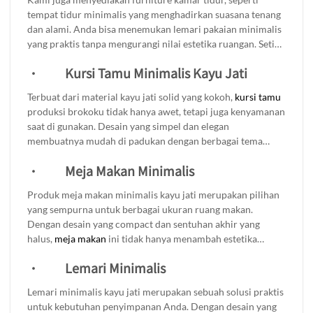
pusat perhatian, lengkap dengan kursi nyaman dan estetik,
tempat tidur minimalis yang menghadirkan suasana tenang
kitchen set
serta aneka desain kusen pintu jati solid.
dan alami. Anda bisa menemukan lemari pakaian minimalis
yang praktis tanpa mengurangi nilai estetika ruangan. Setiap
produk di buat dengan ketelitian tinggi oleh pengrajin
·
Kursi Tamu Minimalis Kayu Jati
profesional kami, sehingga Anda bisa mendapatkan produk
berkualitas dan tahan lama.
Terbuat dari material kayu jati solid yang kokoh,
kursi tamu
produksi brokoku tidak hanya awet, tetapi juga kenyamanan
saat di gunakan. Desain yang simpel dan elegan
membuatnya mudah di padukan dengan berbagai tema
ruangan, mulai dari yang modern hingga yang alami. Anda
·
Meja Makan Minimalis
bisa menambahkan bantal berwarna-warni untuk
memberikan aksen menarik, atau memadukannya dengan
Produk meja makan minimalis kayu jati merupakan pilihan
meja kayu untuk menciptakan suasana yang harmonis. Kursi
yang sempurna untuk berbagai ukuran ruang makan.
tamu minimalis ini adalah investasi yang baik untuk
Dengan desain yang compact dan sentuhan akhir yang
mempercantik rumah Anda, memberikan kesan hangat dan
halus,
meja makan
ini tidak hanya menambah estetika
mengundang bagi setiap tamu yang datang.
ruangan tetapi juga memberikan fungsionalitas yang luar
·
Lemari Minimalis
biasa. Meja makan ini di rancang untuk menciptakan
suasana yang hangat dan nyaman saat berkumpul dengan
Lemari minimalis kayu jati merupakan sebuah solusi praktis
keluarga atau teman. Apakah Anda memiliki ruang makan
untuk kebutuhan penyimpanan Anda. Dengan desain yang
kecil atau luas, meja ini akan menjadi pilihan yang ideal.