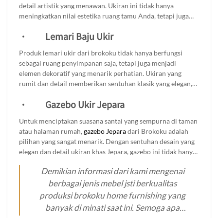
detail artistik yang menawan. Ukiran ini tidak hanya
meningkatkan nilai estetika ruang tamu Anda, tetapi juga
mencerminkan kualitas craftsmanship yang sangat
·
Lemari Baju Ukir
diperhatikan. Daya tahan yang luar biasa dari kursi ini
memastikan bahwa Anda bisa menikmati keindahan dan
Produk lemari ukir dari brokoku tidak hanya berfungsi
kenyamanannya dalam waktu yang lama. Dengan kursi ukir
sebagai ruang penyimpanan saja, tetapi juga menjadi
Brokoku, Anda tidak hanya mendapatkan furnitur, tetapi
elemen dekoratif yang menarik perhatian. Ukiran yang
juga sebuah karya seni yang akan memikat setiap tamu yang
rumit dan detail memberikan sentuhan klasik yang elegan,
berkunjung.
menciptakan suasana hangat dan nyaman di dalam
·
Gazebo Ukir Jepara
ruangan.Anda bisa menyimpan pakaian, aksesori, dan
barang-barang lainnya dengan rapi, sehingga kamar tidur
Untuk menciptakan suasana santai yang sempurna di taman
tetap terorganisir. Selain fungsionalitasnya, lemari baju ukir
atau halaman rumah,
gazebo Jepara
dari Brokoku adalah
kayu jati juga memberikan nilai estetika yang tinggi,
pilihan yang sangat menarik. Dengan sentuhan desain yang
menjadikannya investasi yang tidak hanya praktis tetapi
elegan dan detail ukiran khas Jepara, gazebo ini tidak hanya
juga meningkatkan keindahan interior rumah Anda.
berfungsi sebagai tempat berteduh, tetapi juga menambah
Demikian informasi dari kami mengenai
estetika ruangan outdoor Anda. Gazebo ini siap menjadi
spot favorit untuk bersantai bersama keluarga dan teman-
berbagai jenis mebel jsti berkualitas
teman. Dapatkan kenyamanan dan keindahan yang akan
produksi brokoku home furnishing yang
membuat setiap momen di luar rumah menjadi lebih
banyak di minati saat ini. Semoga apa
istimewa.