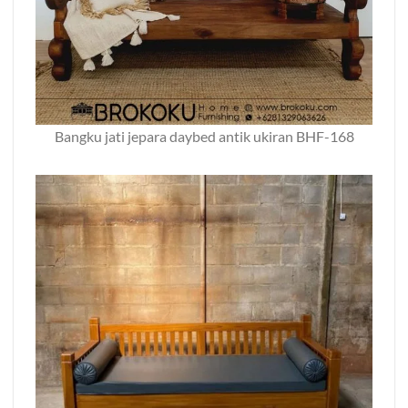
Bangku jati jepara daybed antik ukiran BHF-168