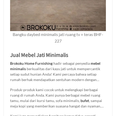
Bangku daybed minimalis jati ruang tv + teras BHF-
227
Jual Mebel Jati Minimalis
Brokoku Home Furnishing
hadir sebagai penyedia
mebel
minimalis
berkualitas dari kayu jati untuk mempercantik
setiap sudut hunian Anda! Kami percaya bahwa setiap
rumah berhak mendapatkan sentuhan modern dengan
kesan natural elegan. Maka dari itu, kami menawarkan
Produk-produk kami cocok untuk melengkapi berbagai
produk dengan desain minimalis yang menonjolkan
ruang di rumah Anda. Kami punya berbagai mebel ruang
keindahan serat alami kayu jati yang kuat dan tahan lama.
tamu, mulai dari kursi tamu, sofa minimalis,
bufet
, sampai
meja kopi yang memberikan suasana hangat dan nyaman.
Untuk ruang makan, ada meja makan kayu jati yang siap jadi
Kami juga menyediakan furniture kamar tidur, seperti