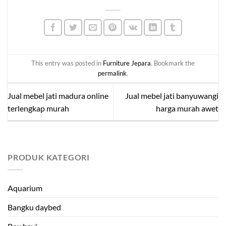
yang kami sampaikan di atas bermanfaat
bagi Anda sebelum memutuskan untuk
membeli mebel jati yang Anda inginkan.
Untuk informasi lebih lanjut mengenai
produk kami silahkan menuju
produk
This entry was posted in
Furniture Jepara
. Bookmark the
katalog
di website
brokoku.com
, silakan
permalink
.
klik tombol WA untuk info lebih lanjut
dan pemesanan. Terima kasih!
Jual mebel jati madura online
Jual mebel jati banyuwangi
terlengkap murah
harga murah awet
PRODUK KATEGORI
Aquarium
Bangku daybed