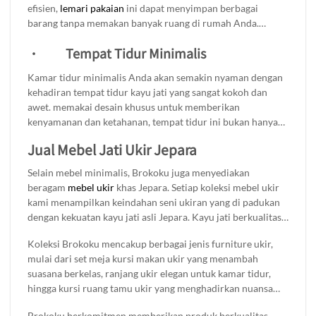
efisien,
lemari pakaian
ini dapat menyimpan berbagai
Dengan kualitas kayu jati yang tahan lama, meja ini siap
barang tanpa memakan banyak ruang di rumah Anda.
menemani setiap momen makan Anda.
Kelebihan lain dari lemari adalah kualitas kayu jati yang di
·
Tempat Tidur Minimalis
gunakan, yang tidak hanya menjamin ketahanan dan
keawetan produk, tetapi juga memberikan tampilan estetis
Kamar tidur minimalis Anda akan semakin nyaman dengan
yang elegan. Lemari ini cocok untuk berbagai gaya interior,
kehadiran tempat tidur kayu jati yang sangat kokoh dan
menambah sentuhan alami sekaligus fungsionalitas. Apakah
awet. memakai desain khusus untuk memberikan
Anda mencari tempat untuk menyimpan pakaian, buku, atau
kenyamanan dan ketahanan, tempat tidur ini bukan hanya
barang-barang lainnya, lemari minimalis ini akan memenuhi
berfungsi sebagai tempat istirahat, tetapi juga menjadi
semua kebutuhan penyimpanan Anda.
Jual Mebel Jati Ukir Jepara
elemen penting yang menambah keindahan ruang tidur
Anda. Dengan desain minimalis yang modern, tempat tidur
Selain mebel minimalis, Brokoku juga menyediakan
ini menciptakan suasana tidur yang tenang dan nyaman,
beragam
mebel ukir
khas Jepara. Setiap koleksi mebel ukir
membuat Anda lebih mudah beristirahat setelah hari yang
kami menampilkan keindahan seni ukiran yang di padukan
panjang.
dengan kekuatan kayu jati asli Jepara. Kayu jati berkualitas
tinggi memastikan produk ini tahan lama dan semakin indah
Koleksi Brokoku mencakup berbagai jenis furniture ukir,
seiring waktu, cocok sebagai investasi dekorasi jangka
mulai dari set meja kursi makan ukir yang menambah
panjang.
suasana berkelas, ranjang ukir elegan untuk kamar tidur,
hingga kursi ruang tamu ukir yang menghadirkan nuansa
klasik dan mewah. Kami juga menyediakan lemari baju ukir
Brokoku berkomitmen memberikan produk berkualitas