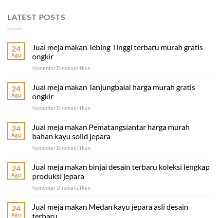
LATEST POSTS
Jual meja makan Tebing Tinggi terbaru murah gratis
24
Agu
ongkir
pada
Komentar Dinonaktifkan
Jual
meja
Jual meja makan Tanjungbalai harga murah gratis
24
makan
Agu
ongkir
Tebing
pada
Komentar Dinonaktifkan
Tinggi
Jual
terbaru
meja
Jual meja makan Pematangsiantar harga murah
murah
24
makan
gratis
Agu
bahan kayu solid jepara
Tanjungbalai
ongkir
pada
Komentar Dinonaktifkan
harga
Jual
murah
meja
Jual meja makan binjai desain terbaru koleksi lengkap
gratis
24
makan
ongkir
Agu
produksi jepara
Pematangsiantar
pada
Komentar Dinonaktifkan
harga
Jual
murah
meja
Jual meja makan Medan kayu jepara asli desain
bahan
24
makan
kayu
Agu
terbaru