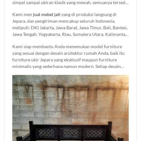
simpel sampai ukiran klasik yang mewah, semuanya tersedia
di sini. Setiap produk
mebel jati
yang kami jual di buat
Kami men
jual mebel jati
yang di produksi langsung di
dengan detail dan bahan berkualitas, jadi Anda nggak perlu
Jepara, dan pengiriman mencakup seluruh Indonesia,
khawatir soal ketahanannya.
meliputi: DKI Jakarta, Jawa Barat, Jawa Timur, Bali, Banten,
Jawa Tengah, Yogyakarta, Riau, Sumatera Utara, Kalimantan
Timur, Sulawesi Selatan, Sumatera Selatan, Kepulauan Riau,
Kami siap membantu Anda menemukan model furniture
Sulawesi Utara, Lampung, Aceh, Kalimantan Selatan, Nusa
yang sesuai dengan desain arsitektur rumah Anda, baik itu
Tenggara Barat (NTB), Sumatera Barat, Kalimantan Tengah,
furniture ukir Jepara yang eksklusif maupun furniture
Maluku, Nusa Tenggara Timur (NTT), Bengkulu, Maluku
minimalis yang sederhana namun modern. Setiap desain
Utara, Sulawesi Tenggara, Sulawesi Tengah, Kalimantan
kami di kerjakan oleh tenaga ahli berpengalaman,
Barat, Papua, Jambi, Gorontalo, Sulawesi Barat, Bangka
memastikan setiap detail furniture memiliki nilai seni dan
Belitung, Kalimantan Utara, Kepulauan Bangka Belitung,
kualitas terbaik. Temukan furniture rumah impian Anda di
Sumatera Selatan, Kalimantan Timur, Kalimantan Tengah
sini dan dapatkan
harga mebel jati
terbaik hanya di Brokoku
Home Furnishing.