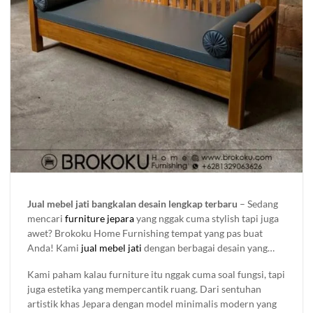
Jual mebel jati bangkalan desain lengkap terbaru
– Sedang
mencari
furniture jepara
yang nggak cuma stylish tapi juga
awet? Brokoku Home Furnishing tempat yang pas buat
Anda! Kami
jual mebel jati
dengan berbagai desain yang
bisa bikin ruangan makin keren. Mau untuk rumah, kantor,
Kami paham kalau furniture itu nggak cuma soal fungsi, tapi
atau proyek besar? Kami punya berbagai pilihan furniture
juga estetika yang mempercantik ruang. Dari sentuhan
kayu yang bisa di sesuaikan dengan gaya dan kebutuhan
artistik khas Jepara dengan model minimalis modern yang
Anda.