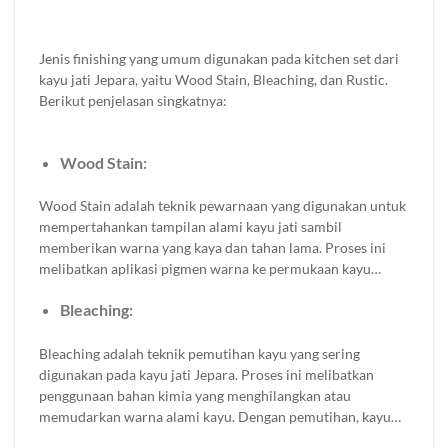
Jenis finishing yang umum digunakan pada kitchen set dari
kayu jati Jepara, yaitu Wood Stain, Bleaching, dan Rustic.
Berikut penjelasan singkatnya:
Wood Stain:
Wood Stain adalah teknik pewarnaan yang digunakan untuk
mempertahankan tampilan alami kayu jati sambil
memberikan warna yang kaya dan tahan lama. Proses ini
melibatkan aplikasi pigmen warna ke permukaan kayu
dengan tujuan untuk memperkuat dan memperindah serat
Bleaching:
kayu. Wood Stain biasanya memberikan tampilan yang lebih
gelap dan menyoroti pola alami kayu jati.
Bleaching adalah teknik pemutihan kayu yang sering
digunakan pada kayu jati Jepara. Proses ini melibatkan
penggunaan bahan kimia yang menghilangkan atau
memudarkan warna alami kayu. Dengan pemutihan, kayu
jati dapat memiliki tampilan yang lebih cerah atau netral.