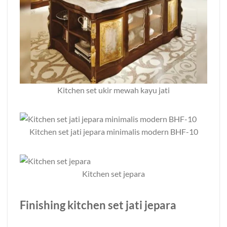
Kitchen set ukir mewah kayu jati
Kitchen set jati jepara minimalis modern BHF-10
Kitchen set jepara
Finishing kitchen set jati jepara