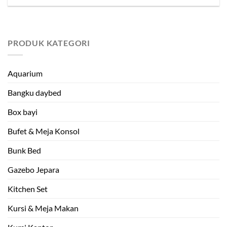
PRODUK KATEGORI
Aquarium
Bangku daybed
Box bayi
Bufet & Meja Konsol
Bunk Bed
Gazebo Jepara
Kitchen Set
Kursi & Meja Makan