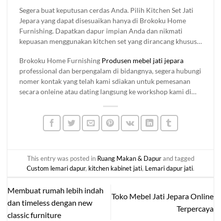
Segera buat keputusan cerdas Anda. Pilih Kitchen Set Jati
Jepara yang dapat disesuaikan hanya di Brokoku Home
Furnishing. Dapatkan dapur impian Anda dan nikmati
kepuasan menggunakan kitchen set yang dirancang khusus
untuk Anda.
Brokoku Home Furnishing
Produsen mebel jati jepara
professional dan berpengalam di bidangnya, segera hubungi
nomer kontak yang telah kami sdiakan untuk pemesanan
secara onleine atau dating langsung ke workshop kami di
jepara sesuai titik kordinat
google map
untuk oemesanan
offline dan melihat proses produksi furniture.
This entry was posted in
Ruang Makan & Dapur
and tagged
Custom lemari dapur
,
kitchen kabinet jati
,
Lemari dapur jati
.
Membuat rumah lebih indah
Toko Mebel Jati Jepara Online
dan timeless dengan new
Terpercaya
classic furniture