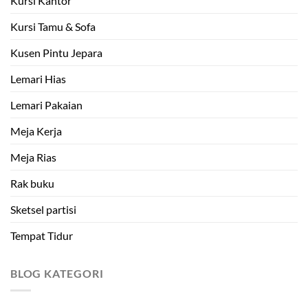
Kursi Kantor
Kursi Tamu & Sofa
Kusen Pintu Jepara
Lemari Hias
Lemari Pakaian
Meja Kerja
Meja Rias
Rak buku
Sketsel partisi
Tempat Tidur
BLOG KATEGORI