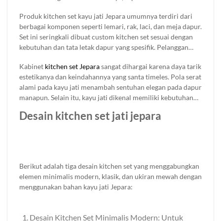
sejarah panjangnya dalam pembuatan mebel, sedangkan
Produk kitchen set kayu jati Jepara umumnya terdiri dari
kayu jati sangat dihargai karena kekuatannya alami serta
berbagai komponen seperti lemari, rak, laci, dan meja dapur.
ketahanannya terhadap serangan rayap dan kerusakan.
Set ini seringkali dibuat custom kitchen set sesuai dengan
kebutuhan dan tata letak dapur yang spesifik. Pelanggan
dapat memilih dari berbagai desain, finishing, dan ukuran
Kabinet
kitchen set Jepara
sangat dihargai karena daya tarik
yang sesuai dengan preferensi mereka.
estetikanya dan keindahannya yang santa timeles. Pola serat
alami pada kayu jati menambah sentuhan elegan pada dapur
manapun. Selain itu, kayu jati dikenal memiliki kebutuhan
perawatan yang rendah, menjadikannya pilihan ideal untuk
Desain kitchen set jati jepara
perabotan dapur.
Berikut adalah tiga desain kitchen set yang menggabungkan
elemen minimalis modern, klasik, dan ukiran mewah dengan
menggunakan bahan kayu jati Jepara:
Desain Kitchen Set Minimalis Modern: Untuk