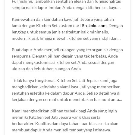
Furnishing. Tambahkan sentuhan elegan dan fungsionalitas
sempurna ke dapur impian Anda dengan kitchen set kayu
jati Jepara yang dapat disesuaikan sesuai keinginan Anda.
Kemewahan dan keindahan kayu jati Jepara yang tahan
lama dengan Kitchen Set kustom dari
Brokoku.com
. Dengan
lengkap untuk semua jenis arsitektur baik minimalis,
modern, klasik hingga mewah, kitchen set yang indah dan
fungsional tidak hanya berfungsi namun akan menjadi pusat
Buat dapur Anda menjadi ruangan yang terorganisir dengan
perhatian dalam ruang dapur Anda.
sempurna. Dengan pilihan desain yang tak terbatas, Anda
dapat mengkustomisasi kitchen set Anda sesuai dengan
ukuran dan kebutuhan ruangan Anda.
Tidak hanya fungsional, Kitchen Set Jati Jepara kami juga
menghadirkan keindahan alami kayu jati yang memberikan
sentuhan estetika ke dalam dapur Anda. Setiap detailnya di
kerjakan dengan cermat untuk menciptakan harmoni antara
desain kepraktisan dan keindahan.
Kami menghadirkan pilihan terbaik bagi Anda yang ingin
memiliki Kitchen Set Jati Jepara yang khas serta
berkarakter. Kualitas dan daya tahan luar biasa serta akan
membuat dapur Anda menjadi tempat yang istimewa.