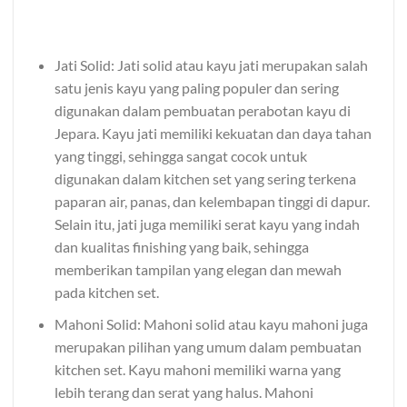
Jati Solid: Jati solid atau kayu jati merupakan salah
satu jenis kayu yang paling populer dan sering
digunakan dalam pembuatan perabotan kayu di
Jepara. Kayu jati memiliki kekuatan dan daya tahan
yang tinggi, sehingga sangat cocok untuk
digunakan dalam kitchen set yang sering terkena
paparan air, panas, dan kelembapan tinggi di dapur.
Selain itu, jati juga memiliki serat kayu yang indah
dan kualitas finishing yang baik, sehingga
memberikan tampilan yang elegan dan mewah
pada kitchen set.
Mahoni Solid: Mahoni solid atau kayu mahoni juga
merupakan pilihan yang umum dalam pembuatan
kitchen set. Kayu mahoni memiliki warna yang
lebih terang dan serat yang halus. Mahoni