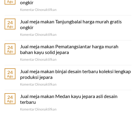
Agu
ongkir
pada
Komentar Dinonaktifkan
Jual
meja
Jual meja makan Tanjungbalai harga murah gratis
24
makan
Agu
ongkir
Tebing
pada
Komentar Dinonaktifkan
Tinggi
Jual
terbaru
meja
Jual meja makan Pematangsiantar harga murah
murah
24
makan
gratis
Agu
bahan kayu solid jepara
Tanjungbalai
ongkir
pada
Komentar Dinonaktifkan
harga
Jual
murah
meja
Jual meja makan binjai desain terbaru koleksi lengkap
gratis
24
makan
ongkir
Agu
produksi jepara
Pematangsiantar
pada
Komentar Dinonaktifkan
harga
Jual
murah
meja
Jual meja makan Medan kayu jepara asli desain
bahan
24
makan
kayu
Agu
terbaru
binjai
solid
pada
Komentar Dinonaktifkan
desain
jepara
Jual
terbaru
meja
koleksi
makan
lengkap
Medan
produksi
kayu
jepara