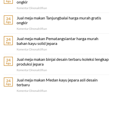
Agu
ongkir
pada
Komentar Dinonaktifkan
Jual
meja
Jual meja makan Tanjungbalai harga murah gratis
24
makan
Agu
ongkir
Tebing
pada
Komentar Dinonaktifkan
Tinggi
Jual
terbaru
meja
Jual meja makan Pematangsiantar harga murah
murah
24
makan
gratis
Agu
bahan kayu solid jepara
Tanjungbalai
ongkir
pada
Komentar Dinonaktifkan
harga
Jual
murah
meja
Jual meja makan binjai desain terbaru koleksi lengkap
gratis
24
makan
ongkir
Agu
produksi jepara
Pematangsiantar
pada
Komentar Dinonaktifkan
harga
Jual
murah
meja
Jual meja makan Medan kayu jepara asli desain
bahan
24
makan
kayu
Agu
terbaru
binjai
solid
pada
Komentar Dinonaktifkan
desain
jepara
Jual
terbaru
meja
koleksi
makan
lengkap
Medan
produksi
kayu
jepara