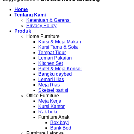
makan
koleksi
Home
Medan
lengkap
Tentang Kami
kayu
produksi
Ketentuan & Garansi
jepara
jepara
Privacy Policy
asli
Produk
desain
Home Furniture
terbaru
Kursi & Meja Makan
Kursi Tamu & Sofa
Tempat Tidur
Lemari Pakaian
Kitchen Set
Bufet & Meja Konsol
Bangku daybed
Lemari Hias
Meja Rias
Sketsel partisi
Office Furniture
Meja Kerja
Kursi Kantor
Rak buku
Furniture Anak
Box bayi
Bunk Bed
Furniture Lainnya