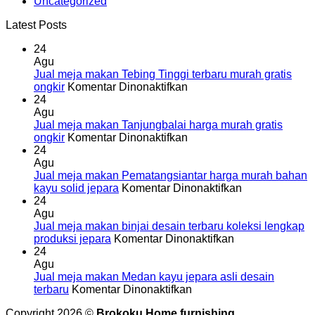
Uncategorized
Latest Posts
24
Agu
Jual meja makan Tebing Tinggi terbaru murah gratis
pada
ongkir
Komentar Dinonaktifkan
Jual
24
meja
Agu
makan
Jual meja makan Tanjungbalai harga murah gratis
Tebing
pada
ongkir
Komentar Dinonaktifkan
Tinggi
Jual
24
terbaru
meja
Agu
murah
makan
Jual meja makan Pematangsiantar harga murah bahan
gratis
Tanjungbalai
pada
kayu solid jepara
Komentar Dinonaktifkan
ongkir
harga
Jual
24
murah
meja
Agu
gratis
makan
Jual meja makan binjai desain terbaru koleksi lengkap
ongkir
pada
Pematangsiant
produksi jepara
Komentar Dinonaktifkan
Jual
harga
24
meja
murah
Agu
makan
bahan
Jual meja makan Medan kayu jepara asli desain
pada
binjai
kayu
terbaru
Komentar Dinonaktifkan
Jual
desain
solid
Copyright 2026 ©
Brokoku Home furnishing
meja
terbaru
jepara