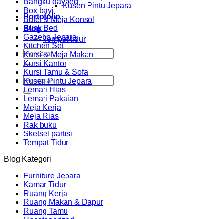
Bangku daybed
Kusen Pintu Jepara
Box bayi
Portofolio
Bufet & Meja Konsol
Bunk Bed
Blog
Gazebo Jepara
Tempat tidur
Kitchen Set
Pencarian
Kursi & Meja Makan
untuk:
Kursi Kantor
Kursi Tamu & Sofa
Pencarian
Kusen Pintu Jepara
untuk:
Lemari Hias
Lemari Pakaian
Meja Kerja
Meja Rias
Rak buku
Sketsel partisi
Tempat Tidur
Blog Kategori
Furniture Jepara
Kamar Tidur
Ruang Kerja
Ruang Makan & Dapur
Ruang Tamu