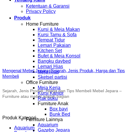
Ketentuan & Garansi
Privacy Policy
Produk
Home Furniture
Kursi & Meja Makan
Kursi Tamu & Sofa
Tempat Tidur
Lemari Pakaian
Kitchen Set
Bufet & Meja Konsol
Bangku daybed
Lemari Hias
Mengenal Mebel Jepara: Sejarah, Jenis Produk, Harga dan Tips
Meja Rias
Membeli
Sketsel partisi
Office Furniture
Meja Kerja
Sejarah, Jenis Produk, Harga dan Tips Membeli Mebel Jepara –
Kursi Kantor
Furniture atau mebel adalah bagian
Rak buku
Furniture Anak
Box bayi
Bunk Bed
Produk Kategori
Furniture Lainnya
Aquarium
Aquarium
Gazebo Jepara