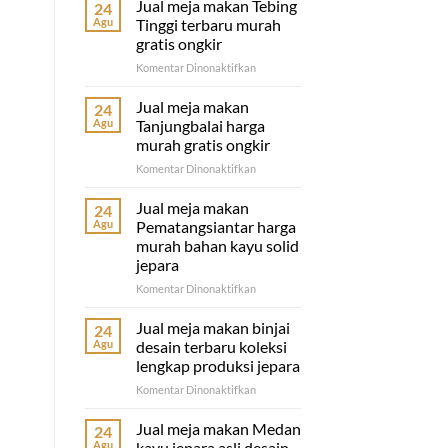
Jual meja makan Tebing
24
Agu
Tinggi terbaru murah
gratis ongkir
pada
Komentar Dinonaktifkan
Jual
meja
Jual meja makan
24
makan
Agu
Tanjungbalai harga
Tebing
murah gratis ongkir
Tinggi
pada
Komentar Dinonaktifkan
terbaru
Jual
murah
meja
gratis
Jual meja makan
24
makan
ongkir
Agu
Pematangsiantar harga
Tanjungbalai
murah bahan kayu solid
harga
jepara
murah
gratis
pada
Komentar Dinonaktifkan
ongkir
Jual
meja
Jual meja makan binjai
24
makan
Agu
desain terbaru koleksi
Pematangsiantar
lengkap produksi jepara
harga
pada
Komentar Dinonaktifkan
murah
Jual
bahan
meja
kayu
Jual meja makan Medan
24
makan
solid
Agu
kayu jepara asli desain