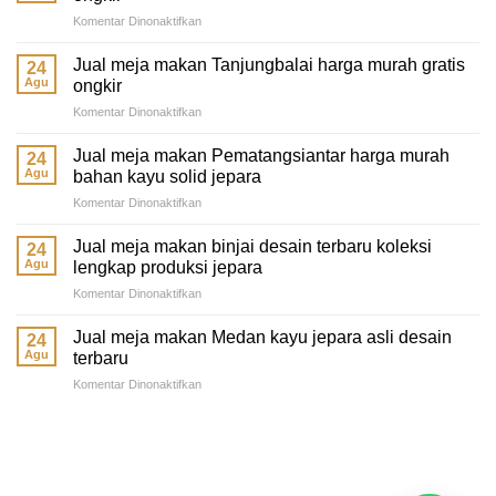
pada
Komentar Dinonaktifkan
Jual
meja
Jual meja makan Tanjungbalai harga murah gratis
24
makan
Agu
ongkir
Tebing
pada
Komentar Dinonaktifkan
Tinggi
Jual
terbaru
meja
murah
Jual meja makan Pematangsiantar harga murah
24
makan
gratis
Agu
bahan kayu solid jepara
Tanjungbalai
ongkir
pada
Komentar Dinonaktifkan
harga
Jual
murah
meja
gratis
Jual meja makan binjai desain terbaru koleksi
24
makan
ongkir
Agu
lengkap produksi jepara
Pematangsiantar
pada
Komentar Dinonaktifkan
harga
Jual
murah
meja
bahan
Jual meja makan Medan kayu jepara asli desain
24
makan
kayu
Agu
terbaru
binjai
solid
pada
Komentar Dinonaktifkan
desain
jepara
Jual
terbaru
meja
koleksi
makan
lengkap
Medan
produksi
kayu
jepara
jepara