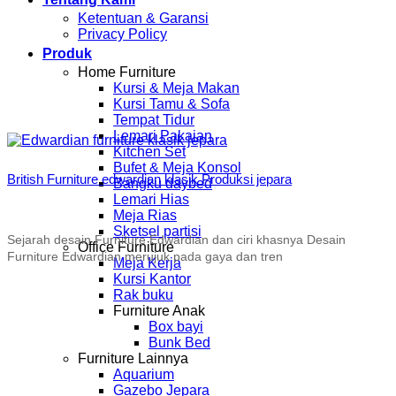
Ketentuan & Garansi
Privacy Policy
Produk
Home Furniture
Kursi & Meja Makan
Kursi Tamu & Sofa
Tempat Tidur
Lemari Pakaian
Kitchen Set
Bufet & Meja Konsol
British Furniture edwardian klasik Produksi jepara
Bangku daybed
Lemari Hias
Meja Rias
Sketsel partisi
Sejarah desain Furniture Edwardian dan ciri khasnya Desain
Office Furniture
Furniture Edwardian merujuk pada gaya dan tren
Meja Kerja
Kursi Kantor
Rak buku
Furniture Anak
Box bayi
Bunk Bed
Furniture Lainnya
Aquarium
Gazebo Jepara