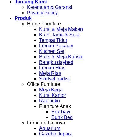
Tentang Kami
kayu
produksi
Ketentuan & Garansi
jepara
jepara
Privacy Policy
asli
Produk
desain
Home Furniture
terbaru
Kursi & Meja Makan
Kursi Tamu & Sofa
Tempat Tidur
Lemari Pakaian
Kitchen Set
Bufet & Meja Konsol
Bangku daybed
Lemari Hias
Meja Rias
Sketsel partisi
Office Furniture
Meja Kerja
Kursi Kantor
Rak buku
Furniture Anak
Box bayi
Bunk Bed
Furniture Lainnya
Aquarium
Gazebo Jepara