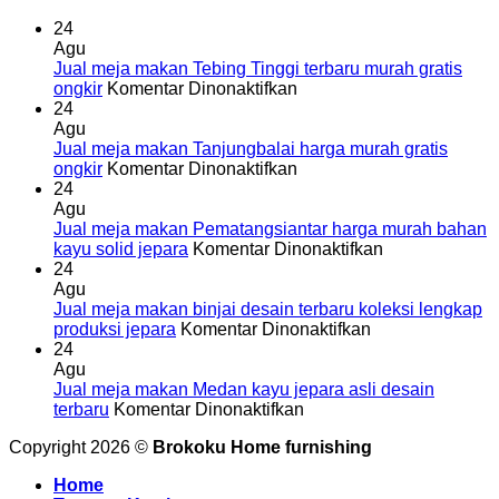
24
Agu
Jual meja makan Tebing Tinggi terbaru murah gratis
pada
ongkir
Komentar Dinonaktifkan
Jual
24
meja
Agu
makan
Jual meja makan Tanjungbalai harga murah gratis
Tebing
pada
ongkir
Komentar Dinonaktifkan
Tinggi
Jual
24
terbaru
meja
Agu
murah
makan
Jual meja makan Pematangsiantar harga murah bahan
gratis
Tanjungbalai
pada
kayu solid jepara
Komentar Dinonaktifkan
ongkir
harga
Jual
24
murah
meja
Agu
gratis
makan
Jual meja makan binjai desain terbaru koleksi lengkap
ongkir
pada
Pematangsiant
produksi jepara
Komentar Dinonaktifkan
Jual
harga
24
meja
murah
Agu
makan
bahan
Jual meja makan Medan kayu jepara asli desain
pada
binjai
kayu
terbaru
Komentar Dinonaktifkan
Jual
desain
solid
Copyright 2026 ©
Brokoku Home furnishing
meja
terbaru
jepara
makan
koleksi
Home
Medan
lengkap