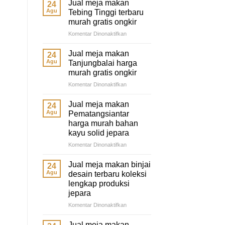
Jual meja makan
24
Agu
Tebing Tinggi terbaru
murah gratis ongkir
pada
Komentar Dinonaktifkan
Jual
meja
Jual meja makan
24
makan
Agu
Tanjungbalai harga
Tebing
murah gratis ongkir
Tinggi
pada
Komentar Dinonaktifkan
terbaru
Jual
murah
meja
gratis
Jual meja makan
24
makan
ongkir
Agu
Pematangsiantar
Tanjungbalai
harga murah bahan
harga
kayu solid jepara
murah
gratis
pada
Komentar Dinonaktifkan
ongkir
Jual
meja
Jual meja makan binjai
24
makan
Agu
desain terbaru koleksi
Pematangsiantar
lengkap produksi
harga
jepara
murah
bahan
pada
Komentar Dinonaktifkan
kayu
Jual
solid
meja
Jual meja makan