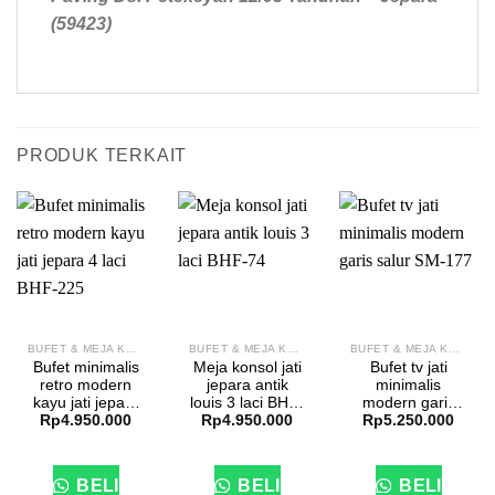
(59423)
PRODUK TERKAIT
BUFET & MEJA KONSOL
BUFET & MEJA KONSOL
BUFET & MEJA KONSOL
Bufet minimalis
Meja konsol jati
Bufet tv jati
retro modern
jepara antik
minimalis
kayu jati jepara
louis 3 laci BHF-
modern garis
Rp
4.950.000
Rp
4.950.000
Rp
5.250.000
4 laci BHF-225
74
salur SM-177
BELI
BELI
BELI