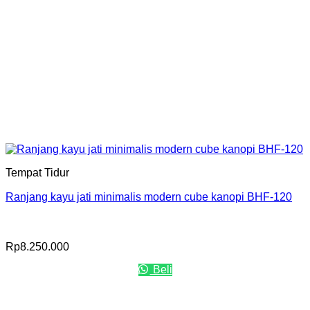
Tempat Tidur
Ranjang kayu jati minimalis modern cube kanopi BHF-120
Rp
8.250.000
Beli