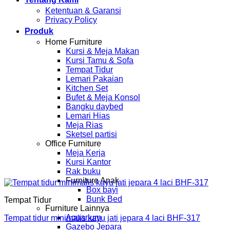
Ketentuan & Garansi
Privacy Policy
Produk
Home Furniture
Kursi & Meja Makan
Kursi Tamu & Sofa
Tempat Tidur
Lemari Pakaian
Kitchen Set
Bufet & Meja Konsol
Bangku daybed
Lemari Hias
Meja Rias
Sketsel partisi
Office Furniture
Meja Kerja
Kursi Kantor
Rak buku
Furniture Anak
Box bayi
Bunk Bed
Tempat Tidur
Furniture Lainnya
Aquarium
Tempat tidur minimalis kayu jati jepara 4 laci BHF-317
Gazebo Jepara