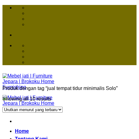
Skip
to
content
Produk dengan tag “jual tempat tidur minimalis Solo”
Showing all 10 results
Home
Tentang Kami