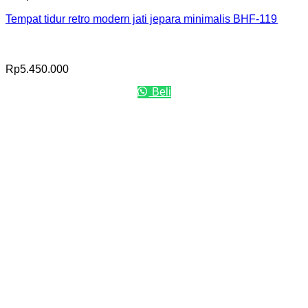
Tempat tidur retro modern jati jepara minimalis BHF-119
Rp
5.450.000
Beli